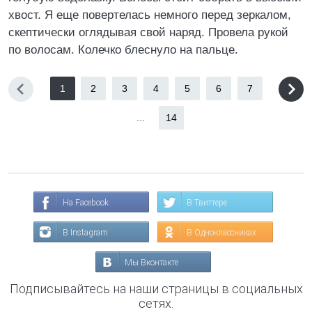
хвост. Я еще повертелась немного перед зеркалом,
скептически оглядывая свой наряд. Провела рукой
по волосам. Колечко блеснуло на пальце.
1
2
3
4
5
6
7
...
14
На Facebook
В Твиттере
В Instagram
В Одноклассниках
Мы Вконтакте
Подписывайтесь на наши страницы в социальных
сетях.