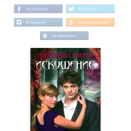
На Facebook
В Твиттере
В Instagram
В Одноклассниках
Мы Вконтакте