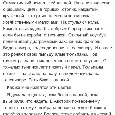
Симпатичный номер. Небольшой. На окне занавески
с рюшами, цветы в горшках, столик, накрытый
кружевной скатертью, плетеная корзиночка с
хозяйственными мелочами. На стульях чехлы.
Комната выглядела бы добрым бюргерским раем,
если бы не коробки с техникой. Открытый ноутбук
подмигивает диаграммами закачанных файлов.
Видеокамера, подсоединенная к телевизору. И на все
это роняют свою пыльцу алые тюльпаны. Под
грузом разлапистых лепестков ножки согнулись. С
тяжелых тычинок летит желтый пепел. Тюльпаны
везде — на столе, на полу, на подоконниках, на
телевизоре. Есть букет в ванной.
Как же мне нравятся эти цветы!
Я думала о цветах, пока была в ванной, пока
выбирала, что надеть. В Австрии по-весеннему
тепло, поэтому я выбрала легкие светлые брюки и
голубую водолазку. Волосы стоит собрать в высокий