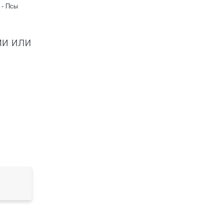
 - Псы
Валентин Пикуль - Янычары
Валентин Пикуль - 
бы то ни ст
ми или