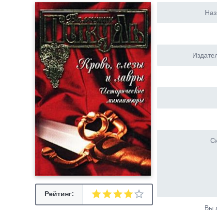
Наз
Издател
Ск
Рейтинг:
Вы 