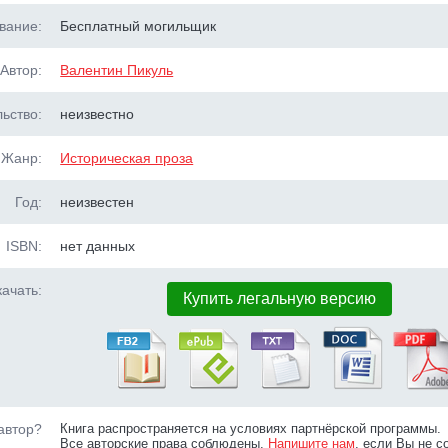
вание:
Бесплатный могильщик
Автор:
Валентин Пикуль
ьство:
неизвестно
Жанр:
Историческая проза
Год:
неизвестен
ISBN:
нет данных
ачать:
Купить легальную версию
автор?
Книга распространяется на условиях партнёрской программы.
Все авторские права соблюдены.
Напишите нам
, если Вы не с