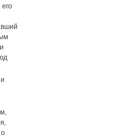
 его
авший
ным
ми
под
 и
м,
я,
 о