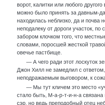
ворот, калитки или любого другого
можно было принять за давным-да
находилась неблизко, да и почва 
неподалеку от дороги участок, по
забором клочком того, что местн
словами, поросшей жесткой травой
овечье пастбище.
— А чего ради этот лоскуток з
Джон Хилл не замедлил с ответом, 
неподражаемым выговором, к сож
— Мы тут кличем это место «уч
стало быть, М-а-р-т-и-н-а связан
сэр, но ведь преподобный отец не