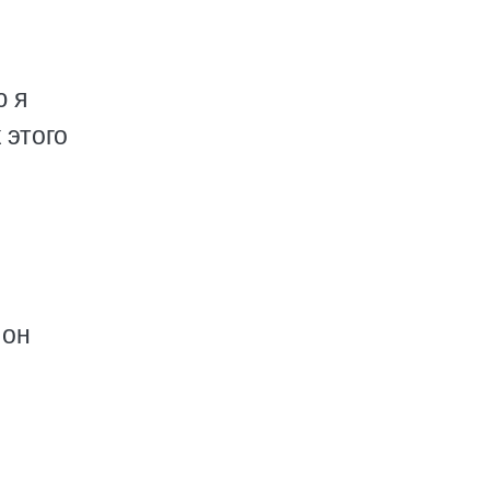
ю я
 этого
 он