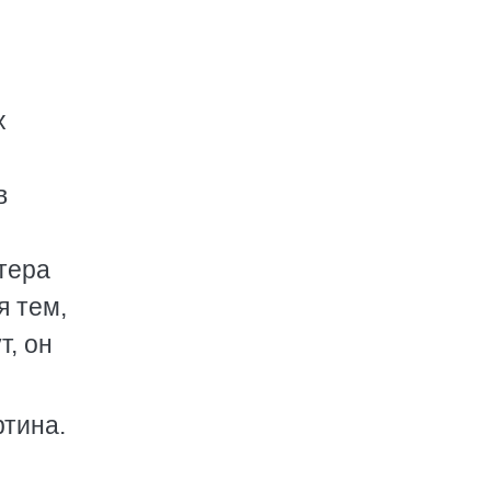
х
в
тера
я тем,
т, он
ртина.