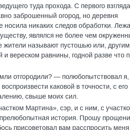
 ведущего туда прохода. С первого взгляда
вно заброшенный огород, но деревня
не носила никаких следов обработки. Леж
 существу, являлся не более чем окружен
ые жители называют пустошью или, други
 и вереском равнины, годной разве что 
емли отгородили? — полюбопытствовал я,
воспроизвести каковой в точности, с его
алению, свыше моих сил.
астком Мартина», сэр, и с ним, с участко
а прелюбопытная история. Прошу прощени
бось присоветовал вам расспросить меня