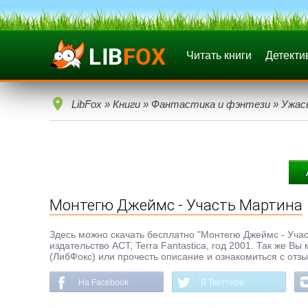
Читать книги
Детекти
LibFox
»
Книги
»
Фантастика и фэнтези
»
Ужас
Монтегю Джеймс - Участь Мартина
Здесь можно скачать бесплатно "Монтегю Джеймс - Участь
издательство АСТ, Terra Fantastica, год 2001. Так же В
(ЛибФокс) или прочесть описание и ознакомиться с отз
На Facebook
В Твиттере