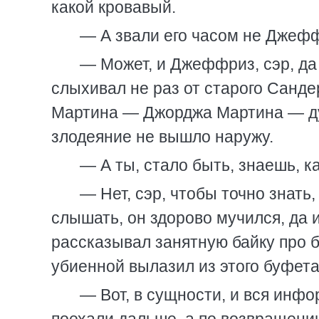
какой кровавый.
— А звали его часом не Джеф
— Может, и Джеффриз, сэр, да 
слыхивал не раз от старого Сандер
Мартина — Джорджа Мартина — дух
злодеяние не вышло наружу.
— А ты, стало быть, знаешь, к
— Нет, сэр, чтобы точно знать,
слышать, он здорово мучился, да 
рассказывал занятную байку про б
убиенной вылазил из этого буфета
— Вот, в сущности, и вся инф