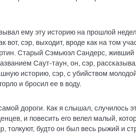
азывал ему эту историю на прошлой недел
к вот, сэр, выходит, вроде как на том уча
ртин. Старый Сэмьюэл Сандерс, живший 
азванием Саут-таун, он, сэр, рассказыва
шную историю, сэр, с убийством молодо
горло и бросил ее в воду.
самой дороги. Как я слышал, случилось э
енцев, и повесить его велел малый, кото
р, толкуют, будто он был весь рыжий и ст