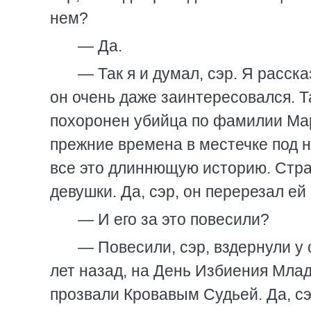
нем?
— Да.
— Так я и думал, сэр. Я расск
он очень даже заинтересовался. Та
похоронен убийца по фамилии Ма
прежние времена в местечке под н
все это длиннющую историю. Стра
девушки. Да, сэр, он перерезал ей 
— И его за это повесили?
— Повесили, сэр, вздернули у 
лет назад, на День Избиения Млад
прозвали Кровавым Судьей. Да, сэ