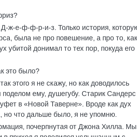
фриз?
Д-ж-е-ф-ф-р-и-з. Только история, котору
са, была не про повешение, а про то, как
 убитой донимал то тех пор, покуда его
ак это было?
 так этого я не скажу, но как доводилось
и поделом ему, душегубу. Старик Сандерс
уфет в «Новой Таверне». Вроде как дух
, но что дальше было, я не упомню.
ормация, почерпнутая от Джона Хилла. Мы