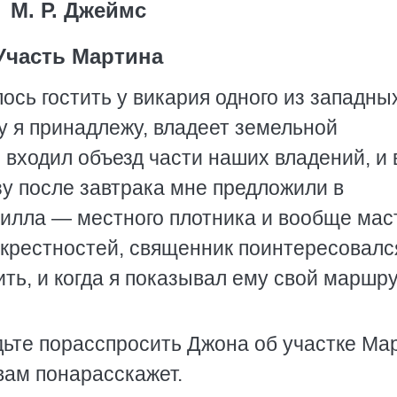
М. Р. Джеймс
Участь Мартина
ось гостить у викария одного из западны
му я принадлежу, владеет земельной
входил объезд части наших владений, и 
зу после завтрака мне предложили в
илла — местного плотника и вообще мас
 окрестностей, священник поинтересовалс
ть, и когда я показывал ему свой маршру
дьте порасспросить Джона об участке Ма
 вам понарасскажет.