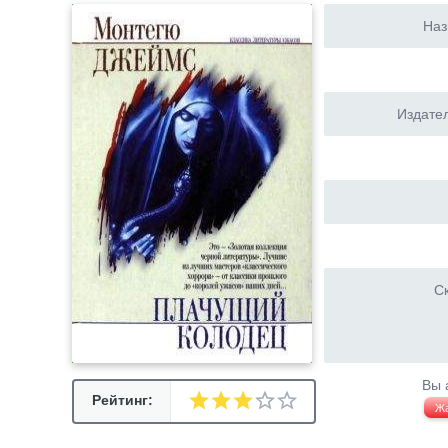
Наз
Издател
Ск
Вы 
Рейтинг:
Ж