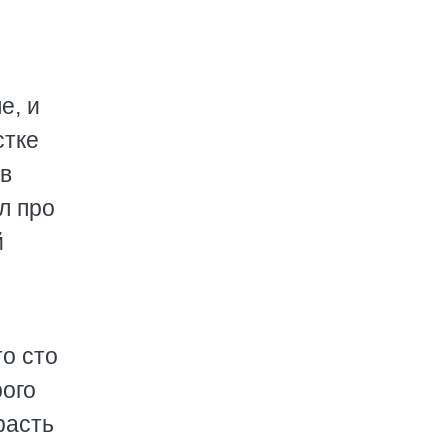
е, и
стке
в
л про
й
то сто
рого
расть