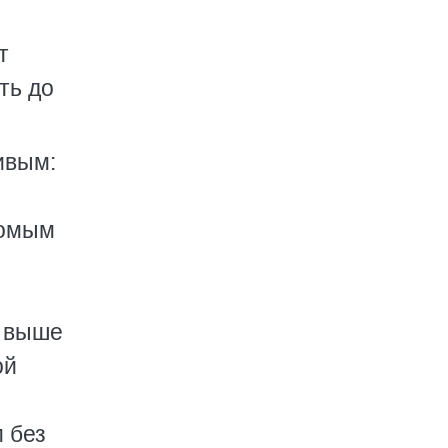
т
ть до
ивым:
комым
я выше
ой
 без