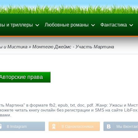
вы и триллеры
Любовные романы
Фантастика
ы и Мистика
» Монтегю Джеймс - Участь Мартина
Авторские права
 Мартина" в формате fb2, epub, txt, doc, pdf. Жанр: Ужасы и Мист
ы можете читать книгу онлайн без регистрации и SMS на сайте LibFox
ывами.
В Instagram
В Одноклассниках
Мы Вконтак