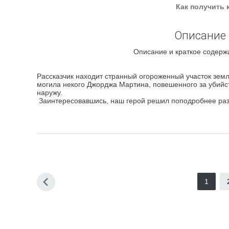
Как получить 
Описание 
Описание и краткое содержа
Рассказчик находит странный огороженный участок земли
могила некого Джорджа Мартина, повешенного за убийств
наружу.
Заинтересовавшись, наш герой решил поподробнее разуз
1