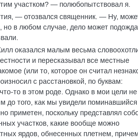
 этим участком? — полюбопытствовал я.
тия, — отозвался священник. — Ну, може
, но в любом случае, дело может подожда
звали.
Хилл оказался малым весьма словоохотл
рестности и пересказывал все местные
накомое (или то, которое он считал незна
оизносил с расстановкой, по буквам:
 что-то в этом роде. Однако в мои цели не
им до того, как мы увидели поминавшийс
но приметен, поскольку представлял соб
нных участков, какие вообще можно
атных ярдов, обнесенных плетнем, причем