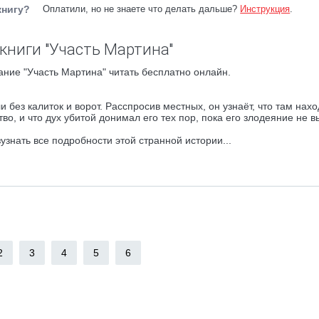
книгу?
Оплатили, но не знаете что делать дальше?
Инструкция
.
книги "Участь Мартина"
ние "Участь Мартина" читать бесплатно онлайн.
 без калиток и ворот. Расспросив местных, он узнаёт, что там нах
о, и что дух убитой донимал его тех пор, пока его злодеяние не 
нать все подробности этой странной истории...
2
3
4
5
6