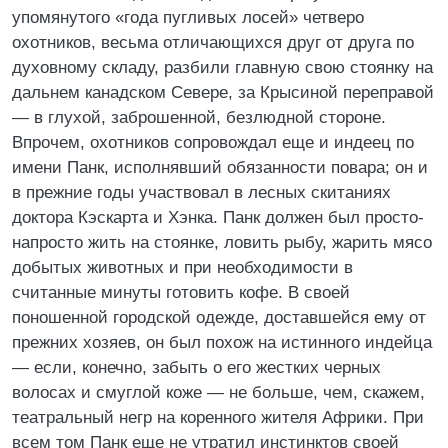
упомянутого «года пугливых лосей» четверо
охотников, весьма отличающихся друг от друга по
духовному складу, разбили главную свою стоянку на
дальнем канадском Севере, за Крысиной переправой
— в глухой, заброшенной, безлюдной стороне.
Впрочем, охотников сопровождал еще и индеец по
имени Панк, исполнявший обязанности повара; он и
в прежние годы участвовал в лесных скитаниях
доктора Кэскарта и Хэнка. Панк должен был просто-
напросто жить на стоянке, ловить рыбу, жарить мясо
добытых животных и при необходимости в
считанные минуты готовить кофе. В своей
поношенной городской одежде, доставшейся ему от
прежних хозяев, он был похож на истинного индейца
— если, конечно, забыть о его жестких черных
волосах и смуглой коже — не больше, чем, скажем,
театральный негр на коренного жителя Африки. При
всем том Панк еще не утратил инстинктов своей