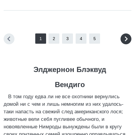
1
2
3
4
5
Элджернон Блэквуд
Вендиго
В том году едва ли не все охотники вернулись
домой ни с чем и лишь немногим из них удалось-
таки напасть на свежий след американского лося;
животные вели себя пугливее обычного, и
новоявленные Нимроды вынуждены были в кругу
своих почтенных семей изощренно оправдываться,