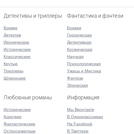
Детективы и триллеры
Фантастика и фэнтези
Боевик
Боевая
Детектив
Героическая
Иронические
Детективная
Исторические
Космическая
Классические
Научная
Крутые
Психологическая
Триллеры
Ужасы и Мистика
Шпионские
Фэнтези
Эпическая
Любовные романы
Информация
Исторические
Мы Вконтакте
Короткие
В Одноклассниках
Фантастические
На Facebook
Остросюжетные
В Твиттере