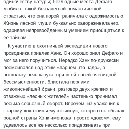
одиночеству натуры; безлюдные места Дефаго
любил с такой беззаветной романтической
страстью, что она порой граничила с одержимостью.
Жизнь лесной глуши буквально завораживала его,
одаривая непревзойденным умением приобщаться к
ее тайнам.
К участию в охотничьей экспедиции нового
проводника привлек Хэнк. Он хорошо знал Дефаго и
мог за него поручиться. Нередко Хэнк по-дружески
посмеивался над этим «парнем что надо», а
поскольку речь канука, при всей своей очевидной
бессмысленности, блистала перлами
живописнейшей брани, разговор двух крепких и
отважных «лесных жителей» частенько принимал
весьма серьезный оборот. Впрочем, из уважения к
старому «охотничьему хозяину», которого по обычаю
родной страны Хэнк именовал просто «доком», ему
удавалось все же несколько придерживать при