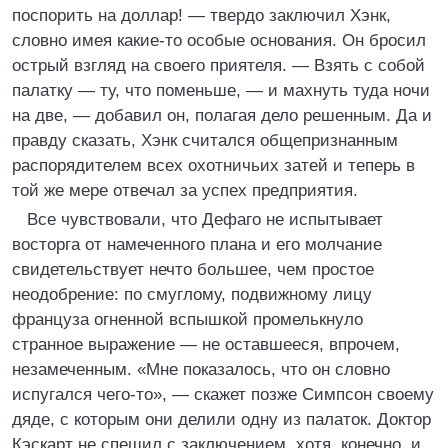
поспорить на доллар! — твердо заключил Хэнк,
словно имея какие-то особые основания. Он бросил
острый взгляд на своего приятеля. — Взять с собой
палатку — ту, что поменьше, — и махнуть туда ночи
на две, — добавил он, полагая дело решенным. Да и
правду сказать, Хэнк считался общепризнанным
распорядителем всех охотничьих затей и теперь в
той же мере отвечал за успех предприятия.
Все чувствовали, что Дефаго не испытывает
восторга от намеченного плана и его молчание
свидетельствует нечто большее, чем простое
неодобрение: по смуглому, подвижному лицу
француза огненной вспышкой промелькнуло
странное выражение — не оставшееся, впрочем,
незамеченным. «Мне показалось, что он словно
испугался чего-то», — скажет позже Симпсон своему
дяде, с которым они делили одну из палаток. Доктор
Кэскарт не спешил с заключением, хотя, конечно, и