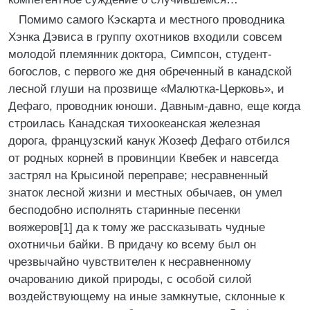
Помимо самого Кэскарта и местного проводника
Хэнка Дэвиса в группу охотников входили совсем
молодой племянник доктора, Симпсон, студент-
богослов, с первого же дня обреченный в канадской
лесной глуши на прозвище «Малютка-Церковь», и
Дефаго, проводник юноши. Давным-давно, еще когда
строилась Канадская тихоокеанская железная
дорога, французский канук Жозеф Дефаго отбился
от родных корней в провинции Квебек и навсегда
застрял на Крысиной переправе; несравненный
знаток лесной жизни и местных обычаев, он умел
бесподобно исполнять старинные песенки
вояжеров[1] да к тому же рассказывать чудные
охотничьи байки. В придачу ко всему был он
чрезвычайно чувствителен к несравненному
очарованию дикой природы, с особой силой
воздействующему на иные замкнутые, склонные к