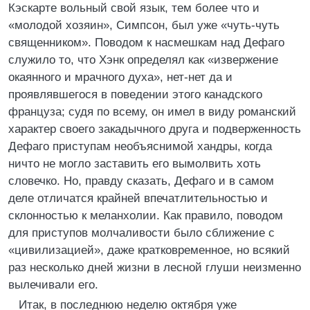
Кэскарте вольный свой язык, тем более что и
«молодой хозяин», Симпсон, был уже «чуть-чуть
священником». Поводом к насмешкам над Дефаго
служило то, что Хэнк определял как «извержение
окаянного и мрачного духа», нет-нет да и
проявлявшегося в поведении этого канадского
француза; судя по всему, он имел в виду романский
характер своего закадычного друга и подверженность
Дефаго приступам необъяснимой хандры, когда
ничто не могло заставить его вымолвить хоть
словечко. Но, правду сказать, Дефаго и в самом
деле отличатся крайней впечатлительностью и
склонностью к меланхолии. Как правило, поводом
для приступов молчаливости было сближение с
«цивилизацией», даже кратковременное, но всякий
раз несколько дней жизни в лесной глуши неизменно
вылечивали его.
Итак, в последнюю неделю октября уже