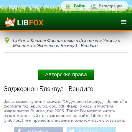
Войти
Регистрация
LibFox
»
Книги
»
Фантастика и фэнтези
»
Ужасы и
Мистика
» Элджернон Блэквуд - Вендиго
Авторские права
Элджернон Блэквуд - Вендиго
Здесь можно купить и скачать "Элджернон Блэквуд - Вендиго" в
формате fb2, epub, txt, doc, pdf. Жанр: Ужасы и Мистика,
издательство Энигма, год 2005. Так же Вы можете читать
ознакомительный отрывок из книги на сайте LibFox.Ru
(ЛибФокс) или прочесть описание и ознакомиться с отзывами.
На Facebook
В Твиттере