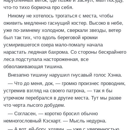
нарубленных веток, где позже и заснул, мыл посуду,
что-то тихо бормоча про себя.
Никому не хотелось трогаться с места, чтобы
оживить медленно гаснущий костер. Высоко в небе,
уже по-зимнему холодном, сверкали звезды, ветер
был так тих, что вдоль береговой кромки
усмирившегося озера мало-помалу начала
нарастать ледяная бахрома. Со стороны бескрайнего
леса подступала настороженная, все
обволакивающая тишина.
Внезапно тишину нарушил гнусавый голос Хэнка.
— Что до меня, док, — громко произнес проводник,
устремив взгляд на своего патрона, — так я бы
утречком перебрался в другие места. Тут мы разве
что черта лысого добудем.
— Согласен, — коротко бросил обычно
немногословный Кэскарт. — Мысль недурна.
— А вот, ей-богу, хозяин, — уже с уверенностью