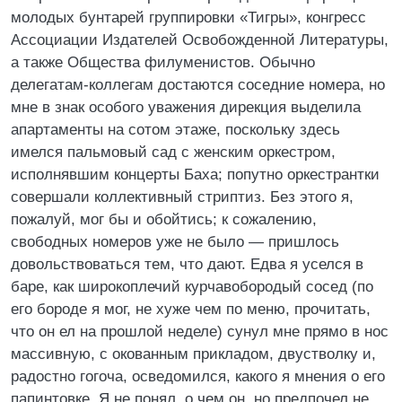
молодых бунтарей группировки «Тигры», конгресс
Ассоциации Издателей Освобожденной Литературы,
а также Общества филуменистов. Обычно
делегатам-коллегам достаются соседние номера, но
мне в знак особого уважения дирекция выделила
апартаменты на сотом этаже, поскольку здесь
имелся пальмовый сад с женским оркестром,
исполнявшим концерты Баха; попутно оркестрантки
совершали коллективный стриптиз. Без этого я,
пожалуй, мог бы и обойтись; к сожалению,
свободных номеров уже не было — пришлось
довольствоваться тем, что дают. Едва я уселся в
баре, как широкоплечий курчавобородый сосед (по
его бороде я мог, не хуже чем по меню, прочитать,
что он ел на прошлой неделе) сунул мне прямо в нос
массивную, с окованным прикладом, двустволку и,
радостно гогоча, осведомился, какого я мнения о его
папинтовке. Я не понял, о чем он, но предпочел не