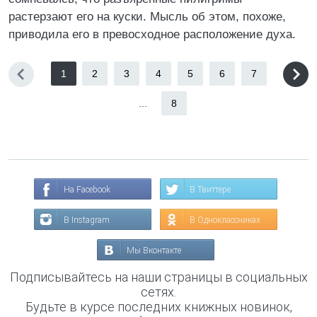
растерзают его на куски. Мысль об этом, похоже,
приводила его в превосходное расположение духа.
1
2
3
4
5
6
7
...
8
На Facebook
В Твиттере
В Instagram
В Одноклассниках
Мы Вконтакте
Подписывайтесь на наши страницы в социальных
сетях.
Будьте в курсе последних книжных новинок,