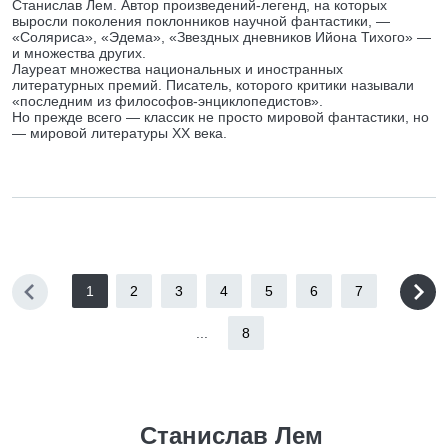
Станислав Лем. Автор произведений-легенд, на которых
выросли поколения поклонников научной фантастики, —
«Соляриса», «Эдема», «Звездных дневников Ийона Тихого» —
и множества других.
Лауреат множества национальных и иностранных
литературных премий. Писатель, которого критики называли
«последним из философов-энциклопедистов».
Но прежде всего — классик не просто мировой фантастики, но
— мировой литературы XX века.
1
2
3
4
5
6
7
...
8
Станислав Лем