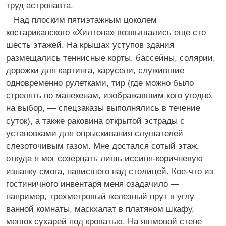
труд астронавта.
Над плоским пятиэтажным цоколем
костариканского «Хилтона» возвышались еще сто
шесть этажей. На крышах уступов здания
размещались теннисные корты, бассейны, солярии,
дорожки для картинга, карусели, служившие
одновременно рулетками, тир (где можно было
стрелять по манекенам, изображавшим кого угодно,
на выбор, — спецзаказы выполнялись в течение
суток), а также раковина открытой эстрады с
установками для опрыскивания слушателей
слезоточивым газом. Мне достался сотый этаж,
откуда я мог созерцать лишь иссиня-коричневую
изнанку смога, нависшего над столицей. Кое-что из
гостиничного инвентаря меня озадачило —
например, трехметровый железный прут в углу
ванной комнаты, маскхалат в платяном шкафу,
мешок сухарей под кроватью. На яшмовой стене