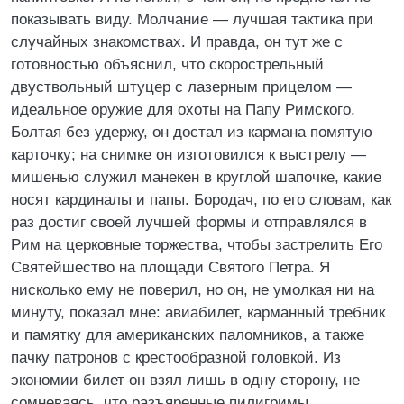
показывать виду. Молчание — лучшая тактика при
случайных знакомствах. И правда, он тут же с
готовностью объяснил, что скорострельный
двуствольный штуцер с лазерным прицелом —
идеальное оружие для охоты на Папу Римского.
Болтая без удержу, он достал из кармана помятую
карточку; на снимке он изготовился к выстрелу —
мишенью служил манекен в круглой шапочке, какие
носят кардиналы и папы. Бородач, по его словам, как
раз достиг своей лучшей формы и отправлялся в
Рим на церковные торжества, чтобы застрелить Его
Святейшество на площади Святого Петра. Я
нисколько ему не поверил, но он, не умолкая ни на
минуту, показал мне: авиабилет, карманный требник
и памятку для американских паломников, а также
пачку патронов с крестообразной головкой. Из
экономии билет он взял лишь в одну сторону, не
сомневаясь, что разъяренные пилигримы