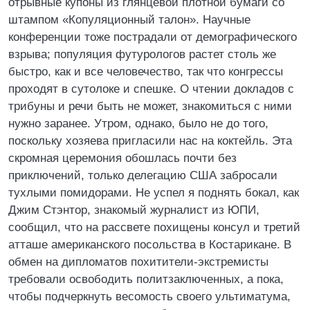
отрывные купоны из глянцевой плотной бумаги со
штампом «Копуляционный талон». Научные
конференции тоже пострадали от демографического
взрыва; популяция футурологов растет столь же
быстро, как и все человечество, так что конгрессы
проходят в сутолоке и спешке. О чтении докладов с
трибуны и речи быть не может, знакомиться с ними
нужно заранее. Утром, однако, было не до того,
поскольку хозяева пригласили нас на коктейль. Эта
скромная церемония обошлась почти без
приключений, только делегацию США забросали
тухлыми помидорами. Не успел я поднять бокал, как
Джим Стэнтор, знакомый журналист из ЮПИ,
сообщил, что на рассвете похищены консул и третий
атташе американского посольства в Костарикане. В
обмен на дипломатов похитители-экстремисты
требовали освободить политзаключенных, а пока,
чтобы подчеркнуть весомость своего ультиматума,