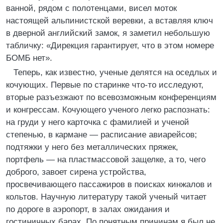
ванной, рядом с полотенцами, висел моток
настоящей альпинистской веревки, а вставляя ключ
в дверной английский замок, я заметил небольшую
табличку: «Дирекция гарантирует, что в этом номере
БОМБ нет».
Теперь, как известно, ученые делятся на оседлых и
кочующих. Первые по старинке что-то исследуют,
вторые разъезжают по всевозможным конференциям
и конгрессам. Кочующего ученого легко распознать:
на груди у него карточка с фамилией и ученой
степенью, в кармане — расписание авиарейсов;
подтяжки у него без металлических пряжек,
портфель — на пластмассовой защелке, а то, чего
доброго, завоет сирена устройства,
просвечивающего пассажиров в поисках кинжалов и
кольтов. Научную литературу такой ученый читает
по дороге в аэропорт, в залах ожидания и
гостиничных барах. По понятным причинам я был не