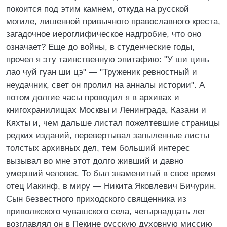
покоится под этим камнем, откуда на русской
могиле, лишенной привычного православного креста,
загадочное иероглифическое надгробие, что оно
означает? Еще до войны, в студенческие годы,
прочел я эту таинственную эпитафию: "У ши цинь
лао чуй гуан ши цэ" — "Труженик ревностный и
неудачник, свет он пролил на анналы истории". А
потом долгие часы проводил я в архивах и
книгохранилищах Москвы и Ленинграда, Казани и
Кяхты и, чем дальше листал пожелтевшие страницы
редких изданий, перевертывал запыленные листы
толстых архивных дел, тем больший интерес
вызывал во мне этот долго живший и давно
умерший человек. То был знаменитый в свое время
отец Иакинф, в миру — Никита Яковлевич Бичурин.
Сын безвестного приходского священника из
приволжского чувашского села, четырнадцать лет
возглавлял он в Пекине русскую духовную миссию