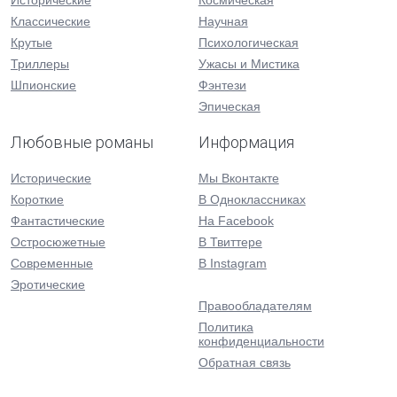
Исторические
Космическая
Классические
Научная
Крутые
Психологическая
Триллеры
Ужасы и Мистика
Шпионские
Фэнтези
Эпическая
Любовные романы
Информация
Исторические
Мы Вконтакте
Короткие
В Одноклассниках
Фантастические
На Facebook
Остросюжетные
В Твиттере
Современные
В Instagram
Эротические
Правообладателям
Политика
конфиденциальности
Обратная связь