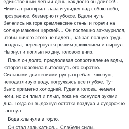
единственный летний день, как долго он длился!..
Никита приоткрыл глаза и увидел над собою небо,
прозрачное, безмерно глубокое. Вдали чуть
белелись на горе кремлевские стены и горели на
солнце маковки церквей… Он поспешно зажмурился,
чтобы ничего этого не видеть, набрал полную грудь
воздуха, перевернулся резким движением и нырнул.
Нырнул и поплыл ко дну, головою вниз.
Плыл он долго, преодолевая сопротивление воды,
которая норовила вытолкнуть его обратно.
Сильными движениями рук разгребал тяжелую,
неподатливую воду, погружаясь все глубже. Тут
было приметно холодней. Гудела голова, немели
ноги, но он плыл и плыл, пока не коснулся руками
дна. Тогда он выдохнул остатки воздуха и судорожно
глотнул.
Вода хлынула в горло.
Он стал задыхаться… Слабели силы.