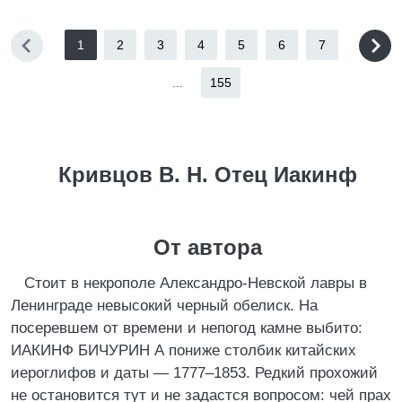
1
2
3
4
5
6
7
...
155
Кривцов В. Н. Отец Иакинф
От автора
Стоит в некрополе Александро-Невской лавры в
Ленинграде невысокий черный обелиск. На
посеревшем от времени и непогод камне выбито:
ИАКИНФ БИЧУРИН А пониже столбик китайских
иероглифов и даты — 1777–1853. Редкий прохожий
не остановится тут и не задастся вопросом: чей прах