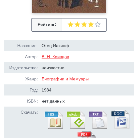
Рейтинг:
Название:
Отец Иакинф
Автор:
В. Н. Кривцов
Издательство:
неизвестно
Жанр:
Биографии и Мемуары
Год:
1984
ISBN:
нет данных
Скачать: