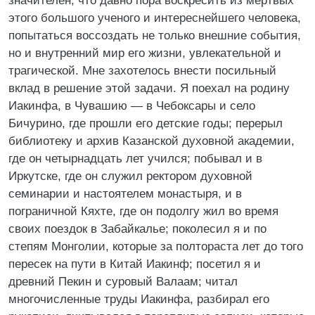
значителен, что давно пора воскресить из мертвых
этого большого ученого и интереснейшего человека,
попытаться воссоздать не только внешние события,
но и внутренний мир его жизни, увлекательной и
трагической. Мне захотелось внести посильный
вклад в решение этой задачи. Я поехал на родину
Иакинфа, в Чувашию — в Чебоксары и село
Бичурино, где прошли его детские годы; перерыл
библиотеку и архив Казанской духовной академии,
где он четырнадцать лет учился; побывал и в
Иркутске, где он служил ректором духовной
семинарии и настоятелем монастыря, и в
пограничной Кяхте, где он подолгу жил во время
своих поездок в Забайкалье; поколесил я и по
степям Монголии, которые за полтораста лет до того
пересек на пути в Китай Иакинф; посетил я и
древний Пекин и суровый Валаам; читал
многочисленные труды Иакинфа, разбирал его