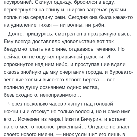
поукромней. Скинул одежду, бросился в воду,
перевернулся на спину и, широко загребая руками,
поплыл на середину реки. Сегодня она была какая-то
на удивление тихая — ни волны, ни ряби.
Долго, прищурясь, смотрел он в прозрачную высь.
Ему всегда доставляло удовольствие вот так
бездумно плыть на спине, отдаваясь течению. Но
сейчас он не ощутил привычной радости. И
опрокинутое над ним небо, и проступавшие вдали
сквозь знойную дымку очертания города, и буровато-
зеленые холмы высокого левого берега — все
полнило душу сознанием одиночества,
безысходного, непоправимого…
Через несколько часов лязгнут над головой
ножницы и отсекут не только волосы, но и само имя
его… Исчезнет из мира Никита Бичурин, и встанет
на его место новопостриженный… Он даже не знает
своего нового имени, — инок услышит его лишь в