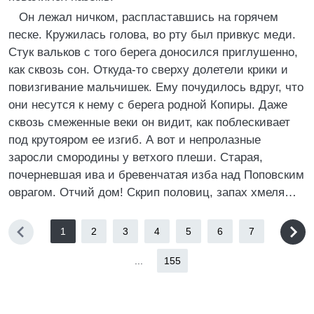
Он лежал ничком, распластавшись на горячем
песке. Кружилась голова, во рту был привкус меди.
Стук вальков с того берега доносился приглушенно,
как сквозь сон. Откуда-то сверху долетели крики и
повизгивание мальчишек. Ему почудилось вдруг, что
они несутся к нему с берега родной Копиры. Даже
сквозь смеженные веки он видит, как поблескивает
под крутояром ее изгиб. А вот и непролазные
заросли смородины у ветхого плеши. Старая,
почерневшая ива и бревенчатая изба над Поповским
оврагом. Отчий дом! Скрип половиц, запах хмеля…
1
2
3
4
5
6
7
...
155