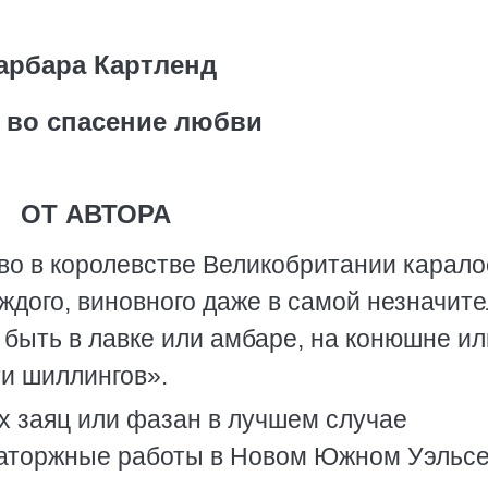
арбара Картленд
 во спасение любви
ОТ АВТОРА
тво в королевстве Великобритании карало
ждого, виновного даже в самой незначит
 быть в лавке или амбаре, на конюшне ил
ти шиллингов».
х заяц или фазан в лучшем случае
 каторжные работы в Новом Южном Уэльс