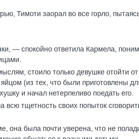
ерью, Тимоти заорал во все горло, пытаяс
нки, — спокойно ответила Кармела, поним
ицами.
мыслям, стоило только девушке отойти от
 яйцом (из тех, что были приготовлены дл
хушку и начал нетерпеливо поедать его.
а всю тщетность своих попыток сговорит
е, она была почти уверена, что не полад