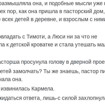
размышляла она, и подобные мысли уже 
ех пор, как она пришла в пасторский дом
е всех детей в деревне, и взрослым с ним
овладать с Тимоти, а Люси ни за что не
ла к детской кроватке и стала утешать м
асторша просунула голову в дверной прое
етей замолчать? Ты же знаешь, пастор п
ала она.
 извинилась Кармела.
идаться ответа, лишь-с силой захлопнул