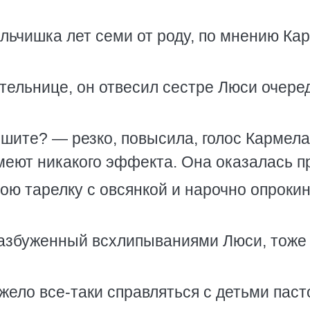
льчишка лет семи от роду, по мнению Ка
тельнице, он отвесил сестре Люси очере
шите? — резко, повысила, голос Кармела
меют никакого эффекта. Она оказалась п
ою тарелку с овсянкой и нарочно опрокин
разбуженный всхлипываниями Люси, тоже
жело все-таки справляться с детьми паст