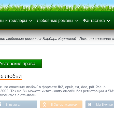
вы и триллеры
Любовные романы
Фантастика
кие любовные романы
» Барбара Картленд - Ложь во спасение 
Авторские права
ие любви
 во спасение любви" в формате fb2, epub, txt, doc, pdf. Жанр:
2002. Так же Вы можете читать книгу онлайн без регистрации и SM
акомиться с отзывами.
В Instagram
В Одноклассниках
Мы Вконтак