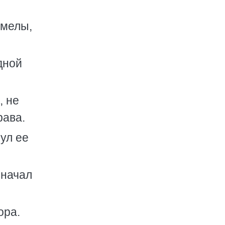
рмелы,
дной
, не
рава.
ул ее
 начал
ора.