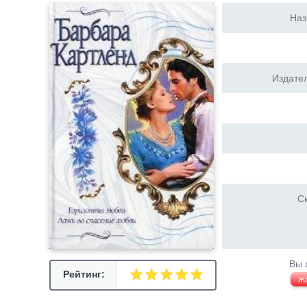
Наз
Издател
Ск
Вы 
Рейтинг:
Ж