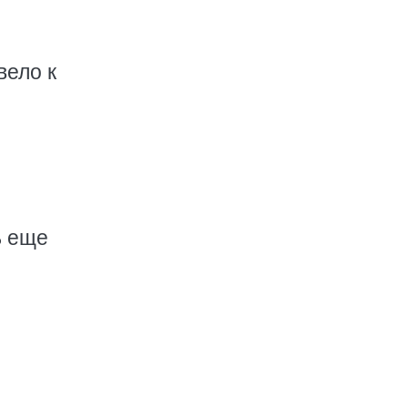
вело к
ь еще