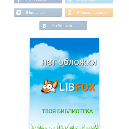
В Instagram
В Одноклассниках
Мы Вконтакте