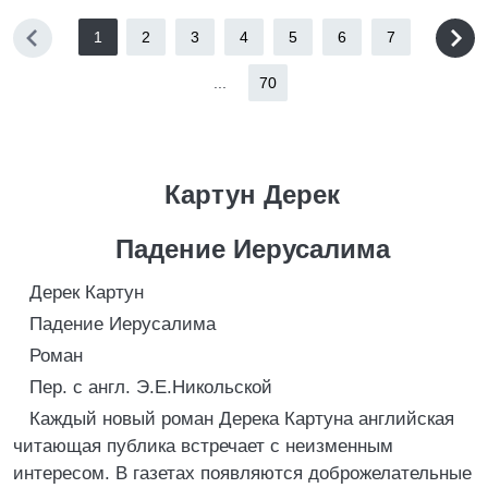
1
2
3
4
5
6
7
...
70
Картун Дерек
Падение Иерусалима
Дерек Картун
Падение Иерусалима
Роман
Пер. с англ. Э.Е.Никольской
Каждый новый роман Дерека Картуна английская
читающая публика встречает с неизменным
интересом. В газетах появляются доброжелательные