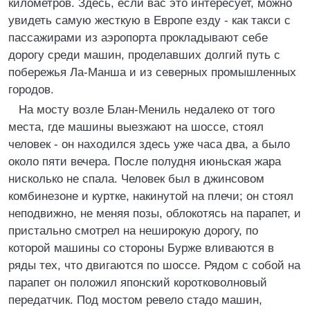
километров. Здесь, если вас это интересует, можно
увидеть самую жесткую в Европе езду - как такси с
пассажирами из аэропорта прокладывают себе
дорогу среди машин, проделавших долгий путь с
побережья Ла-Манша и из северных промышленных
городов.
На мосту возле Блан-Мениль недалеко от того
места, где машины выезжают на шоссе, стоял
человек - он находился здесь уже часа два, а было
около пяти вечера. После полудня июньская жара
нисколько не спала. Человек был в джинсовом
комбинезоне и куртке, накинутой на плечи; он стоял
неподвижно, не меняя позы, облокотясь на парапет, и
пристально смотрел на неширокую дорогу, по
которой машины со стороны Бурже вливаются в
ряды тех, что двигаются по шоссе. Рядом с собой на
парапет он положил японский коротковолновый
передатчик. Под мостом ревело стадо машин,