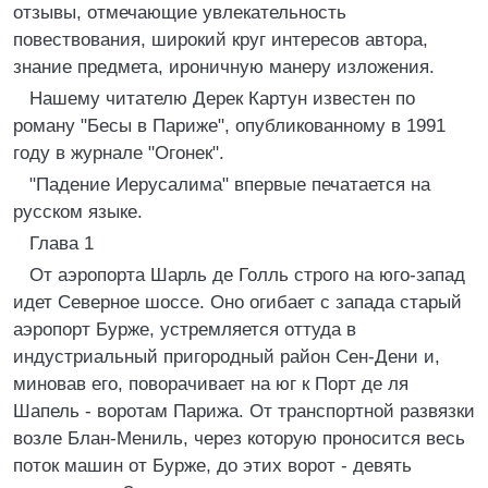
отзывы, отмечающие увлекательность
повествования, широкий круг интересов автора,
знание предмета, ироничную манеру изложения.
Нашему читателю Дерек Картун известен по
роману "Бесы в Париже", опубликованному в 1991
году в журнале "Огонек".
"Падение Иерусалима" впервые печатается на
русском языке.
Глава 1
От аэропорта Шарль де Голль строго на юго-запад
идет Северное шоссе. Оно огибает с запада старый
аэропорт Бурже, устремляется оттуда в
индустриальный пригородный район Сен-Дени и,
миновав его, поворачивает на юг к Порт де ля
Шапель - воротам Парижа. От транспортной развязки
возле Блан-Мениль, через которую проносится весь
поток машин от Бурже, до этих ворот - девять