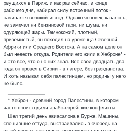
рвущихся в Париж, и как раз сейчас, в конце
рабочего дня, набирал силу встречный поток -
начинался великий исход. Однако человек, казалось,
не замечал ни бензиновой гари, ни шума, ни
одуряющей жары. Темнокожий, плотный,
приземистый, он походил на уроженца Северной
Африки или Среднего Востока. А на самом деле он
был невесть откуда. Родители его жили в Хеброне* -
и это все, что он о них знал. Все свои двадцать два
года он провел в Сирии - в лагере, без гражданства.
И хоть называл себя палестинцем, но родины у него
не было.
______________
* Хеброн - древний город Палестины, в котором
часто происходили арабо-еврейские конфликты.
Шел третий день авиасалона в Бурже. Машины,
спешившие оттуда, выстраивались в очередь на
узкой дороге, дожидаясь возможности влиться в