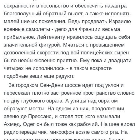
сохранности в посольство и обеспечить назавтра
благополучный обратный вылет, а также исполнять
малейшие их пожелания. Ведь продавать Израилю
военные самолеты - дело для Франции весьма
прибыльное. Лейтенанту нравилось ощущать себя
значительной фигурой. Мчаться с превышением
дозволенной скорости под вой полицейских сирен
было необыкновенно приятно. Ему пока и двадцати
четырех не исполнилось - в таком возрасте
подобные вещи еще радуют.
За городком Сен-Дени шоссе идет под уклон и
пересекает плотно застроенное пространство словно
по дну глубокого оврага. А улицы над оврагом
образуют мосты. На одном из них, продолжении
авеню де Прессанс, и стоял тот, кого называли
Ахмед. Одет он был тоже как рабочий. На шее висел
радиопередатчик, микрофон возле самого рта. На
следующем мосту продолжающем улицу Ланди, -