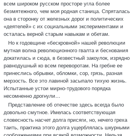
всем широком русском просторе угла более
безмятежного, чем моя родная станица. Спряталась
она в сторонку от железных дорог и политических
«деятелей» с их социальными экспериментами и
осталась верной старым навыкам и обетам.
Но к годовщине «бескровной» нашей революции
мутная волна революционного гвалта и беснования
докатилась и сюда, в безвестный закоулок, изрядно
равнодушный ко всем переворотам. На гребне ее
принеслись обрывки, обломки, сор, грязь, разная
мерзость. Все это лавиной засыпало тихую жизнь.
Испытанные устои мирно-трудового порядка
несомненно дрогнули…
Представление об отечестве здесь всегда было
довольно смутное. Имелась соответствующая
словесность насчет долга присяги, но, нечего греха
таить, практика этого долга ущерблялась шкурными
соображениями при всякой возможности. Нельзя