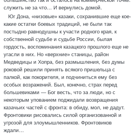
большинство так и осталось на коммерческой точке:
служить не за что… И вернулись домой.
Юг Дона, «низовые» казаки, сохранившие еще кое-
какие остатки боевых традиций, не были так
постыдно равнодушны к участи родного края, к
собственной судьбе и судьбе России, былая
гордость, воспоминания казацкого прошлого еще не
угасли в них. Но «верхние» станицы, район
Медведицы и Хопра, без размышления, без думы
роковой решили принять всякого пришельца с
палкой, как покорителя, и подчиниться ему без
особых возражений. Был, конечно, страх перед
большевиками — Бог весть, что за люди, но с
некоторым упованием поджидали возвращения
казачьих частей с фронта: в обиду, мол, не дадут.
Фронтовики рисовались силой организованной и
угрозой для злоумышленников. Фронтовиков
ждали…