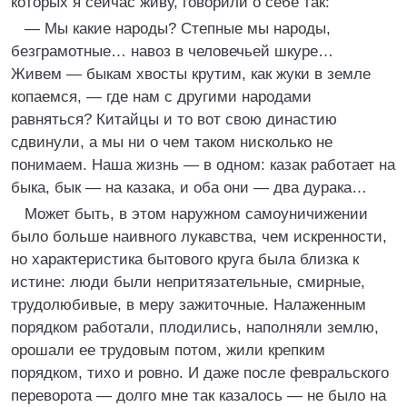
которых я сейчас живу, говорили о себе так:
— Мы какие народы? Степные мы народы,
безграмотные… навоз в человечьей шкуре…
Живем — быкам хвосты крутим, как жуки в земле
копаемся, — где нам с другими народами
равняться? Китайцы и то вот свою династию
сдвинули, а мы ни о чем таком нисколько не
понимаем. Наша жизнь — в одном: казак работает на
быка, бык — на казака, и оба они — два дурака…
Может быть, в этом наружном самоуничижении
было больше наивного лукавства, чем искренности,
но характеристика бытового круга была близка к
истине: люди были непритязательные, смирные,
трудолюбивые, в меру зажиточные. Налаженным
порядком работали, плодились, наполняли землю,
орошали ее трудовым потом, жили крепким
порядком, тихо и ровно. И даже после февральского
переворота — долго мне так казалось — не было на