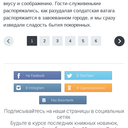
вкусу и соображению. Гости-служивенькие
распоряжались, как разудалая солдатская ватага
распоряжается в завоеванном городе, и мы сразу
изведали сладость бытия покоренных.
1
2
3
4
5
6
На Facebook
В Твиттере
В Instagram
В Одноклассниках
Мы Вконтакте
Подписывайтесь на наши страницы в социальных
сетях.
Будьте в курсе последних книжных новинок,