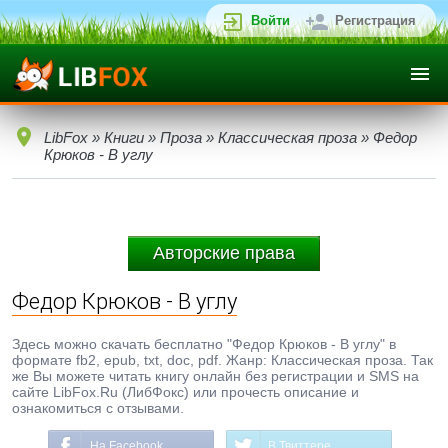
Войти
Регистрация
LibFox
»
Книги
»
Проза
»
Классическая проза
» Федор
Крюков - В углу
Авторские права
Федор Крюков - В углу
Здесь можно скачать бесплатно "Федор Крюков - В углу" в
формате fb2, epub, txt, doc, pdf. Жанр: Классическая проза. Так
же Вы можете читать книгу онлайн без регистрации и SMS на
сайте LibFox.Ru (ЛибФокс) или прочесть описание и
ознакомиться с отзывами.
На Facebook
В Твиттере