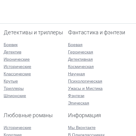
Детективы и триллеры
Фантастика и фэнтези
Боевик
Боевая
Детектив
Героическая
Иронические
Детективная
Исторические
Космическая
Классические
Научная
Крутые
Психологическая
Триллеры
Ужасы и Мистика
Шпионские
Фэнтези
Эпическая
Любовные романы
Информация
Исторические
Мы Вконтакте
Короткие
В Одноклассниках