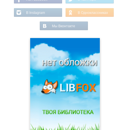
В Instagram
В Одноклассниках
Мы Вконтакте