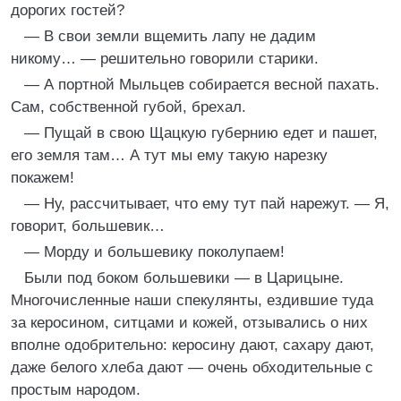
дорогих гостей?
— В свои земли вщемить лапу не дадим
никому… — решительно говорили старики.
— А портной Мыльцев собирается весной пахать.
Сам, собственной губой, брехал.
— Пущай в свою Щацкую губернию едет и пашет,
его земля там… А тут мы ему такую нарезку
покажем!
— Ну, рассчитывает, что ему тут пай нарежут. — Я,
говорит, большевик…
— Морду и большевику поколупаем!
Были под боком большевики — в Царицыне.
Многочисленные наши спекулянты, ездившие туда
за керосином, ситцами и кожей, отзывались о них
вполне одобрительно: керосину дают, сахару дают,
даже белого хлеба дают — очень обходительные с
простым народом.