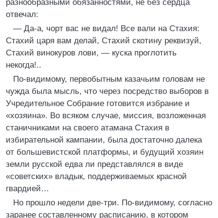
разнообразными обязанностями, не без сердца
отвечал:
— Да-а, чорт вас не видал! Все вали на Стахия:
Стахий царя вам делай, Стахий скотину реквизуй,
Стахий винокуров лови, — куска проглотить
некогда!..
По-видимому, первобытным казачьим головам не
чужда была мысль, что через посредство выборов в
Учредительное Собрание готовится избрание и
«хозяина». Во всяком случае, миссия, возложенная
станичниками на своего атамана Стахия в
избирательной кампании, была достаточно далека
от большевистской платформы, и будущий хозяин
земли русской едва ли представлялся в виде
«советских» владык, поддерживаемых красной
гвардией…
Но прошло недели две-три. По-видимому, согласно
заранее составленному расписанию, в котором