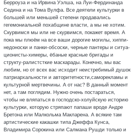
Берроуза и на Ирвина Уэлша, на Луи-Фердинанда
Седина и на Тома Вулфа. Все деятели культурки в
большей или меньшей степени продавались
гегемониальной похабщине власти, а мы не хотим.
Скурвимся мы или не скурвимся, покажет время. А
пока мы плюём на все ваши дорогие могилы, хиппи-
недоноски и панки-обсоски, черные пантеры и ситуа-
ционисты-химеры, ёбаные красные бригады и
структу-ралистсткие маскарады. Конечно, мы вас
любим, но от всех вас исходит неистребимый душок
патриархальности и авторитетности,саморекламы и
культурной мертвечины. А от нас? В данный момент
нет, а там поглядим. Нужно очень постараться,
чтобы не вляпаться в господско-холуйскую историю
культурки, которую стряпают папаши вроде Андре
Бретона или Малкольма Макларена. А всякие там
артистические какашки типа Джеффа Кунса,
Владимира Сорокина или Салмана Рушди только и