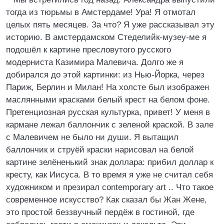
тогда из тюрьмы в Амстердаме! Ура! Я отмотал
целых пять месяцев. За что? Я уже рассказывал эту
историю. В амстердамском Стеделийк-музеу-ме я
подошёл к картине пресловутого русского
модерниста Казимира Малевича. Долго же я
добирался до этой картинки: из Нью-Йорка, через
Париж, Берлин и Милан! На холсте был изображен
маслянными красками белый крест на белом фоне.
Претенциозная русская культурка, привет! У меня в
кармане лежал баллончик с зеленой краской. В зале
с Малевичем не было ни души. Я вытащил
баллончик и струёй краски нарисовал на белой
картине зелёненький знак доллара: прибил доллар к
кресту, как Иисуса. В то время я уже не считал себя
художником и презирал contemporary art .. Что такое
современное искусство? Как сказал бы Жан Жене,
это простой беззвучный пердёж в гостиной, где