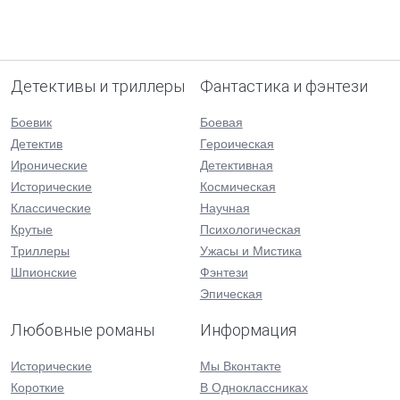
Детективы и триллеры
Фантастика и фэнтези
Боевик
Боевая
Детектив
Героическая
Иронические
Детективная
Исторические
Космическая
Классические
Научная
Крутые
Психологическая
Триллеры
Ужасы и Мистика
Шпионские
Фэнтези
Эпическая
Любовные романы
Информация
Исторические
Мы Вконтакте
Короткие
В Одноклассниках