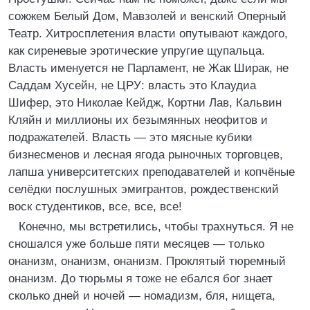
сожжем Белый Дом, Мавзолей и венский Оперный
Театр. Хитросплетения власти опутывают каждого,
как сиреневые эротические упругие щупальца.
Власть именуется не Парламент, не Жак Ширак, не
Саддам Хусейн, не ЦРУ: власть это Клаудиа
Шифер, это Николае Кейдж, Кортни Лав, Кальвин
Кляйн и миллионы их безымянных неофитов и
подражателей. Власть — это мясные кубики
бизнесменов и лесная ягода рыночных торговцев,
лапша университетских преподавателей и копчёные
селёдки послушных эмигрантов, рождественский
воск студентиков, все, все, все!
Конечно, мы встретились, чтобы трахнуться. Я не
сношался уже больше пяти месяцев — только
онанизм, онанизм, онанизм. Проклятый тюремный
онанизм. До тюрьмы я тоже не ебался бог знает
сколько дней и ночей — номадизм, бля, нищета,