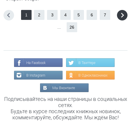
1
2
3
4
5
6
7
...
26
На Facebook
В Твиттере
В Instagram
В Одноклассниках
Мы Вконтакте
Подписывайтесь на наши страницы в социальных
сетях.
Будьте в курсе последних книжных новинок,
комментируйте, обсуждайте. Мы ждём Вас!