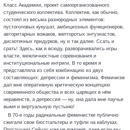
Класс Академии, проект самоорганизованного
студенческого коллектива. Коллектив, как обычно,
состоял из весьма разнородных элементов:
пустоголовых кукушат, амбициозных функционеров,
авторитарных вожаков, желторотых энтузиастов,
дискотечных придурков, ну и так далее. Ссать и
срать! Здесь, как и всюду, разворачивались игры
власти, межличностные соревнования и
институциональные интриги. В то время я
представляла из себя комбинацию из двух
составляющих: депрессии и феминизма. Феминизм
дал мне оперативную критическую концепцию
современного общества и всех царящих в нём
неравенств, а депрессия — ну, она дала мне паучье
вымя и виртуальную пустыню!
В 70-е годы радикальные феминистки публично
сжигали свои бюстгальтеры и туфли на каблуках.
Простушки! Сейчас нам не поможет, даже если мы