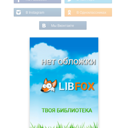
В Instagram
В Одноклассниках
Мы Вконтакте