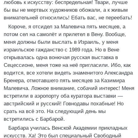
любовь к искусству: беспредельная! Твари, лучше
бы вы не мертвых художников обожали, а к живым
внимательней относились! Ебать вас, не переебать!
Короче, я отсидел за Малевича пять месяцев, а
потом сел на самолёт и прилетел в Вену. Вообще,
меня должны были выслать в Израиль, у меня
израильское гажданство с 1989 года. Но в Вене
открывалась одна вонючая русская выставка в
Сецессионе, меня тоже на неё пригласили. Ибо, как
водится, все хотели видеть знаменитого Александра
Бренера, отмотавшего пять месяцев за Казимира
Малевича. Ложное внимание, собачий интерес! Меня
встретили в аэропорту оба куратоpa выставки —
австрийский и русский! Говнодавы похабные! Но
срать на всё это. На следующий день мы
встретились с Барбарой.
Барбара училась Венской Академии прикладных
искусств. Ха! Это был специальный Свободный