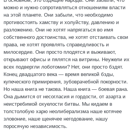
В основном, это бздящие народы. Они забыли, что
можно и нужно сопротивляться отношениям власти
на этой планете. Они забыли, что необходимо
противостоять хамству и холуйству, давлению и
разложению. Они не хотят напрягаться во имя
собственного достоинства, не хотят отстаивать свои
права, не хотят проявлять справедливость и
милосердие. Они просто плодятся и выживают,
открывают офисы и пялятся на витрины. Неужели их
всех подвергли лоботомии? Нет, они просто бздят.
Конец двадцатого века — время великой бзды,
купеческого примирения, зубоврачебной покорности.
Но наша книга не такова. Наша книга — боевая рана.
Она дымится от несогласия и гордости, от азарта и
неистребимой охуелости битвы. Мы кидаем в
толстолобую харю неолиберализма наше котячее
зловоние, наше щенячее негодование, нашу
поросячую независимость.