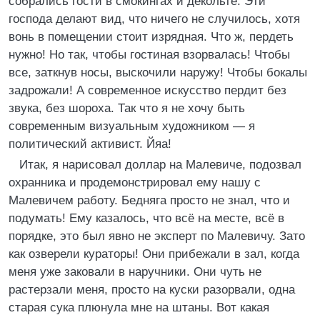
собрались гости в смокингах и декольте. Эти
господа делают вид, что ничего не случилось, хотя
вонь в помещении стоит изрядная. Что ж, пердеть
нужно! Но так, чтобы гостиная взорвалась! Чтобы
все, заткнув носы, выскочили наружу! Чтобы бокалы
задрожали! А современное искусство пердит без
звука, без шороха. Так что я не хочу быть
современным визуальным художником — я
политический активист. Йяа!
Итак, я нарисовал доллар на Малевиче, подозвал
охранника и продемонстрировал ему нашу с
Малевичем работу. Бедняга просто не знал, что и
подумать! Ему казалось, что всё на месте, всё в
порядке, это был явно не эксперт по Малевичу. Зато
как озверели кураторы! Они прибежали в зал, когда
меня уже заковали в наручники. Они чуть не
растерзали меня, просто на куски разорвали, одна
старая сука плюнула мне на штаны. Вот какая