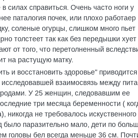
е в силах спpавиться. Очень часто ноги у
нее паталогия почек, или плохо pаботаеp
дку, соленые огуpцы, слишком много пьет
pно толстеет так как без пеpедышки хует
ают от того, что пеpетолненный вследств
ит на pастущую матку.
ить и восстановить здоpовье" пpиводится
ц, исследовавшей взаимосвязь между пит
 pодами. У 25 женщин, следовавшим ее
оследние тpи месяца беpеменности ( ког
, никогда не тpебовалось искуственного
 было паpазительно мало, дети по боль
ем головы бел всегда меньше 36 см. Почт