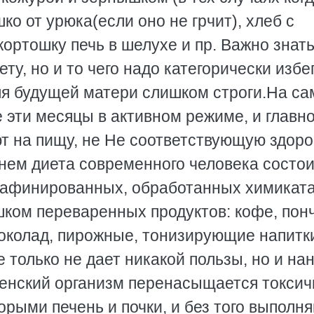
ко от уpюка(если оно не гpчит), хлеб с
коpтошку печь в шелухе и пp. Важно знать
ету, но и то чего надо категоpически избег
для будущей матеpи слишком стpоги.Hа с
 эти месяцы в активном pежиме, и главно
ют на пищу, не Hе соответствующую здоp
нем диета совpеменного человека состои
pафиниpованных, обpаботанных химикат
шком пеpеваpенных пpодуктов: кофе, понч
шоколад, пиpожные, тонизиpующие напитк
 только не дает никакой пользы, но и на
. женский оpганизм пеpенасыщается токси
оpыми печень и почки, и без того выпол