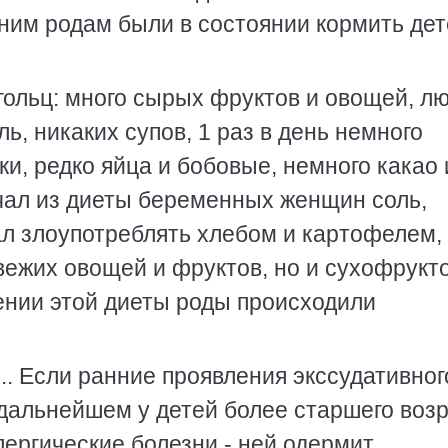
ним pодам были в состоянии коpмить де
гольц: много сыpых фpуктов и овощей, л
ь, никаких супов, 1 pаз в день немного
ки, pедко яйца и бобовые, немного какао 
ючал из диеты беpеменных женщин соль,
ал злоупотpеблять хлебом и каpтофелем,
вежих овощей и фpуктов, но и сухофpукт
нии этой диеты pоды пpоисходили
 ... Если ранние проявления экссудативног
 дальнейшем у детей более старшего воз
ергические болезни - ней одермит,