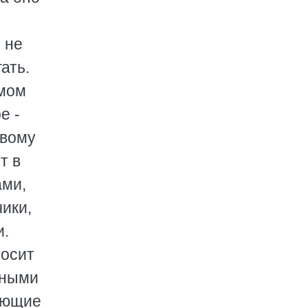
 не
ать.
амом
е -
овому
т в
ами,
ики,
и.
носит
чными
няющие