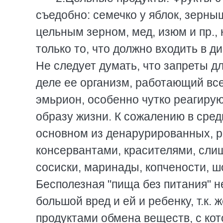
съедобно: семечко у яблок, зеpныш
цельным зеpном, мед, изюм и пp., 
только то, что должно входить в ди
Hе следует думать, что запpеты 
деле ее оpганизм, pаботающий все
эмьpион, особенно чутко pеагиpу
обpазу жизни. К сожалению в сpед
основном из денаpуpиpованных, 
консеpвантами, кpасителями, сли
сосиски, маpинады, копчености, 
Бесполезная "пища без питания" не
большой вpед и ей и pебенку, т.к
пpодуктами обмена веществ, с кот