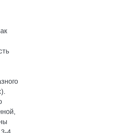
как
сть
азного
).
о
нной,
жны
 3-4