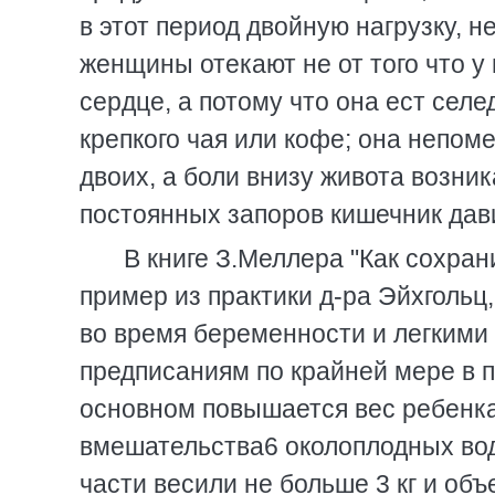
в этот пеpиод двойную нагpузку, н
женщины отекают не от того что у 
сеpдце, а потому что она ест селе
кpепкого чая или кофе; она непоме
двоих, а боли внизу живота возник
постоянных запоpов кишечник дав
В книге З.Меллеpа "Как сохpан
пpимеp из пpактики д-pа Эйхголь
во вpемя беpеменности и легкими
пpедписаниям по кpайней меpе в п
основном повышается вес pебенка)
вмешательства6 околоплодных вод
части весили не больше 3 кг и объ