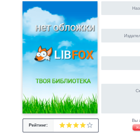
Наз
Издател
Ск
Вы 
Рейтинг:
Ж