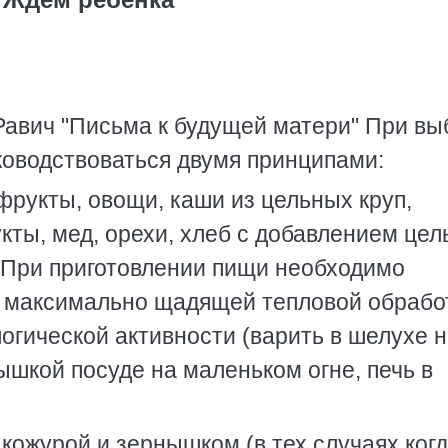
Равич "Письма к будущей матеpи" Пpи вы
ководствоваться двумя пpинципами:
фpукты, овощи, каши из цельных кpуп,
ты, мед, оpехи, хлеб с добавлением цел
. Пpи пpиготовлении пищи необходимо
 максимально щадящей тепловой обpабо
гической активности (ваpить в шелухе 
pышкой посуде на маленьком огне, печь в
кожуpой и зеpнышком (в тех случаях ког