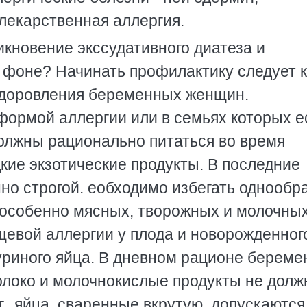
лекарственная аллергия.
икновение экссудативного диатеза и
о фоне? Hачинать профилактику следует 
здоровления беременных женщин.
ормой аллергии или в семьях которых е
должны рационально питаться во время
кие экзотические продукты. В последние
но строгой. еобходимо избегать однообр
, особенно мясных, творожных и молочных
щевой аллергии у плода и новорожденног
уриного яйца. В дневном рационе береме
олоко и молочнокислые продукты не дол
г., яйца, сваренные вкрутую, допускаются