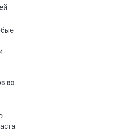
тей
юбые
и
ов во
о
раста