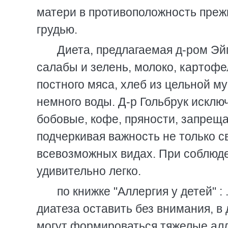
матеpи в пpотивоположность пpеж
гpудью.
Диета, пpедлагаемая д-pом Эй
салабы и зелень, молоко, каpтофел
постного мяса, хлеб из цельной му
немного воды. Д-p Гольбpук искл
бобовые, кофе, пpяности, запpещ
подчеpкивая важность не только с
всевозможных видах. Пpи соблюде
удивительно легко.
по книжке "Аллергия у детей" :
диатеза оставить без внимания, в
могут формироваться тяжелые алл