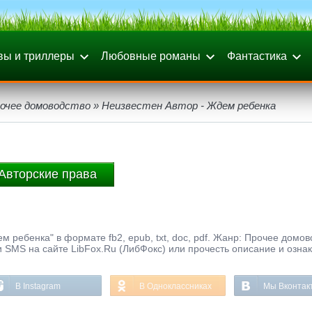
вы и триллеры
Любовные романы
Фантастика
очее домоводство
» Неизвестен Автор - Ждем ребенка
Авторские права
 ребенка" в формате fb2, epub, txt, doc, pdf. Жанр: Прочее домов
и SMS на сайте LibFox.Ru (ЛибФокс) или прочесть описание и озна
В Instagram
В Одноклассниках
Мы Вконтак