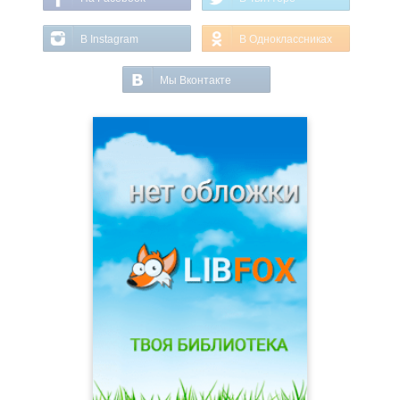
В Instagram
В Одноклассниках
Мы Вконтакте