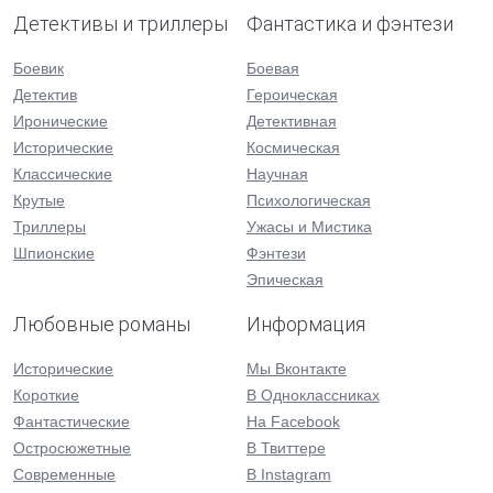
Детективы и триллеры
Фантастика и фэнтези
Боевик
Боевая
Детектив
Героическая
Иронические
Детективная
Исторические
Космическая
Классические
Научная
Крутые
Психологическая
Триллеры
Ужасы и Мистика
Шпионские
Фэнтези
Эпическая
Любовные романы
Информация
Исторические
Мы Вконтакте
Короткие
В Одноклассниках
Фантастические
На Facebook
Остросюжетные
В Твиттере
Современные
В Instagram