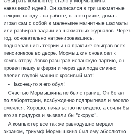
Обыграть компьютер стало у Мормышкина
навязчивой идеей. Он записался в три шахматные
секции, всюду - на работе, в электричке, дома -
играл сам с собой в маленькие магнитные шахматы
или разбирал задачи из шахматных журналов. Через
год, основательно натренировавшись,
поднабравшись теории и на практике обыграв всех
пенсионеров во дворе, Мормышкин снова сел к
компьютеру. Ловко разыграв испанскую партию, он
провел пешку в ферзи и через два хода смачно
влепил глупой машине красивый мат!
- Наконец-то я его обул!
Счастью Мормышкина не было границ. Он бегал
по лаборатории, возбужденно подпрыгивал и весело
смеялся. Хорошо, начальство не видело, а сочли бы
его за придурка и вызвали бы "скорую".
А компьютер все так же равнодушно мерцал
экраном, триумф Мормышкина был ему абсолютно