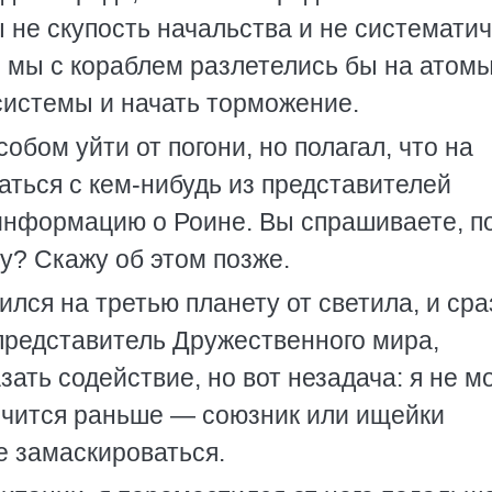
ы не скупость начальства и не системати
, мы с кораблем разлетелись бы на атомы
 системы и начать торможение.
обом уйти от погони, но полагал, что на
заться с кем-нибудь из представителей
информацию о Роине. Вы спрашиваете, п
у? Скажу об этом позже.
лился на третью планету от светила, и сра
представитель Дружественного мира,
зать содействие, но вот незадача: я не м
имчится раньше — союзник или ищейки
е замаскироваться.