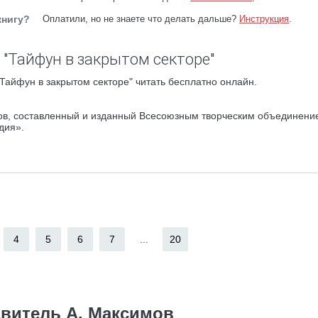
книгу?
Оплатили, но не знаете что делать дальше?
Инструкция
.
 "Тайфун в закрытом секторе"
Тайфун в закрытом секторе" читать бесплатно онлайн.
ов, составленный и изданный Всесоюзным творческим объединени
дия».
4
5
6
7
...
20
витель А. Максимов