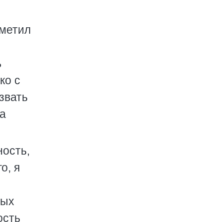
аметил
ь
ко с
звать
на
ность,
о, я
рых
ость