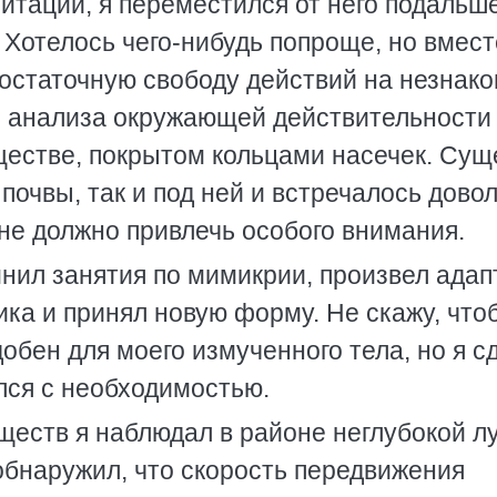
итации, я переместился от него подальш
Хотелось чего-нибудь попроще, но вмест
остаточную свободу действий на незнак
го анализа окружающей действительности
ществе, покрытом кольцами насечек. Сущ
почвы, так и под ней и встречалось дово
 не должно привлечь особого внимания.
нил занятия по мимикрии, произвел ада
ка и принял новую форму. Не скажу, что
добен для моего измученного тела, но я с
лся с необходимостью.
ществ я наблюдал в районе неглубокой 
 обнаружил, что скорость передвижения