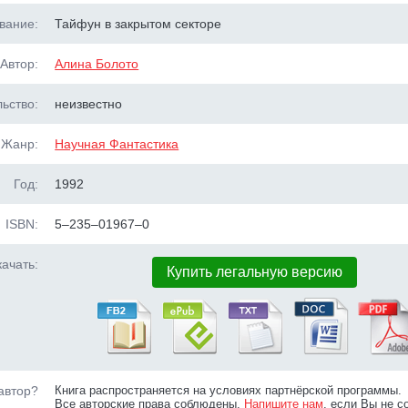
вание:
Тайфун в закрытом секторе
Автор:
Алина Болото
ьство:
неизвестно
Жанр:
Научная Фантастика
Год:
1992
ISBN:
5–235–01967–0
ачать:
Купить легальную версию
автор?
Книга распространяется на условиях партнёрской программы.
Все авторские права соблюдены.
Напишите нам
, если Вы не с