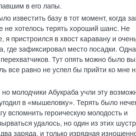
павшим в его лапы.
было известить базу в тот момент, когда з
е не хотелось терять хороший шанс. Не
 я пристроился в хвост каравану и очен
а, где зафиксировал место посадки. Одна
перехватчиков. Тут опять можно было вы
ль все равно не успел бы прийти ко мне 
 но молодчики Абукраба учли эту возмож
угодил в «мышеловку». Терять было нечег
гу вспомнить героическую молодость и
вырваться удалось, но один из этих шуст
 два заряда, и только изрядная изношенн