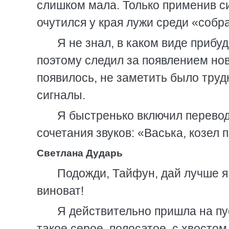
слишком мала. Только применив с
очутился у края лужи среди «собр
Я не знал, в каком виде прибу
поэтому следил за появлением нов
появилось, не заметить было труд
сигналы.
Я быстренько включил перевод
сочетания звуков: «Васька, козел п
Светлана Дударь
Подожди, Тайфун, дай лучше я 
виноват!
Я действительно пришла на пус
такое серое, полосатое, с хвостом,