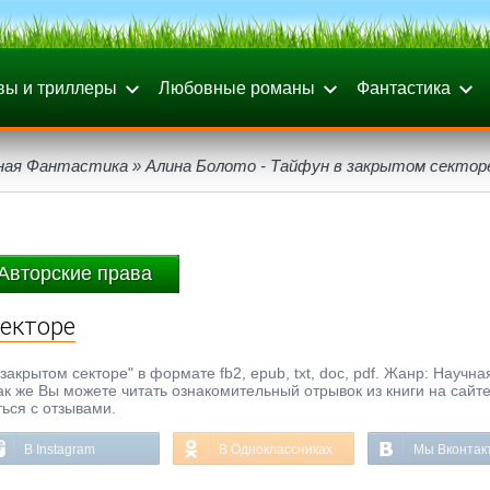
вы и триллеры
Любовные романы
Фантастика
ная Фантастика
» Алина Болото - Тайфун в закрытом сектор
Авторские права
секторе
закрытом секторе" в формате fb2, epub, txt, doc, pdf. Жанр: Научна
ак же Вы можете читать ознакомительный отрывок из книги на сайт
ься с отзывами.
В Instagram
В Одноклассниках
Мы Вконтак