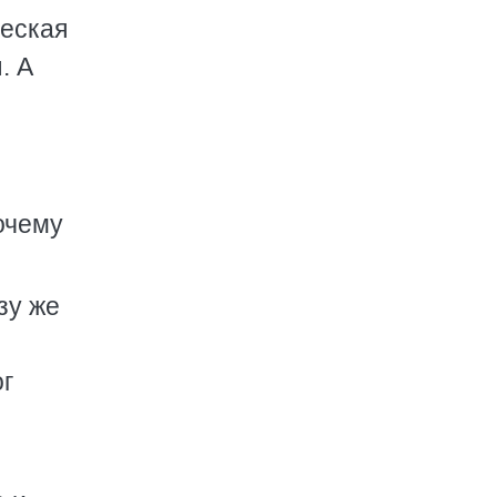
ческая
. А
очему
зу же
ог