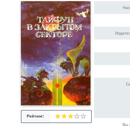
Наз
Издател
Ск
Рейтинг:
Вы 