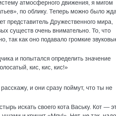
истему атмосферного движения, я мигом
атьев», по облику. Теперь можно было жда
дет представитель Дружественного мира,
ых существ очень внимательно. То, что
но, так как оно подавало громкие звуковы
чика и попытался определить значение
олосатый, кис, кис, кис!»
расскажу, и они сразу поймут, что ты не
тырь искать своего кота Ваську. Кот — э
 ушами и кричит «Мяу!». Нет, не так, над