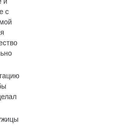
е и
е с
омой
 я
ество
льно
птацию
бы
делал
лужицы