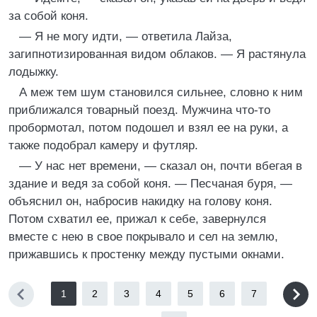
за собой коня.
— Я не могу идти, — ответила Лайза,
загипнотизированная видом облаков. — Я растянула
лодыжку.
А меж тем шум становился сильнее, словно к ним
приближался товарный поезд. Мужчина что-то
пробормотал, потом подошел и взял ее на руки, а
также подобрал камеру и футляр.
— У нас нет времени, — сказал он, почти вбегая в
здание и ведя за собой коня. — Песчаная буря, —
объяснил он, набросив накидку на голову коня.
Потом схватил ее, прижал к себе, завернулся
вместе с нею в свое покрывало и сел на землю,
прижавшись к простенку между пустыми окнами.
1
2
3
4
5
6
7