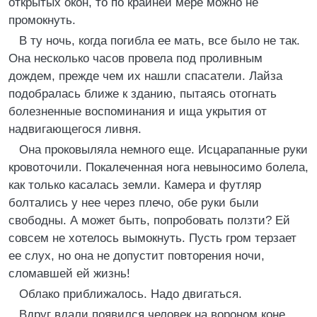
открытых окон, то по крайней мере можно не
промокнуть.
В ту ночь, когда погибла ее мать, все было не так.
Она несколько часов провела под проливным
дождем, прежде чем их нашли спасатели. Лайза
подобралась ближе к зданию, пытаясь отогнать
болезненные воспоминания и ища укрытия от
надвигающегося ливня.
Она проковыляла немного еще. Исцарапанные руки
кровоточили. Покалеченная нога невыносимо болела,
как только касалась земли. Камера и футляр
болтались у нее через плечо, обе руки были
свободны. А может быть, попробовать ползти? Ей
совсем не хотелось вымокнуть. Пусть гром терзает
ее слух, но она не допустит повторения ночи,
сломавшей ей жизнь!
Облако приближалось. Надо двигаться.
Вдруг вдали появился человек на вороном коне.