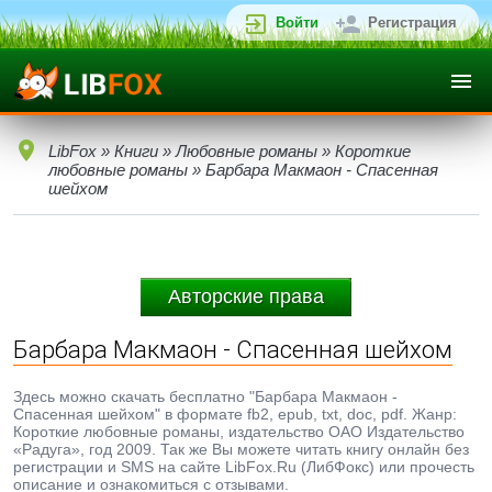
Войти
Регистрация
LibFox
»
Книги
»
Любовные романы
»
Короткие
любовные романы
» Барбара Макмаон - Спасенная
шейхом
Авторские права
Барбара Макмаон - Спасенная шейхом
Здесь можно скачать бесплатно "Барбара Макмаон -
Спасенная шейхом" в формате fb2, epub, txt, doc, pdf. Жанр:
Короткие любовные романы, издательство ОАО Издательство
«Радуга», год 2009. Так же Вы можете читать книгу онлайн без
регистрации и SMS на сайте LibFox.Ru (ЛибФокс) или прочесть
описание и ознакомиться с отзывами.