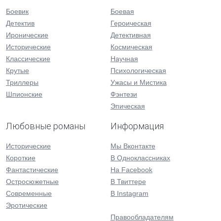
Боевик
Боевая
Детектив
Героическая
Иронические
Детективная
Исторические
Космическая
Классические
Научная
Крутые
Психологическая
Триллеры
Ужасы и Мистика
Шпионские
Фэнтези
Эпическая
Любовные романы
Информация
Исторические
Мы Вконтакте
Короткие
В Одноклассниках
Фантастические
На Facebook
Остросюжетные
В Твиттере
Современные
В Instagram
Эротические
Правообладателям