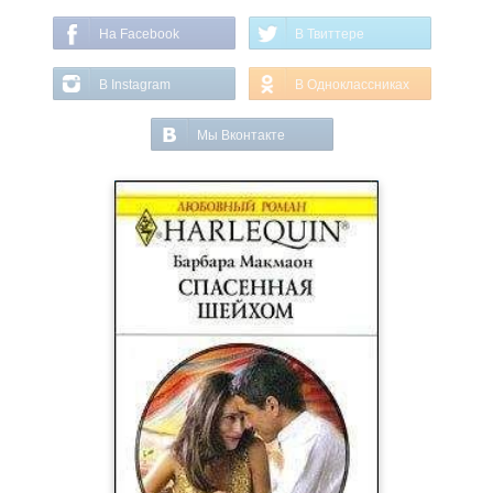
На Facebook
В Твиттере
В Instagram
В Одноклассниках
Мы Вконтакте