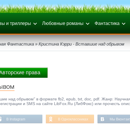
вы и триллеры
Любовные романы
Фантастика
ная Фантастика
» Кристина Кэрри - Вставшие над обрывом
Авторские права
рывом
ие над обрывом" в формате fb2, epub, txt, doc, pdf. Жанр: Научна
регистрации и SMS на сайте LibFox.Ru (ЛибФокс) или прочесть опи
В Instagram
В Одноклассниках
Мы Вконтак