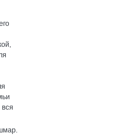
его
кой,
ля
ля
мьи
 вся
шмар.