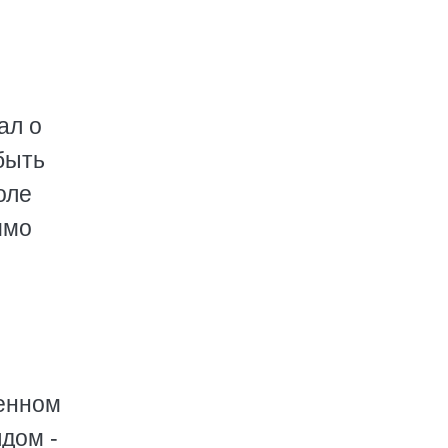
ал о
 быть
оле
имо
и
ленном
дом -