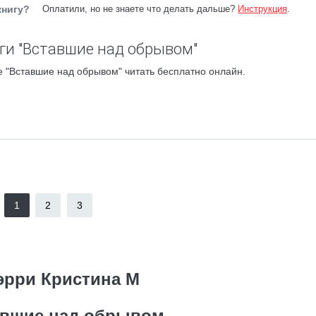
книгу?
Оплатили, но не знаете что делать дальше?
Инструкция
.
ги "Вставшие над обрывом"
 "Вставшие над обрывом" читать бесплатно онлайн.
1
2
3
эрри Кристина М
авшие над обрывом