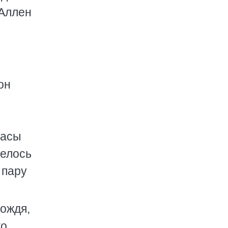
 Аллен
он
часы
телось
 пару
дождя,
ко