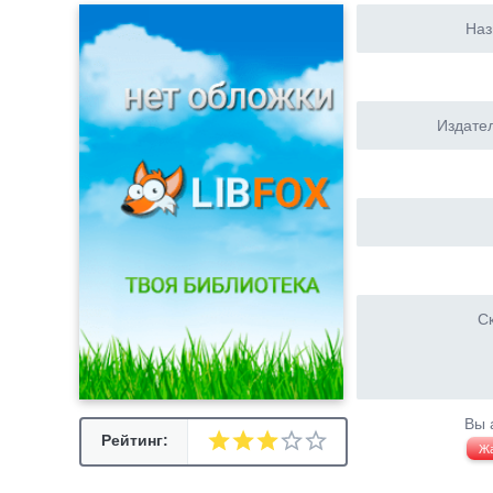
Наз
Издател
Ск
Вы 
Рейтинг:
Ж