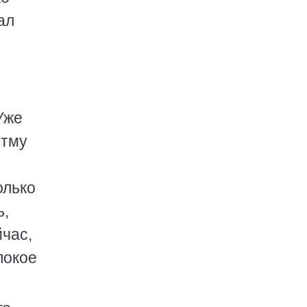
ал
Уже
итму
олько
ь,
час,
покое