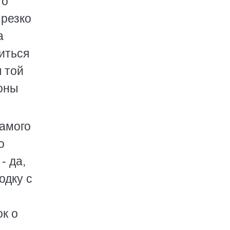
го
 резко
а
иться
я той
оны
самого
о
- да,
одку с
ок о