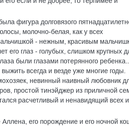
 его если и не добрее, то терпимее и
 была фигура долговязого пятнадцатилетн
олосы, молочно-белая, как у всех
мальчишкой - нежным, красивым мальчиш
ет его глаз - голубых, слишком крупных д
Глаза были глазами потерянного ребенка..
 выжить всегда и везде уже многие годы.
мохозяек, невинный наивный любовник д
ров, простой тинэйджер из приличной се
рятался расчетливый и ненавидящий всех и
 Аллена, его порождение и его ночной ко