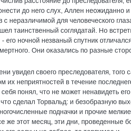
числив расстояние до преследователя, е
онести до него слух, Аллен неожиданно и
в с неразличимой для человеческого глаз
 шел таинственный соглядатай. Но встрет
 - его ночной незваный спутник отличалс
ертного. Они оказались по разные стор
ни увидел своего преследователя, того 
м их неприятностей в течение последнег
себя понял, что не может ненавидеть его 
 что сделал Торвальд: и безобразную вых
многочисленные подначки и прочие мелкие
се же этот месяц, эти дни, проведенные б