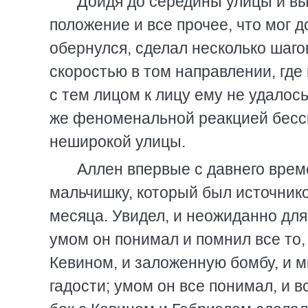
Дойдя до середины улицы и вы
положение и все прочее, что мог д
обернулся, сделал несколько шаго
скоростью в том направлении, где
с тем лицом к лицу ему не удалось
же феноменальной реакцией бессм
неширокой улицы.
Аллен впервые с давнего време
мальчишку, который был источнико
месяца. Увидел, и неожиданно для 
умом он понимал и помнил все то,
Кевином, и заложенную бомбу, и 
гадости; умом он все понимал, и в