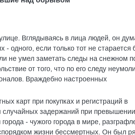
улице. Вглядываясь в лица людей, он дум
х - одного, если только тот не старается
ли не умел заметать следы на снежном п
льствие от того, что по его следу неумол
оналов. Враждебно настроенных
ных карт при покупках и регистраций в
 и случайных задержаний при превышени
 города - чужого города в мире, разграф
спорядком жизни бессмертных. Он был ря