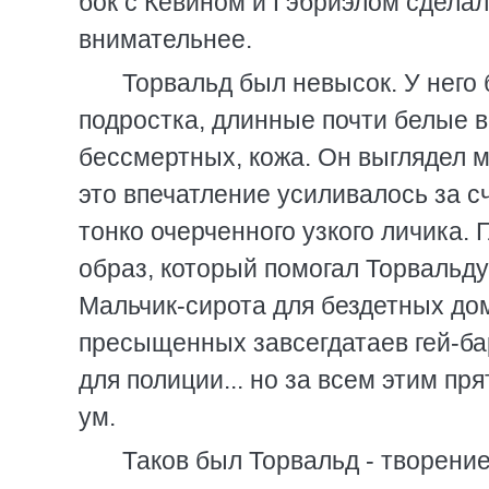
бок с Кевином и Гэбриэлом сделали
внимательнее.
Торвальд был невысок. У него
подростка, длинные почти белые в
бессмертных, кожа. Он выглядел 
это впечатление усиливалось за сч
тонко очерченного узкого личика. 
образ, который помогал Торвальду
Мальчик-сирота для бездетных до
пресыщенных завсегдатаев гей-ба
для полиции... но за всем этим п
ум.
Таков был Торвальд - творение