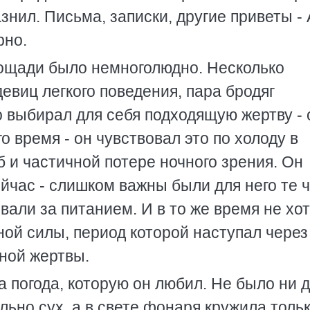
знил. Письма, записки, другие приветы -
рно.
лощади было немноголюдно. Несколько
евиц легкого поведения, пара бродяг
 выбирал для себя подходящую жертву - 
о время - он чувствовал это по холоду в
б и частичной потере ночного зрения. Он
ейчас - слишком важны были для него те 
вали за питанием. И в то же время не хо
ной силы, период которой наступал через
ной жертвы.
та погода, которую он любил. Не было ни 
льно сух, а в свете фонаря кружила толь