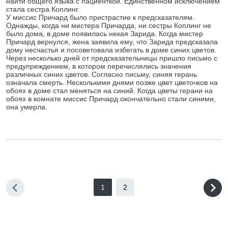
найти общего языка с пациенткой. Единственном исключением
стала сестра Коплинг.
У миссис Причард было пристрастие к предсказателям.
Однажды, когда ни мистера Причарда, ни сестры Коплинг не
было дома, в доме появилась некая Зарида. Когда мистер
Причард вернулся, жена заявила ему, что Зарида предсказала
дому несчастья и посоветовала избегать в доме синих цветов.
Через несколько дней от предсказательницы пришло письмо с
предупреждением, в котором перечислялись значения
различных синих цветов. Согласно письму, синяя герань
означала смерть. Несколькими днями позже цвет цветочков на
обоях в доме стал меняться на синий. Когда цветы герани на
обоях в комнате миссис Причард окончательно стали синими,
она умерла.
1
2