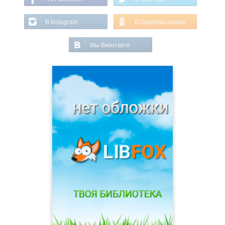
В Instagram
В Одноклассниках
Мы Вконтакте