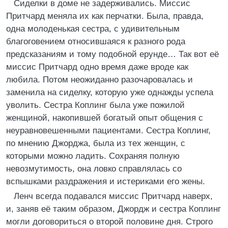
Сиделки в доме не задерживались. Миссис
Притчард меняла их как перчатки. Была, правда,
одна молоденькая сестра, с удивительным
благоговением относившаяся к разного рода
предсказаниям и тому подобной ерунде… Так вот её
миссис Притчард одно время даже вроде как
любила. Потом неожиданно разочаровалась и
заменила на сиделку, которую уже однажды успела
уволить. Сестра Коплинг была уже пожилой
женщиной, накопившей богатый опыт общения с
неуравновешенными пациентами. Сестра Коплинг,
по мнению Джорджа, была из тех женщин, с
которыми можно ладить. Сохраняя полную
невозмутимость, она ловко справлялась со
вспышками раздражения и истериками его жены.
Ленч всегда подавался миссис Притчард наверх,
и, заняв её таким образом, Джордж и сестра Коплинг
могли договориться о второй половине дня. Строго