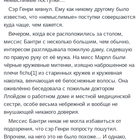
немыслимые поступки…
Сэр Генри кивнул. Ему как никому другому было
известно, что «немыслимые» поступки совершаются
куда чаще, чем кажется.
Вечером, когда все расположились за столом,
миссис Бантри с несколько большим, чем обычно,
интересом разглядывала пожилую даму, сидевшую
по правую руку от её мужа. На мисс Марпл были
чёрные кружевные митенки, изящно наброшенное на
плечи fichu[1] из старинных кружев и кружевная
наколка, венчающая её белоснежные волосы. Она
оживлённо беседовала с пожилым доктором
Ллойдом о работном доме и местной медицинской
сестре, особе весьма небрежной и вообще не
внушающей никакого доверия.
Миссис Бантри никак не могла избавиться от
подозрения, что сэр Генри попросту пошутил.
Впрочем, на него это не было похоже… И однако,