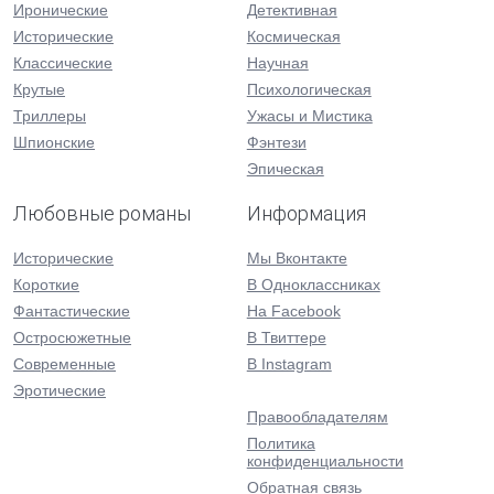
Иронические
Детективная
Исторические
Космическая
Классические
Научная
Крутые
Психологическая
Триллеры
Ужасы и Мистика
Шпионские
Фэнтези
Эпическая
Любовные романы
Информация
Исторические
Мы Вконтакте
Короткие
В Одноклассниках
Фантастические
На Facebook
Остросюжетные
В Твиттере
Современные
В Instagram
Эротические
Правообладателям
Политика
конфиденциальности
Обратная связь