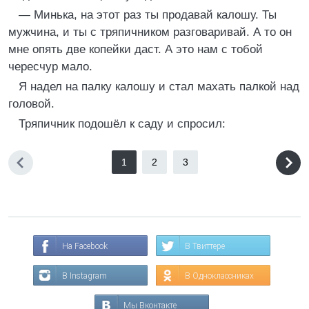
— Минька, на этот раз ты продавай калошу. Ты
мужчина, и ты с тряпичником разговаривай. А то он
мне опять две копейки даст. А это нам с тобой
чересчур мало.
Я надел на палку калошу и стал махать палкой над
головой.
Тряпичник подошёл к саду и спросил:
1
2
3
На Facebook
В Твиттере
В Instagram
В Одноклассниках
Мы Вконтакте