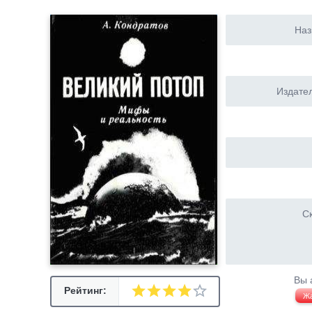
Наз
Издател
Ск
Вы 
Рейтинг:
Ж