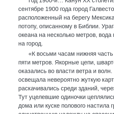
Год 1900-й… Канун XX столетия
сентябре 1900 года город Галвест
расположенный на берегу Мексика
потопу, описанному в Библии. Ура
океана на несколько метров, вод
на город.
«К восьми часам нижняя часть 
пяти метров. Якорные цепи, шварто
оказались во власти ветра и волн
освещала невероятно жуткую карт
раскачивались среди зданий, чер
Тут уцелевшие одиночки цеплялись
дома или куске полового настила 