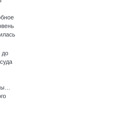
В
обное
овень
шилась
 до
 суда
алы…
ого