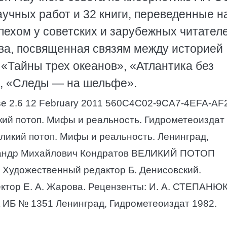
учных работ и 32 книги, переведенные н
пехом у советских и зарубежных читател
ова, посвященная связям между историей
 «Тайны трех океанов», «Атлантика без
, «Следы — на шельфе».
ase 2.6 12 February 2011 560C4C02-9CA7-4EFA-AF
кий потоп. Мифы и реальность. Гидрометеоиздат
ликий потоп. Мифы и реальность. Ленинград,
ександр Михайлович Кондратов ВЕЛИКИЙ ПОТОП
. Художественный редактор Б. Денисовский.
ктор Е. А. Жарова. Рецензенты: И. А. СТЕПАНЮК,
ук ИБ № 1351 Ленинград, Гидрометеоиздат 1982.