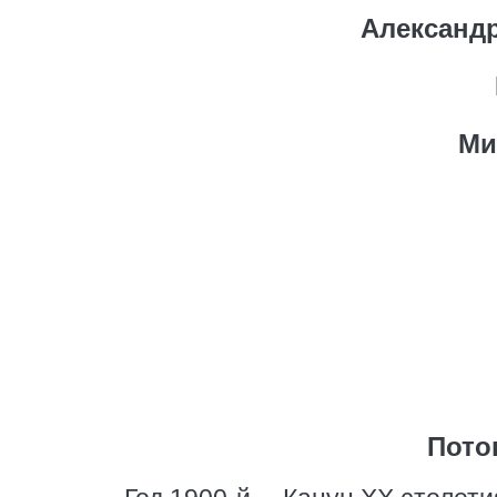
Александ
Ми
Пото