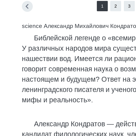
1
2
3
science Александр Михайлович Кондрато
Библейской легенде о «всемир
У различных народов мира сущес
нашествии вод. Имеется ли рацион
говорит современная наука о воз
настоящем и будущем? Ответ на э
ленинградского писателя и ученог
мифы и реальность».
Александр Кондратов — дейст
кандидат филологических наук, чл