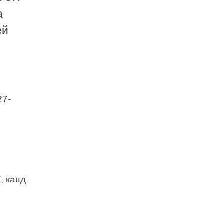
а
ей
27-
 канд.