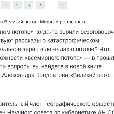
4
5
6
7
...
41
в Великий потоп. Мифы и реальность
ном потопе» когда-то верили безоговор
твуют рассказы о катастрофическом
альное зерно в легендах о потопе? Что
можности «всемирного потопа» — в прошл
ти вопросы вы найдете в новой книге
о Александра Кондратова «Великий потоп:
вительный член Географического общест
ен Научного совета по кибернетике АН С