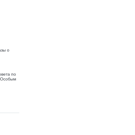
азы о
овета по
. Особым