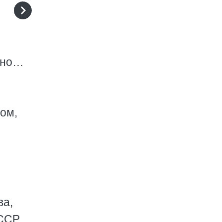
очно…
ом,
ва,
ССР.