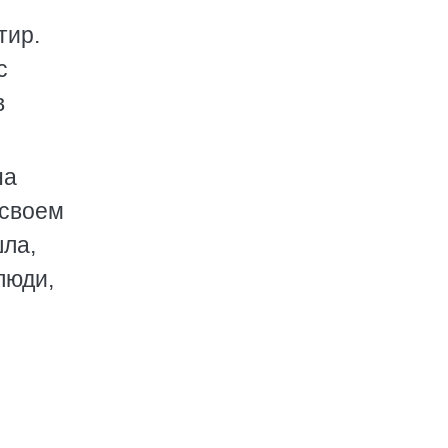
тир.
с
в
на
 своем
шла,
люди,