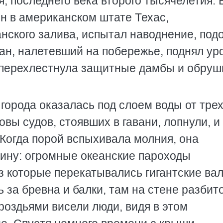
, последнего века второго тысячелетия. 
он в американском штате Техас,
нского залива, испытал наводнение, под
ган, налетевший на побережье, поднял ур
а перехлестнула защитные дамбы и обру
города оказалась под слоем воды от трех
вы судов, стоявших в гавани, лопнули, и
. Когда порой вспыхивала молния, она
ину: огромные океанские пароходы
ез которые перекатывались гигантские в
 за бревна и балки, там на стене разбит
гроздьями висели люди, видя в этом