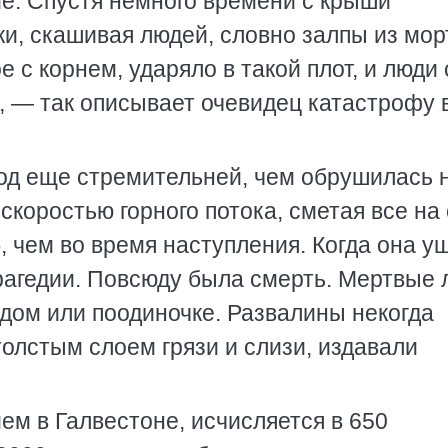
е. Спустя немного времени с крыши
и, скашивая людей, словно залпы из мор
 с корнем, ударяло в такой плот, и люди 
, — так описывает очевидец катастрофу 
од еще стремительней, чем обрушилась 
скоростью горного потока, сметая все на
 чем во время наступления. Когда она у
агедии. Повсюду была смерть. Мертвые 
дом или поодиночке. Развалины некогда
толстым слоем грязи и слизи, издавали
м в Галвестоне, исчисляется в 650