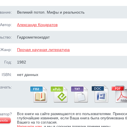
вание:
Великий потоп. Мифы и реальность
Автор:
Александр Кондратов
ьство:
Гидрометеоиздат
Жанр:
Прочая научная литература
Год:
1982
ISBN:
нет данных
ачать:
автор?
Все книги на сайте размещаются его пользователями. Принос
глубочайшие извинения, если Ваша книга была опубликована б
алоба
Вашего на то согласия.
Напишите нам
, и мы в срочном порядке примем меры.