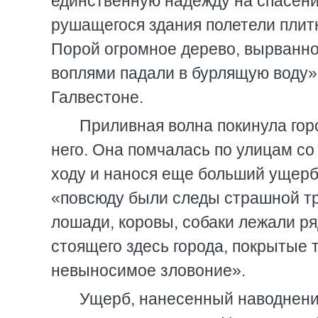
единственную надежду на спасени
рушащегося здания полетели плитк
Порой огромное дерево, вырванное
воплями падали в бурлящую воду»
Галвестоне.
Приливная волна покинула гор
него. Она помчалась по улицам со 
ходу и нанося еще больший ущерб,
«повсюду были следы страшной тр
лошади, коровы, собаки лежали ря
стоящего здесь города, покрытые 
невыносимое зловоние».
Ущерб, нанесенный наводнение