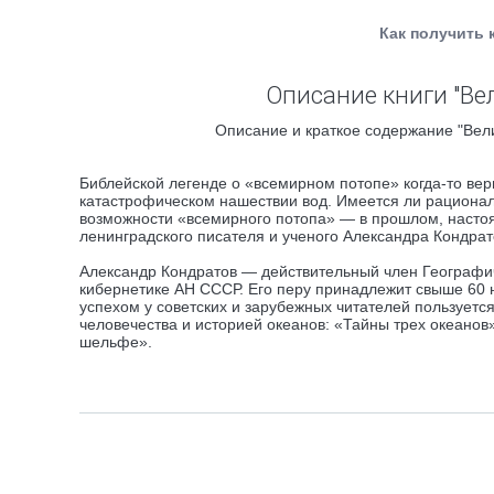
Как получить 
Описание книги "Ве
Описание и краткое содержание "Вели
Библейской легенде о «всемирном потопе» когда-то ве
катастрофическом нашествии вод. Имеется ли рациональ
возможности «всемирного потопа» — в прошлом, настоя
ленинградского писателя и ученого Александра Кондрат
Александр Кондратов — действительный член Географич
кибернетике АН СССР. Его перу принадлежит свыше 60 
успехом у советских и зарубежных читателей пользуетс
человечества и историей океанов: «Тайны трех океано
шельфе».