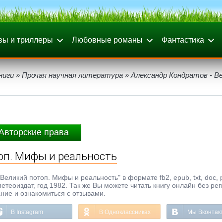
вы и триллеры
Любовные романы
Фантастика
ниги
»
Прочая научная литература
» Александр Кондратов - В
Авторские права
оп. Мифы и реальность
еликий потоп. Мифы и реальность" в формате fb2, epub, txt, doc, p
теоиздат, год 1982. Так же Вы можете читать книгу онлайн без ре
ание и ознакомиться с отзывами.
В Instagram
В Одноклассниках
Мы Вконтак