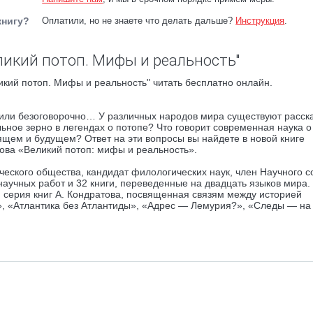
книгу?
Оплатили, но не знаете что делать дальше?
Инструкция
.
ликий потоп. Мифы и реальность"
кий потоп. Мифы и реальность" читать бесплатно онлайн.
рили безоговорочно… У различных народов мира существуют расск
ное зерно в легендах о потопе? Что говорит современная наука о
щем и будущем? Ответ на эти вопросы вы найдете в новой книге
ова «Великий потоп: мифы и реальность».
еского общества, кандидат филологических наук, член Научного с
научных работ и 32 книги, переведенные на двадцать языков мира
я серия книг А. Кондратова, посвященная связям между историей
в», «Атлантика без Атлантиды», «Адрес — Лемурия?», «Следы — на