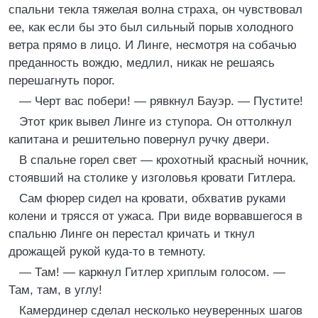
спальни текла тяжелая волна страха, он чувствовал
ее, как если бы это был сильный порыв холодного
ветра прямо в лицо. И Линге, несмотря на собачью
преданность вождю, медлил, никак не решаясь
перешагнуть порог.
— Черт вас побери! — рявкнул Бауэр. — Пустите!
Этот крик вывел Линге из ступора. Он оттолкнул
капитана и решительно повернул ручку двери.
В спальне горел свет — крохотный красный ночник,
стоявший на столике у изголовья кровати Гитлера.
Сам фюрер сидел на кровати, обхватив руками
колени и трясся от ужаса. При виде ворвавшегося в
спальню Линге он перестал кричать и ткнул
дрожащей рукой куда-то в темноту.
— Там! — каркнул Гитлер хриплым голосом. —
Там, там, в углу!
Камердинер сделал несколько неуверенных шагов