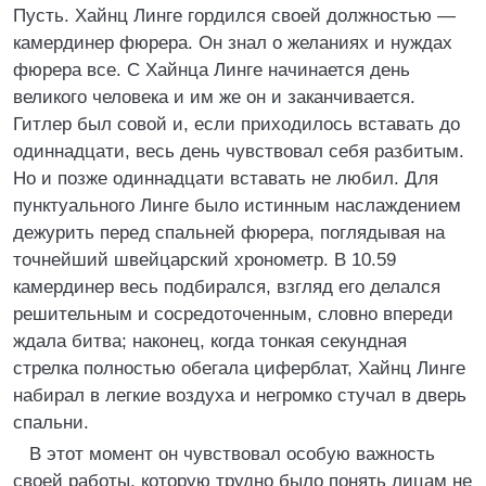
Пусть. Хайнц Линге гордился своей должностью —
камердинер фюрера. Он знал о желаниях и нуждах
фюрера все. С Хайнца Линге начинается день
великого человека и им же он и заканчивается.
Гитлер был совой и, если приходилось вставать до
одиннадцати, весь день чувствовал себя разбитым.
Но и позже одиннадцати вставать не любил. Для
пунктуального Линге было истинным наслаждением
дежурить перед спальней фюрера, поглядывая на
точнейший швейцарский хронометр. В 10.59
камердинер весь подбирался, взгляд его делался
решительным и сосредоточенным, словно впереди
ждала битва; наконец, когда тонкая секундная
стрелка полностью обегала циферблат, Хайнц Линге
набирал в легкие воздуха и негромко стучал в дверь
спальни.
В этот момент он чувствовал особую важность
своей работы, которую трудно было понять лицам не