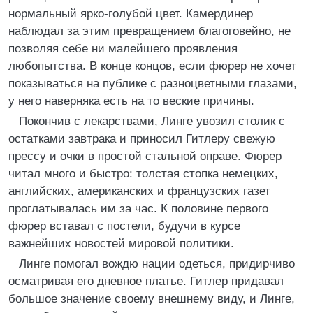
нормальный ярко-голубой цвет. Камердинер
наблюдал за этим превращением благоговейно, не
позволяя себе ни малейшего проявления
любопытства. В конце концов, если фюрер не хочет
показываться на публике с разноцветными глазами,
у него наверняка есть на то веские причины.
Покончив с лекарствами, Линге увозил столик с
остатками завтрака и приносил Гитлеру свежую
прессу и очки в простой стальной оправе. Фюрер
читал много и быстро: толстая стопка немецких,
английских, американских и французских газет
проглатывалась им за час. К половине первого
фюрер вставал с постели, будучи в курсе
важнейших новостей мировой политики.
Линге помогал вождю нации одеться, придирчиво
осматривая его дневное платье. Гитлер придавал
большое значение своему внешнему виду, и Линге,