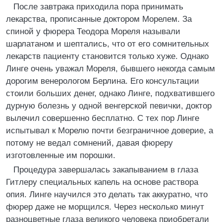
После завтрака приходила пора принимать
лекарства, прописанные доктором Морелем. За
спиной у фюрера Теодора Мореля называли
шарлатаном и шептались, что от его сомнительных
лекарств пациенту становится только хуже. Однако
Линге очень уважал Мореля, бывшего некогда самым
дорогим венерологом Берлина. Его консультации
стоили больших денег, однако Линге, подхватившего
дурную болезнь у одной венгерской певички, доктор
вылечил совершенно бесплатно. С тех пор Линге
испытывал к Морелю почти безграничное доверие, а
потому не ведал сомнений, давая фюреру
изготовленные им порошки.
Процедура завершалась закапыванием в глаза
Гитлеру специальных капель на основе раствора
опия. Линге научился это делать так аккуратно, что
фюрер даже не морщился. Через несколько минут
разноцветные глаза великого человека приобретали