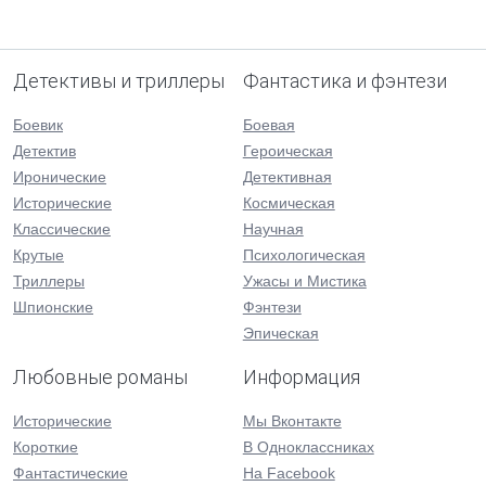
Детективы и триллеры
Фантастика и фэнтези
Боевик
Боевая
Детектив
Героическая
Иронические
Детективная
Исторические
Космическая
Классические
Научная
Крутые
Психологическая
Триллеры
Ужасы и Мистика
Шпионские
Фэнтези
Эпическая
Любовные романы
Информация
Исторические
Мы Вконтакте
Короткие
В Одноклассниках
Фантастические
На Facebook