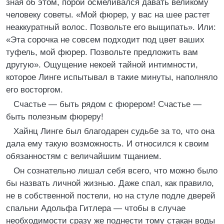
зная об этом, порой осмеливался давать великому
человеку советы. «Мой фюрер, у вас на шее растет
неаккуратный волос. Позвольте его выщипать». Или:
«Эта сорочка не совсем подходит под цвет ваших
туфель, мой фюрер. Позвольте предложить вам
другую». Ощущение некоей тайной интимности,
которое Линге испытывал в такие минуты, наполняло
его восторгом.
Счастье — быть рядом с фюрером! Счастье —
быть полезным фюреру!
Хайнц Линге был благодарен судьбе за то, что она
дала ему такую возможность. И относился к своим
обязанностям с величайшим тщанием.
Он сознательно лишал себя всего, что можно было
бы назвать личной жизнью. Даже спал, как правило,
не в собственной постели, но на стуле подле дверей
спальни Адольфа Гитлера — чтобы в случае
необходимости сразу же поднести тому стакан воды