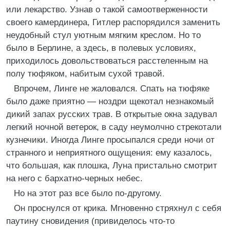
или лекарство. Узнав о такой самоотверженности
своего камердинера, Гитлер распорядился заменить
неудобный стул уютным мягким креслом. Но то
было в Берлине, а здесь, в полевых условиях,
приходилось довольствоваться расстеленным на
полу тюфяком, набитым сухой травой.
Впрочем, Линге не жаловался. Спать на тюфяке
было даже приятно — ноздри щекотал незнакомый
дикий запах русских трав. В открытые окна задувал
легкий ночной ветерок, в саду неумолчно стрекотали
кузнечики. Иногда Линге просыпался среди ночи от
странного и неприятного ощущения: ему казалось,
что большая, как плошка, Луна пристально смотрит
на него с бархатно-черных небес.
Но на этот раз все было по-другому.
Он проснулся от крика. Мгновенно стряхнул с себя
паутину сновидения (привиделось что-то