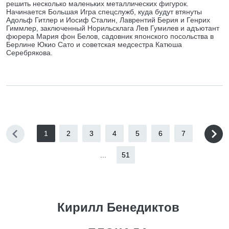
решить несколько маленьких металлических фигурок.
Начинается Большая Игра спецслужб, куда будут втянуты
Адольф Гитлер и Иосиф Сталин, Лаврентий Берия и Генрих
Гиммлер, заключенный Норильсклага Лев Гумилев и адъютант
фюрера Мария фон Белов, садовник японского посольства в
Берлине Юкио Сато и советская медсестра Катюша
Серебрякова.
1
2
3
4
5
6
7
...
51
Кирилл Бенедиктов