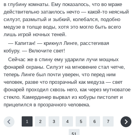
в глубину комнаты. Ему показалось, что во мраке
действительно затаилось нечто — какой-то неясный
силуэт, размытый и зыбкий, колебался, подобно
медузе в толще воды, хотя это могло быть всего
лишь игрой ночных теней.
— Капитан! — крикнул Линге, расстегивая
кобуру. — Включите свет!
Сейчас же в спину ему ударили лучи мощных
фонарей охраны. Силуэт на мгновение стал четче,
теперь Линге был почти уверен, что перед ним
человек, разве что прозрачный как медуза — свет
фонарей проходил сквозь него, как через мутноватое
стекло. Камердинер вырвал из кобуры пистолет и
прицелился в прозрачного человека.
1
2
3
4
5
6
7
...
51