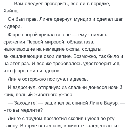
— Вам следует проверить, все ли в порядке,
Хайнц.
Он был прав. Линге одернул мундир и сделал шаг
к двери.
Фюрер порой кричал во сне — ему снились
сражения Первой мировой, облака газа,
наползающие на немецкие окопы, солдаты,
выкашливающие свои легкие. Возможно, так было и
на этот раз. И все же требовалось удостовериться,
что фюрер жив и здоров.
Линге осторожно постучал в дверь.
И вздрогнул, отпрянув: из спальни донесся новый
крик, полный животного ужаса.
— Заходите! — зашипел за спиной Линге Бауэр. —
Что вы медлите?
Линге с трудом проглотил скопившуюся во рту
слюну. В горле встал ком, в животе заледенело: из