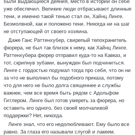
были выдающиеся деяния, место в истории он себе
уже обеспечил. Великие люди отбрасывают длинные
тени, и именно такой тенью стал он, Хайнц Линге.
Безмолвной, как и положено тени. Никогда ни на шаг
не отступающей от своего хозяина.
Даже Ганс Раттенхубер, свирепый телохранитель
фюрера, не был так близок к нему, как Хайнц Линге.
Раттенхубера фюрер отправил куда-то на Кавказ, и
тот, скрипнув зубами, вынужден был подчиниться.
Линге с гордостью подумал тогда про себя, что он ни
за что не выполнил бы подобного приказа, потому
что для него не было долга священнее и службы
важнее, чем все время быть рядом с Адольфом
Гитлером. Линге был готов умереть за фюрера, но
оставить его одного, без своей молчаливой
поддержки? Нет, никогда.
Линге знал, что его недолюбливают. Ему было все
равно. За глаза его называли слугой и лакеем.