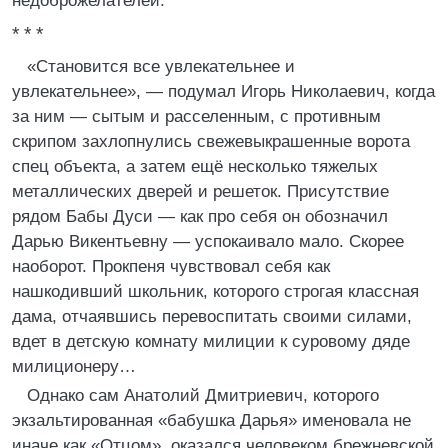
недоброжелателей.
* * *
«Становится все увлекательнее и
увлекательнее», — подумал Игорь Николаевич, когда
за ним — сытым и расселенным, с противным
скрипом захлопнулись свежевыкрашенные ворота
спец объекта, а затем ещё несколько тяжелых
металлических дверей и решеток. Присутствие
рядом Бабы Дуси — как про себя он обозначил
Дарью Викентьевну — успокаивало мало. Скорее
наоборот. Прокпеня чувствовал себя как
нашкодивший школьник, которого строгая классная
дама, отчаявшись перевоспитать своими силами,
вдет в детскую комнату милиции к суровому дяде
милиционеру…
Однако сам Анатолий Дмитриевич, которого
экзальтированная «бабушка Дарья» именовала не
иначе как «Отцом», оказался человеком брежневской