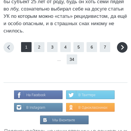
бы субъект 25 лет от роду, будь он хоть семи пядей
во лбу, сознательно выбирал себе на досуге статьи
УК по которым можно «стать» рецидивистом, да ещё
и особо опасным, и в страшных снах никому не
снилось.
1
2
3
4
5
6
7
...
34
На Facebook
В Твиттере
В Instagram
В Одноклассниках
Мы Вконтакте