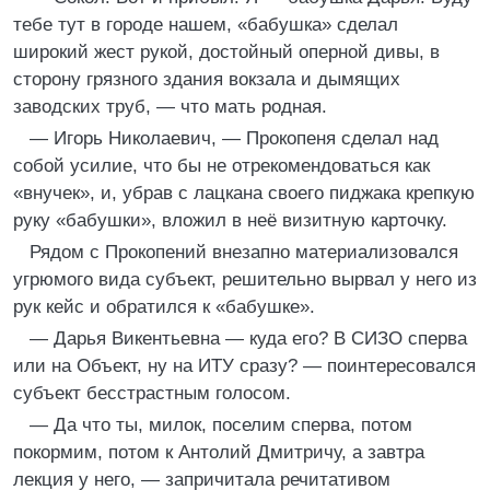
тебе тут в городе нашем, «бабушка» сделал
широкий жест рукой, достойный оперной дивы, в
сторону грязного здания вокзала и дымящих
заводских труб, — что мать родная.
— Игорь Николаевич, — Прокопеня сделал над
собой усилие, что бы не отрекомендоваться как
«внучек», и, убрав с лацкана своего пиджака крепкую
руку «бабушки», вложил в неё визитную карточку.
Рядом с Прокопений внезапно материализовался
угрюмого вида субъект, решительно вырвал у него из
рук кейс и обратился к «бабушке».
— Дарья Викентьевна — куда его? В СИЗО сперва
или на Объект, ну на ИТУ сразу? — поинтересовался
субъект бесстрастным голосом.
— Да что ты, милок, поселим сперва, потом
покормим, потом к Антолий Дмитричу, а завтра
лекция у него, — запричитала речитативом