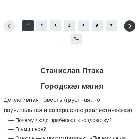
1
2
3
4
5
6
7
...
34
Станислав Птаха
Городская магия
Детективная повесть (грустная, но
поучительная и совершенно реалистическая)
— Почему люди прибегают к колдовству?
— Глумишься?
— Отнюдь — я просто цитирую: «Почему люди