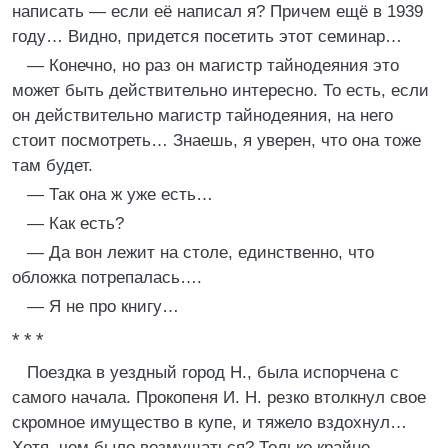
написать — если её написал я? Причем ещё в 1939
году… Видно, придется посетить этот семинар…
— Конечно, но раз он магистр тайнодеяния это
может быть действительно интересно. То есть, если
он действительно магистр тайнодеяния, на него
стоит посмотреть… Знаешь, я уверен, что она тоже
там будет.
— Так она ж уже есть…
— Как есть?
— Да вон лежит на столе, единственно, что
обложка потрепалась….
— Я не про книгу…
* * *
Поездка в уездный город Н., была испорчена с
самого начала. Прокопеня И. Н. резко втолкнул свое
скромное имущество в купе, и тяжело вздохнул…
Хотя, чем было возмущаться? Только крайне