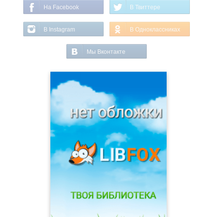
На Facebook
В Твиттере
В Instagram
В Одноклассниках
Мы Вконтакте