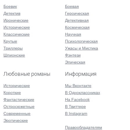
Боевик
Боевая
Детектив
Героическая
Иронические
Детективная
Исторические
Космическая
Классические
Научная
Крутые
Психологическая
Триллеры
Ужасы и Мистика
Шпионские
Фэнтези
Эпическая
Любовные романы
Информация
Исторические
Мы Вконтакте
Короткие
В Одноклассниках
Фантастические
На Facebook
Остросюжетные
В Твиттере
Современные
В Instagram
Эротические
Правообладателям