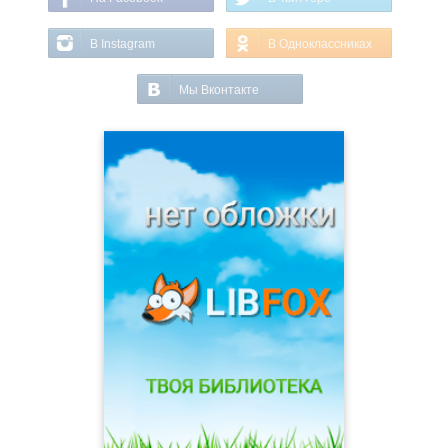
В Instagram
В Одноклассниках
Мы Вконтакте