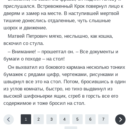
прислушался. Встревоженный Крок повернул лицо к
дверям и замер на месте. В наступившей мертвой
тишине донеслись отдаленные, чуть слышные
шорох и движение.
Матвей Петрович мягко, неслышно, как кошка,
вскочил со стула.
– Внимание! – прошептал он. – Все документы и
бумаги о походе – на стол!
Он выхватил из бокового кармана несколько тонких
бумажек с рядами цифр, чертежами, рисунками и
швырнул все это на стол. Потом, бросившись в один
из углов комнаты, быстро, но тихо выдвинул из
высокой шифоньерки ящик, сгреб в горсть все его
содержимое и тоже бросил на стол.
1
2
3
4
5
6
7