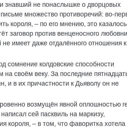
 и знавший не понаслышке о дворцовых
м письме множество противоречий: во-пер
ть короля, – по его мнению, это казалось
ёт заговор против венценосного любовни
 не имеет даже отдалённого отношения к
под сомнение колдовские способности
м на своём веку. За последние пятнадцат
, и в их причастности к Дьяволу он не
ткровенно возмущён явной оплошностью г
 написал сей пасквиль на маркизу,
я короля, – в том, что фаворитка хотела