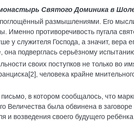
й монастырь Святого Доминика в Шол
, поглощённый размышлениями. Его мысл
ы. Именно противоречивость пугала свят
ше у служителя Господа, а значит, вера е
е, она подверглась серьёзному испытанию
льности своих поступков не только во им
ранциска[2], человека крайне мнительног
 письмо, в котором сообщалось, что марк
го Величества была обвинена в заговоре
ля и возведения своего будущего ребёнка