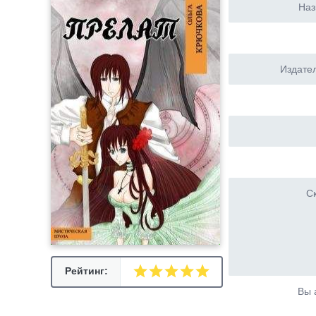
Наз
Издател
Ск
Рейтинг:
Вы 