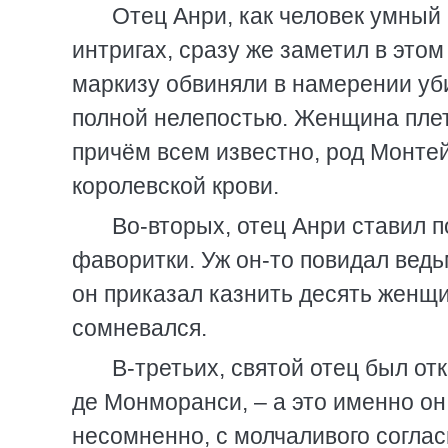
Отец Анри, как человек умный
интригах, сразу же заметил в это
маркизу обвиняли в намерении уби
полной нелепостью. Женщина плет
причём всем известно, род Монтей
королевской крови.
Во-вторых, отец Анри ставил 
фаворитки. Уж он-то повидал ведь
он приказал казнить десять женщин
сомневался.
В-третьих, святой отец был о
де Монморанси, – а это именно он
несомненно, с молчаливого согласи