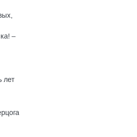
вых,
ка! –
ь лет
ерцога