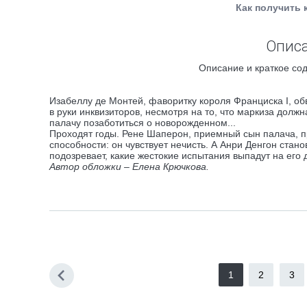
Как получить 
Описа
Описание и краткое сод
Изабеллу де Монтей, фаворитку короля Франциска I, об
в руки инквизиторов, несмотря на то, что маркиза долж
палачу позаботиться о новорожденном...
Проходят годы. Рене Шаперон, приемный сын палача, п
способности: он чувствует нечисть. А Анри Денгон ста
подозревает, какие жестокие испытания выпадут на его 
Автор обложки – Елена Крючкова.
1
2
3