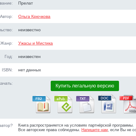
вание:
Прелат
Автор:
Ольга Крючкова
ьство:
неизвестно
Жанр:
Ужасы и Мистика
Год:
неизвестен
ISBN:
нет данных
ачать:
Купить легальную версию
автор?
Книга распространяется на условиях партнёрской программы.
Все авторские права соблюдены.
Напишите нам
, если Вы не с