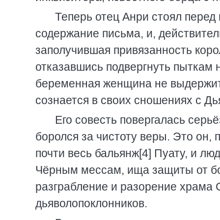
Теперь отец Анри стоял перед 
содержание письма, и, действител
заполучившая привязанность корол
отказавшись подвергнуть пыткам 
беременная женщина не выдержит
сознается в своих сношениях с Дь
Его совесть повергалась серь
боролся за чистоту веры. Это он, 
почти весь бальянж[4] Пуату, и лю
Чёрным мессам, ища защиты от бо
разграбление и разорение храма 
дьяволопоклонников.