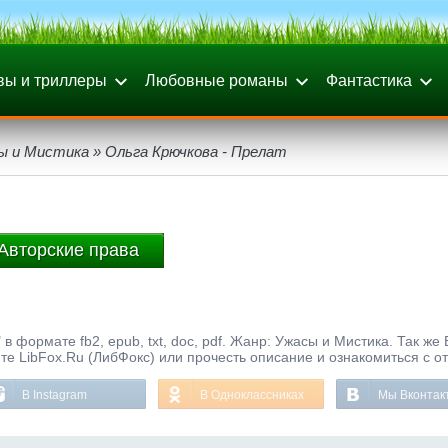
вы и триллеры
Любовные романы
Фантастика
ы и Мистика
» Ольга Крючкова - Прелат
Авторские права
в формате fb2, epub, txt, doc, pdf. Жанр: Ужасы и Мистика. Так же
те LibFox.Ru (ЛибФокс) или прочесть описание и ознакомиться с о
В Instagram
В Одноклассниках
Мы Вконтак