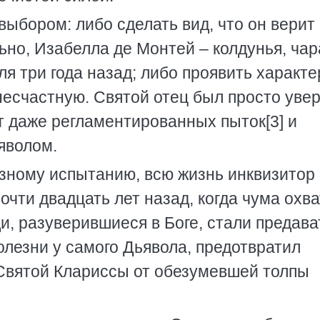
выбором: либо сделать вид, что он верит 
ьно, Изабелла де Монтей – колдунья, ча
я три года назад; либо проявить характе
несчастную. Святой отец был просто увер
 даже регламентированных пыток[3] и
яволом.
ёзному испытанию, всю жизнь инквизитор
почти двадцать лет назад, когда чума охв
ди, разуверившиеся в Боге, стали предава
лезни у самого Дьявола, предотвратил
Святой Клариссы от обезумевшей толпы