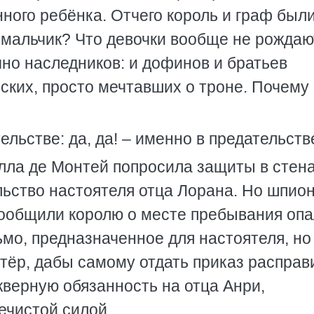
нного ребёнка. Отчего король и граф был
 мальчик? Что девочки вообще не рождаю
чно наследников: и дофинов и братьев
ских, просто мечтавших о троне. Почему
ельстве: да, да! – именно в предательств
лла де Монтей попросила защиты в стен
льство настоятеля отца Лорана. Но шпио
 сообщили королю о месте пребывания оп
ьмо, предназначенное для настоятеля, но
тёр, дабы самому отдать приказ расправ
кверную обязанность на отца Анри,
ечистой силой.