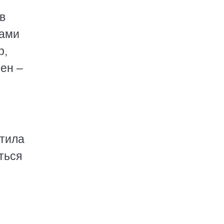
в
рами
р,
ен –
атила
ться