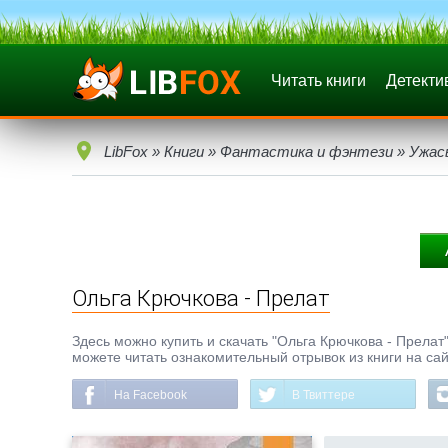
Читать книги
Детекти
LibFox
»
Книги
»
Фантастика и фэнтези
»
Ужас
Ольга Крючкова - Прелат
Здесь можно купить и скачать "Ольга Крючкова - Прелат" 
можете читать ознакомительный отрывок из книги на сай
На Facebook
В Твиттере