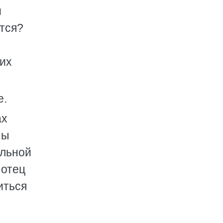
и
тся?
 их
е.
ах
ны
альной
 отец
иться