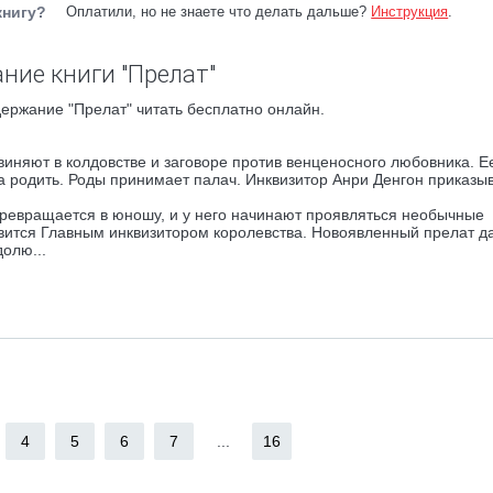
книгу?
Оплатили, но не знаете что делать дальше?
Инструкция
.
ние книги "Прелат"
ержание "Прелат" читать бесплатно онлайн.
виняют в колдовстве и заговоре против венценосного любовника. Е
на родить. Роды принимает палач. Инквизитор Анри Денгон приказы
ревращается в юношу, и у него начинают проявляться необычные
новится Главным инквизитором королевства. Новоявленный прелат д
долю...
4
5
6
7
...
16