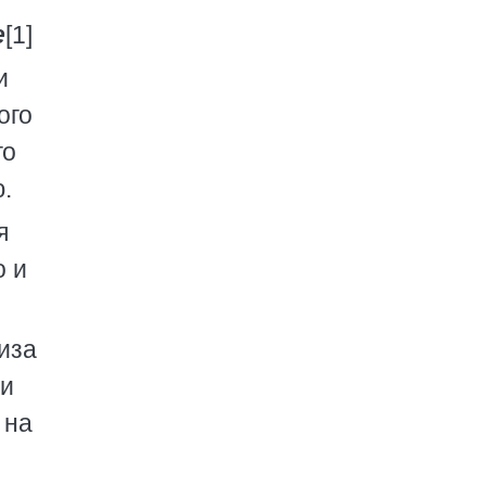
е
[1]
и
ого
го
.
я
о и
иза
 и
 на