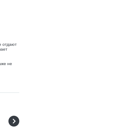
е отдают
вает
аже не