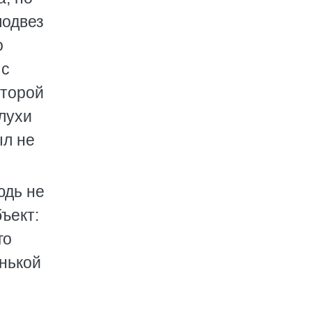
подвез
о
 с
оторой
лухи
ыл не
юдь не
ъект:
го
енькой