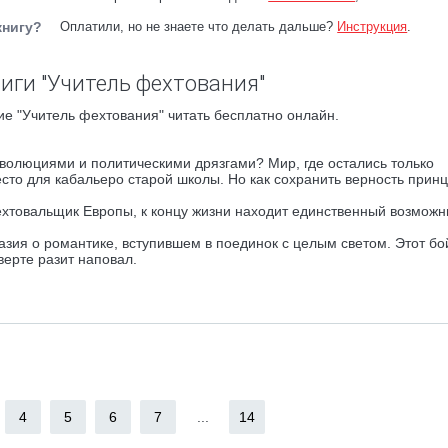
книгу?
Оплатили, но не знаете что делать дальше?
Инструкция
.
иги "Учитель фехтования"
е "Учитель фехтования" читать бесплатно онлайн.
еволюциями и политическими дрязгами? Мир, где остались только
есто для кабальеро старой школы. Но как сохранить верность прин
хтовальщик Европы, к концу жизни находит единственный возможн
зия о романтике, вступившем в поединок с целым светом. Этот бо
ерте разит наповал.
4
5
6
7
...
14