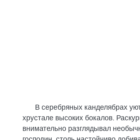
В серебряных канделябрах уютн
хрустале высоких бокалов. Раскур
внимательно разглядывал необычн
господин, столь настойчиво добив