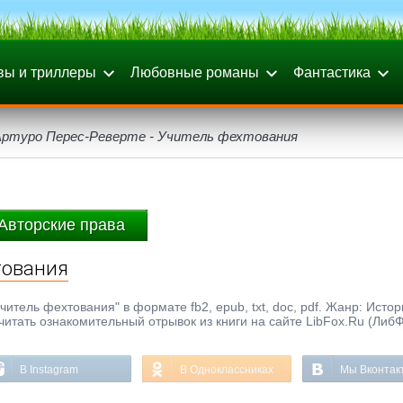
вы и триллеры
Любовные романы
Фантастика
Артуро Перес-Реверте - Учитель фехтования
Авторские права
тования
читель фехтования" в формате fb2, epub, txt, doc, pdf. Жанр: Исто
 читать ознакомительный отрывок из книги на сайте LibFox.Ru (Либ
В Instagram
В Одноклассниках
Мы Вконтак