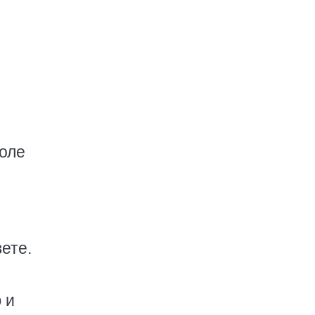
оле
ете.
 и