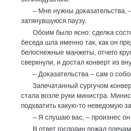
– Мне нужны доказательства, 
затянувшуюся паузу.
Обоим было ясно: сделка состо
беседа шла именно так, как он пр
белоснежные манжеты, отчего кр
сверкнули, и достал конверт из в
– Доказательства – сам о собой
Запечатанный сургучом конвер
стала возле руки министра. Минис
подхватить какую-то неведомую за
– Я слушаю вас, – произнес он
В ответ господин пожал плеча