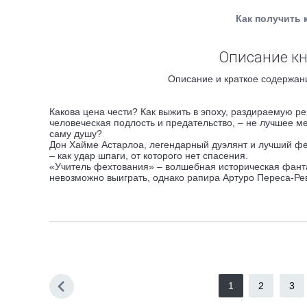
Как получить 
Описание кн
Описание и краткое содержани
Какова цена чести? Как выжить в эпоху, раздираемую р
человеческая подлость и предательство, – не лучшее м
саму душу?
Дон Хайме Астарлоа, легендарный дуэлянт и лучший фе
– как удар шпаги, от которого нет спасения.
«Учитель фехтования» – волшебная историческая фанта
невозможно выиграть, однако рапира Артуро Переса-Рев
1
2
3