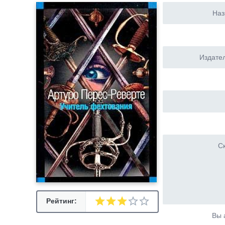
Наз
Издател
Ск
Рейтинг:
Вы 