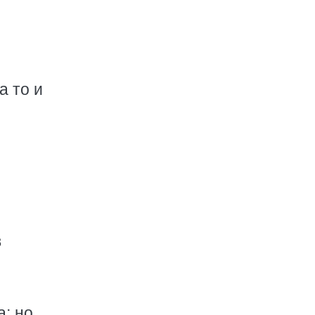
а то и
в
а; но