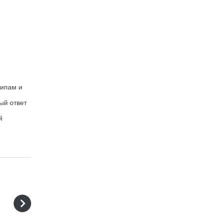
ципам и
ый ответ
й