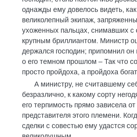
однажды ему довелось видеть, как
великолепный экипаж, запряженный
ухоженных пальцах, снимавших с с
крупным бриллиантом. Министр оц
держался господин; припомнил он
о его темном прошлом – Так что с
просто пройдоха, а пройдоха бога
А министру, не считавшему се
безразлично, к какому сорту него
его терпимость прямо зависела от
представителя этого племени. Ког
сделки с совестью ему удастся со
великодушным.