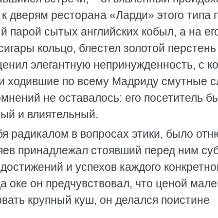
 к дверям ресторана «Ларди» этого типа 
 парой сытых английских кобыл, а на ег
игары кольцо, блестел золотой перстень
енил элегантную непринужденность, с к
 и ходившие по всему Мадриду смутные с
омнений не оставалось: его посетитель б
тый и влиятельный.
бя радикалом в вопросах этики, было отн
дяев принадлежал стоявший перед ним суб
 достижений и успехов каждого конкретно
да оке он предчувствовал, что ценой мал
рвать крупный куш, он делался поистине