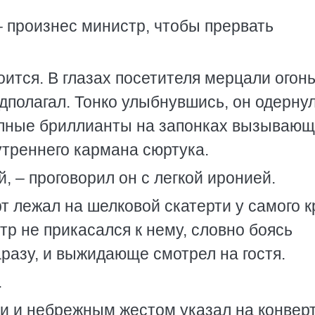
– произнес министр, чтобы прервать
ится. В глазах посетителя мерцали огонь
едполагал. Тонко улыбнувшись, он одерну
упные бриллианты на запонках вызываю
нутреннего кармана сюртука.
, – проговорил он с легкой иронией.
т лежал на шелковой скатерти у самого к
тр не прикасался к нему, словно боясь
разу, и выжидающе смотрел на гостя.
.
ми и небрежным жестом указал на конверт