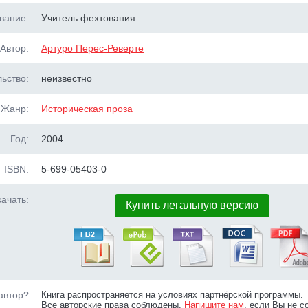
вание:
Учитель фехтования
Автор:
Артуро Перес-Реверте
ьство:
неизвестно
Жанр:
Историческая проза
Год:
2004
ISBN:
5-699-05403-0
ачать:
Купить легальную версию
автор?
Книга распространяется на условиях партнёрской программы.
Все авторские права соблюдены.
Напишите нам
, если Вы не с