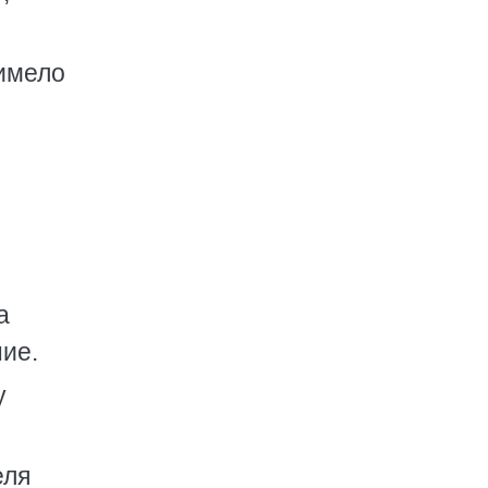
 имело
а
ие.
у
еля