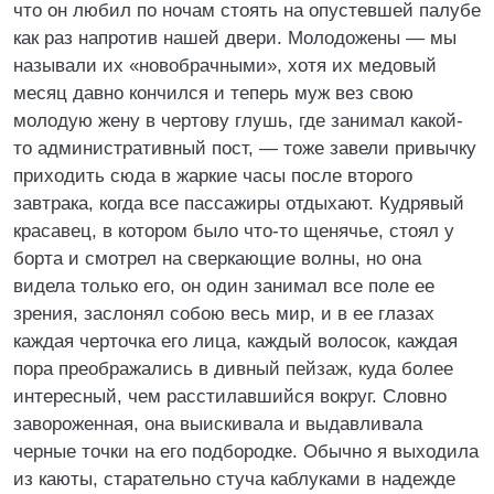
что он любил по ночам стоять на опустевшей палубе
как раз напротив нашей двери. Молодожены — мы
называли их «новобрачными», хотя их медовый
месяц давно кончился и теперь муж вез свою
молодую жену в чертову глушь, где занимал какой-
то административный пост, — тоже завели привычку
приходить сюда в жаркие часы после второго
завтрака, когда все пассажиры отдыхают. Кудрявый
красавец, в котором было что-то щенячье, стоял у
борта и смотрел на сверкающие волны, но она
видела только его, он один занимал все поле ее
зрения, заслонял собою весь мир, и в ее глазах
каждая черточка его лица, каждый волосок, каждая
пора преображались в дивный пейзаж, куда более
интересный, чем расстилавшийся вокруг. Словно
завороженная, она выискивала и выдавливала
черные точки на его подбородке. Обычно я выходила
из каюты, старательно стуча каблуками в надежде