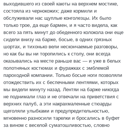
выходившего из своей каюты на верхнем мостике,
состояла из чернокожих; даже кормили и
обслуживали нас щуплые конголезцы. Их было
только трое, да еще бармен, и я часто видела, как
всего за пять минут до обеденного колокола они еще
сидели внизу на барже, босые, в одних грязных
шортах, и тихонько вели нескончаемые разговоры,
но как бы вы ни торопились к столу, они всегда
оказывались на месте раньше вас — и уже в белых
полотняных костюмах и фуражках с эмблемой
пароходной компании. Только босые ноги позволяли
отождествить их с беспечными лентяями, которых
мы видели минуту назад. Лентяи на барже никогда
не поднимали глаз и не отвечали на приветствия с
верхних палуб, а эти накрахмаленные стюарды
щеголяли улыбками и предупредительностью,
мгновенно разносили тарелки и бросались в буфет
за вином с веселой суматошливостью, словно