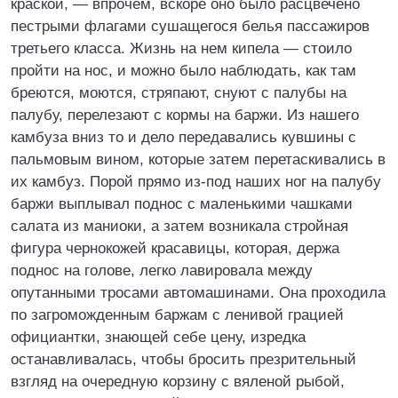
краской, — впрочем, вскоре оно было расцвечено
пестрыми флагами сушащегося белья пассажиров
третьего класса. Жизнь на нем кипела — стоило
пройти на нос, и можно было наблюдать, как там
бреются, моются, стряпают, снуют с палубы на
палубу, перелезают с кормы на баржи. Из нашего
камбуза вниз то и дело передавались кувшины с
пальмовым вином, которые затем перетаскивались в
их камбуз. Порой прямо из-под наших ног на палубу
баржи выплывал поднос с маленькими чашками
салата из маниоки, а затем возникала стройная
фигура чернокожей красавицы, которая, держа
поднос на голове, легко лавировала между
опутанными тросами автомашинами. Она проходила
по загроможденным баржам с ленивой грацией
официантки, знающей себе цену, изредка
останавливалась, чтобы бросить презрительный
взгляд на очередную корзину с вяленой рыбой,