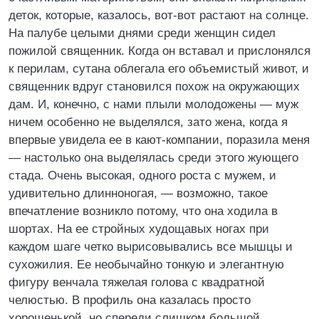
деток, которые, казалось, вот-вот растают на солнце.
На палубе целыми днями среди женщин сидел
пожилой священник. Когда он вставал и прислонялся
к перилам, сутана облегала его объемистый живот, и
священник вдруг становился похож на окружающих
дам. И, конечно, с нами плыли молодожены — муж
ничем особенно не выделялся, зато жена, когда я
впервые увидела ее в кают-компании, поразила меня
— настолько она выделялась среди этого жующего
стада. Очень высокая, одного роста с мужем, и
удивительно длинноногая, — возможно, такое
впечатление возникло потому, что она ходила в
шортах. На ее стройных худощавых ногах при
каждом шаге четко вырисовывались все мышцы и
сухожилия. Ее необычайно тонкую и элегантную
фигуру венчала тяжелая голова с квадратной
челюстью. В профиль она казалась просто
хорошенькой, но спереди слишком большой