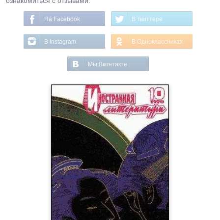
ознакомиться с отзывами.
На Facebook
В Твиттере
В Instagram
В Одноклассниках
Мы Вконтакте