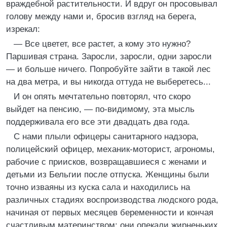
враждебной растительности. И вдруг он просовывал
голову между нами и, бросив взгляд на берега,
изрекал:
— Все цветет, все растет, а кому это нужно?
Паршивая страна. Заросли, заросли, одни заросли
— и больше ничего. Попробуйте зайти в такой лес
на два метра, и вы никогда оттуда не выберетесь...
И он опять мечтательно повторял, что скоро
выйдет на пенсию, — по-видимому, эта мысль
поддерживала его все эти двадцать два года.
С нами плыли офицеры санитарного надзора,
полицейский офицер, механик-моторист, агрономы,
рабочие с приисков, возвращавшиеся с женами и
детьми из Бельгии после отпуска. Женщины были
точно изваяны из куска сала и находились на
различных стадиях воспроизводства людского рода,
начиная от первых месяцев беременности и кончая
счастливым материнством; они опекали жирненьких