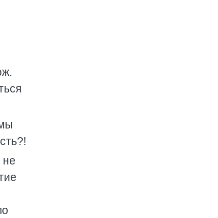
ож.
ться
 мы
сть?!
 не
тие
по