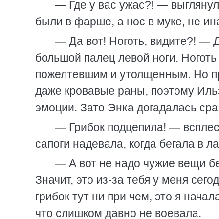
— Где у вас ужас?! — выглянул
были в фарше, а нос в муке, не ин
— Да вот! Ноготь, видите?! —
большой палец левой ноги. Ногот
пожелтевшим и утолщенным. Но п
даже кровавые раны, поэтому Иль
эмоции. Зато Энка догадалась сра
— Грибок подцепила! — всплесн
сапоги надевала, когда бегала в ла
— А вот не надо чужие вещи б
Значит, это из-за тебя у меня сег
грибок тут ни при чем, это я нача
что слишком давно не воевала.