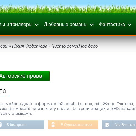
вы и триллеры
Любовные романы
Фантастика
ези
» Юлия Федотова - Чисто семейное дело
Авторские права
ло
емейное дело" в формате fb2, epub, txt, doc, pdf. Жанр: Фэнтези,
к же Вы можете читать книгу онлайн без регистрации и SMS на сайт
ься с отзывами.
В Instagram
В Одноклассниках
Мы Вконтак