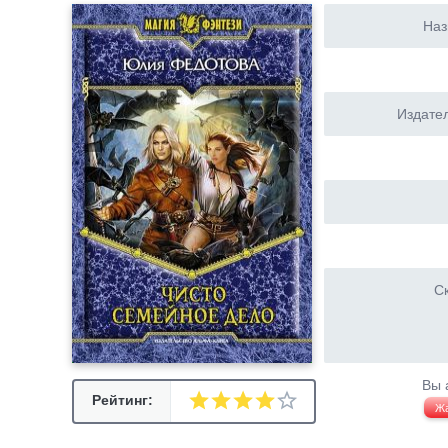
Наз
Издател
Ск
Вы 
Рейтинг:
Ж