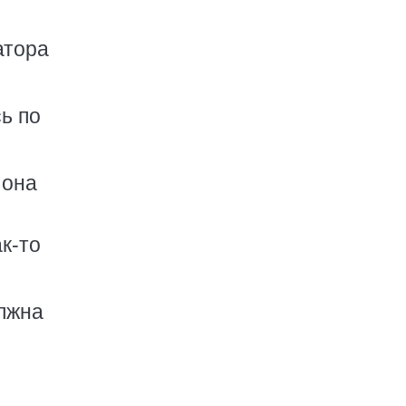
атора
ь по
 она
к-то
лжна