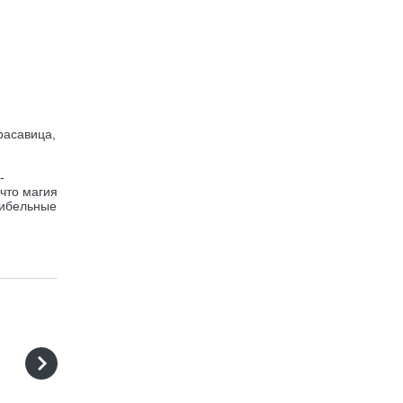
расавица,
-
 что магия
гибельные