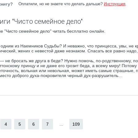
книгу?
Оплатили, но не знаете что делать дальше?
Инструкция
.
иги "Чисто семейное дело"
е "Чисто семейное дело" читать бесплатно онлайн.
 одним из Наемников Судьбы? И неважно, что принцесса, увы, не к
ический, жених с невестой даже незнаком. Спасать все равно надо,
 не бросать же друга в беде? Нужно помочь, по-родственному, по
ттонскому принцу и не даме его грозит беда, а всему миру! Потому
еточность, вольная или невольная, может иметь самые страшные, 
 вместо доброго духа-покровителя черный дух-разрушитель…
4
5
6
7
...
109