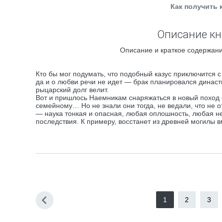
Как получить 
Описание кн
Описание и краткое содержани
Кто бы мог подумать, что подобный казус приключится с
да и о любви речи не идет — брак планировался династ
рыцарский долг велит.
Вот и пришлось Наемникам снаряжаться в новый поход —
семейному… Но не знали они тогда, не ведали, что не о
— наука тонкая и опасная, любая оплошность, любая н
последствия. К примеру, восстанет из древней могилы
1
2
3