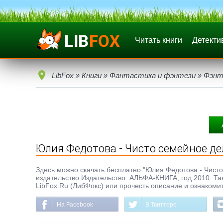
Читать книги
Детекти
LibFox
»
Книги
»
Фантастика и фэнтези
»
Фэнт
Юлия Федотова - Чисто семейное де
Здесь можно скачать бесплатно "Юлия Федотова - Чисто с
издательство Издательство: АЛЬФА-КНИГА, год 2010. Та
LibFox.Ru (ЛибФокс) или прочесть описание и ознакомит
На Facebook
В Твиттере