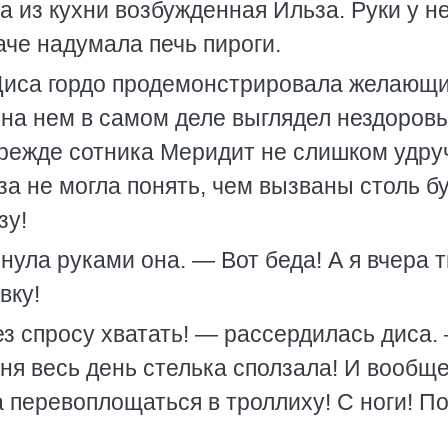
а из кухни возбужденная Ильза. Руки у н
аче надумала печь пироги.
 Диса гордо продемонстрировала желающ
ь на нем в самом деле выглядел нездоро
режде сотника Меридит не слишком удру
за не могла понять, чем вызваны столь б
зу!
ула руками она. — Вот беда! А я вчера 
вку!
ез спросу хватать! — рассердилась диса.
одня весь день стелька сползала! И вообще
ла перевоплощаться в троллиху! С ноги! П