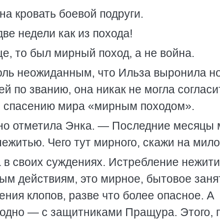
 на кровать боевой подруги.
две недели как из похода!
ще, то был мирный поход, а не война.
оль неожиданным, что Ильза выронила н
й по званию, она никак не могла согласи
о спасению мира «мирным походом».
но отметила Энка. — Последние месяцы
нежитью. Чего тут мирного, скажи на мило
в своих суждениях. Истребление нежити
ным действиям, это мирное, бытовое заня
ения клопов, разве что более опасное. А
одно — с защитниками Пращура. Этого, 