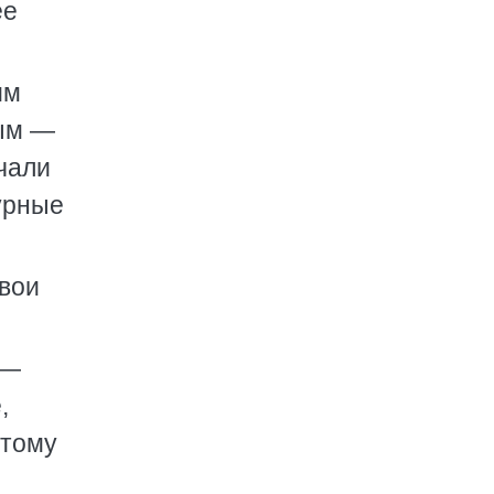
ее
им
вым —
чали
урные
твои
 —
,
отому