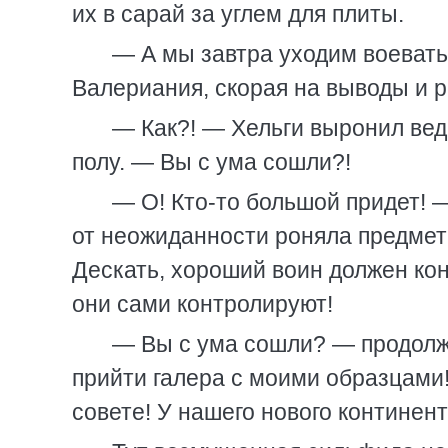
их в сарай за углем для плиты.
— А мы завтра уходим воевать
Валериания, скорая на выводы и 
— Как?! — Хельги выронил ведр
полу. — Вы с ума сошли?!
— О! Кто-то большой придет! 
от неожиданности роняла предметы
Дескать, хороший воин должен кон
они сами контролируют!
— Вы с ума сошли? — продолж
прийти галера с моими образцами!
совете! У нашего нового контине