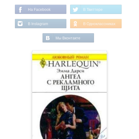
На Facebook
В Твиттере
В Instagram
В Одноклассниках
Мы Вконтакте