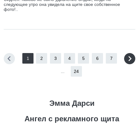
следующее утро она увидела на щите свое собственное
фото!..
1
2
3
4
5
6
7
...
24
Эмма Дарси
Ангел с рекламного щита