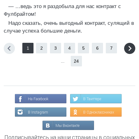
— …ведь это я раздобыла для нас контракт с
Фулбрайтом!
Надо сказать, очень выгодный контракт, сулящий в
случае успеха большие деньги.
1
2
3
4
5
6
7
...
24
На Facebook
В Твиттере
В Instagram
В Одноклассниках
Мы Вконтакте
Подписывайтесь на наши страницы в социальных