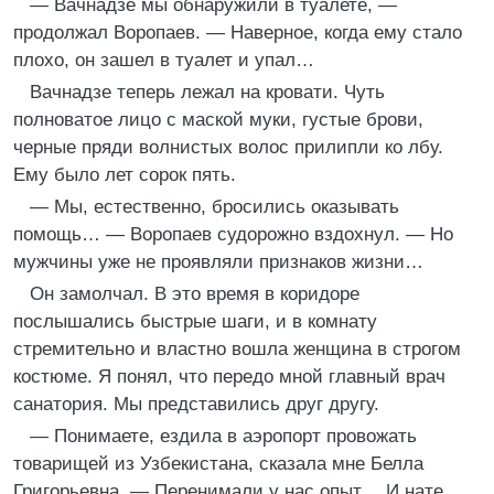
— Вачнадзе мы обнаружили в туалете, —
продолжал Воропаев. — Наверное, когда ему стало
плохо, он зашел в туалет и упал…
Вачнадзе теперь лежал на кровати. Чуть
полноватое лицо с маской муки, густые брови,
черные пряди волнистых волос прилипли ко лбу.
Ему было лет сорок пять.
— Мы, естественно, бросились оказывать
помощь… — Воропаев судорожно вздохнул. — Но
мужчины уже не проявляли признаков жизни…
Он замолчал. В это время в коридоре
послышались быстрые шаги, и в комнату
стремительно и властно вошла женщина в строгом
костюме. Я понял, что передо мной главный врач
санатория. Мы представились друг другу.
— Понимаете, ездила в аэропорт провожать
товарищей из Узбекистана, сказала мне Белла
Григорьевна. — Перенимали у нас опыт… И нате