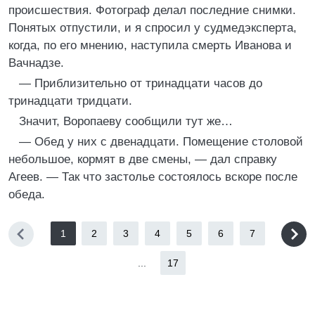
происшествия. Фотограф делал последние снимки.
Понятых отпустили, и я спросил у судмедэксперта,
когда, по его мнению, наступила смерть Иванова и
Вачнадзе.
— Приблизительно от тринадцати часов до
тринадцати тридцати.
Значит, Воропаеву сообщили тут же…
— Обед у них с двенадцати. Помещение столовой
небольшое, кормят в две смены, — дал справку
Агеев. — Так что застолье состоялось вскоре после
обеда.
1
2
3
4
5
6
7
...
17