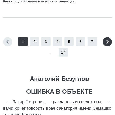
Книга опубликована в авторской редакции.
1
2
3
4
5
6
7
...
17
Анатолий Безуглов
ОШИБКА В ОБЪЕКТЕ
— Захар Петрович, — раздалось из селектора, — с
вами хочет говорить врач санатория имени Семашко
товарищ Воропаев.