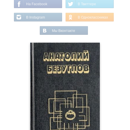
На Facebook
В Твиттере
В Instagram
В Одноклассниках
Мы Вконтакте