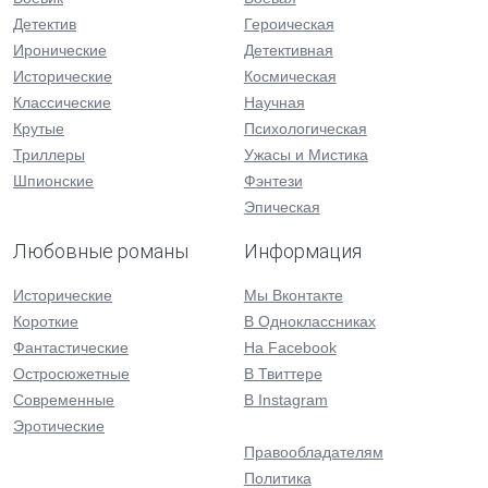
Детектив
Героическая
Иронические
Детективная
Исторические
Космическая
Классические
Научная
Крутые
Психологическая
Триллеры
Ужасы и Мистика
Шпионские
Фэнтези
Эпическая
Любовные романы
Информация
Исторические
Мы Вконтакте
Короткие
В Одноклассниках
Фантастические
На Facebook
Остросюжетные
В Твиттере
Современные
В Instagram
Эротические
Правообладателям
Политика