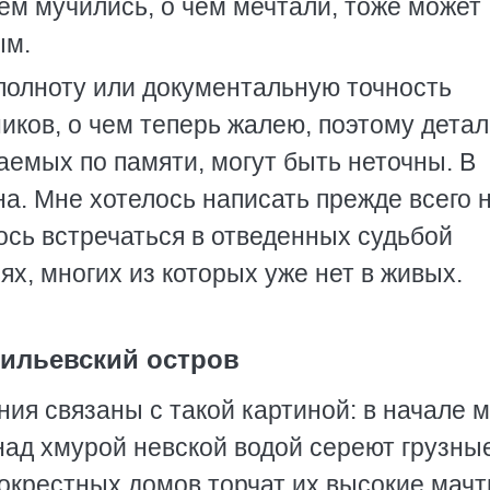
чем мучились, о чем мечтали, тоже может
ым.
 полноту или документальную точность
ников, о чем теперь жалею, поэтому дета
аемых по памяти, могут быть неточны. В
а. Мне хотелось написать прежде всего н
лось встречаться в отведенных судьбой
ях, многих из которых уже нет в живых.
ильевский остров
я связаны с такой картиной: в начале 
над хмурой невской водой сереют грузны
окрестных домов торчат их высокие мачт