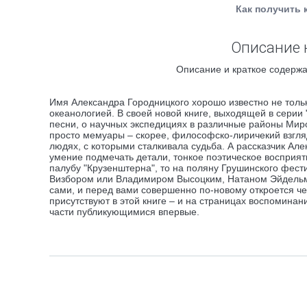
Как получить 
Описание к
Описание и краткое содержа
Имя Александра Городницкого хорошо известно не тольк
океанологией. В своей новой книге, выходящей в серии "
песни, о научных экспедициях в различные районы Миров
просто мемуары – скорее, философско-лиричекий взгляд
людях, с которыми сталкивала судьба. А рассказчик Ал
умение подмечать детали, тонкое поэтическое восприят
палубу "Крузенштерна", то на поляну Грушинского фест
Визбором или Владимиром Высоцким, Натаном Эйдельма
сами, и перед вами совершенно по-новому откроется че
присутствуют в этой книге – и на страницах воспомина
части публикующимися впервые.