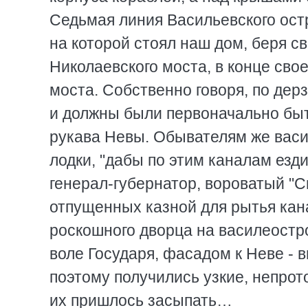
Седьмая линия Васильевского ост
на которой стоял наш дом, беря с
Николаевского моста, в конце сво
моста. Собственно говоря, по де
и должны были первоначально быт
рукава Невы. Обывателям же васи
лодки, "дабы по этим каналам езд
генерал-губернатор, вороватый "С
отпущенных казной для рытья кана
роскошного дворца на василеостро
воле Государя, фасадом к Неве - 
поэтому получились узкие, непрот
их пришлось засыпать…