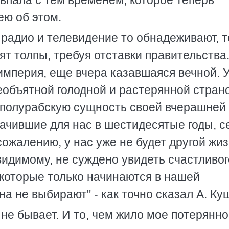
впала с тем временем, которое теперь
ею об этом.
, радио и телевидение то обнадеживают, т
ят толпы, требуя отставки правительства
империя, еще вчера казавшаяся вечной. 
еобъятной голодной и растерянной стран
 полурабскую сущность своей вчерашней
начившие для нас в шестидесятые годы, с
сожалению, у нас уже не будет другой жиз
идимому, не суждено увидеть счастливог
 которые только начинаются в нашей
а не выбирают" - как точно сказал А. Ку
не бывает. И то, чем жило мое потерянн