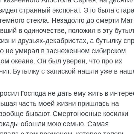
 казненного Апостола Сергея, на десяти
видел странный экспонат. Это была стар
темного стекла. Незадолго до смерти Ма
ший в одиночестве, положил в эту бутыл
жизни друзьях-декабристах, а бутылку сп
дто не умирал в заснеженном сибирском
ом океане. Он был уверен, что про их
нит. Бутылку с запиской нашли уже в на
росил Господа не дать ему жить в интер
ольшая часть моей жизни пришлась на
е вообще бывают. Смертоносные косилки
локады обошли мою семью. Самая