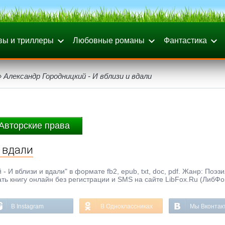
вы и триллеры
Любовные романы
Фантастика
 Александр Городницкий - И вблизи и вдали
Авторские права
 вдали
 И вблизи и вдали" в формате fb2, epub, txt, doc, pdf. Жанр: Поэзи
ать книгу онлайн без регистрации и SMS на сайте LibFox.Ru (ЛибФо
В Instagram
В Одноклассниках
Мы Вконтак