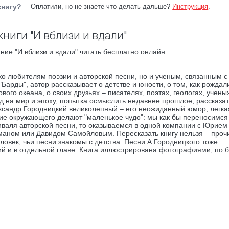
книгу?
Оплатили, но не знаете что делать дальше?
Инструкция
.
ниги "И вблизи и вдали"
ние "И вблизи и вдали" читать бесплатно онлайн.
о любителям поэзии и авторской песни, но и ученым, связанным с
Барды", автор рассказывает о детстве и юности, о том, как рождал
ого океана, о своих друзьях – писателях, поэтах, геологах, ученых
 на мир и эпоху, попытка осмыслить недавнее прошлое, рассказат
ександр Городницкий великолепный – его неожиданный юмор, легка
ие окружающего делают "маленькое чудо": мы как бы переносимся 
иваля авторской песни, то оказываемся в одной компании с Юрием
ном или Давидом Самойловым. Пересказать книгу нельзя – проч
ловек, чьи песни знакомы с детства. Песни А.Городницкого тоже
ний и в отдельной главе. Книга иллюстрирована фотографиями, по 