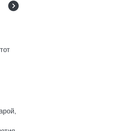
тот
арой,