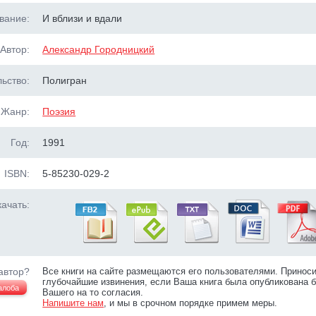
вание:
И вблизи и вдали
Автор:
Александр Городницкий
ьство:
Полигран
Жанр:
Поэзия
Год:
1991
ISBN:
5-85230-029-2
ачать:
автор?
Все книги на сайте размещаются его пользователями. Принос
глубочайшие извинения, если Ваша книга была опубликована б
алоба
Вашего на то согласия.
Напишите нам
, и мы в срочном порядке примем меры.