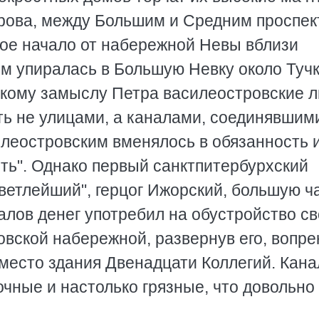
рова, между Большим и Средним проспек
вое начало от набережной Невы вблизи
ем упиралась в Большую Невку около Туч
рзкому замыслу Петра василеостровские 
ь не улицами, а каналами, соединявшим
леостровским вменялось в обязанность 
ить". Однако первый санктпитербурхский
ветлейший", герцог Ижорский, большую ч
лов денег употребил на обустройство св
вской набережной, развернув его, вопре
вместо здания Двенадцати Коллегий. Кан
очные и настолько грязные, что довольно