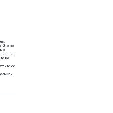
ись
. Это не
ь о
я ирония,
то на
итайте ее
большей