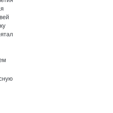
летия
ая
твей
ку
рятал
шем
есную