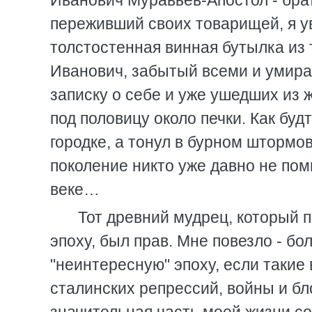
Иванович Муравьев-Апостол - брат
переживший своих товарищей, я у
толстостенная винная бутылка из 
Иванович, забытый всеми и умирав
записку о себе и уже ушедших из 
под половицу около печки. Как бу
городке, а тонул в бурном штормов
поколение никто уже давно не пом
веке…
Тот древний мудрец, который п
эпоху, был прав. Мне повезло - б
"неинтересную" эпоху, если таки
сталинских репрессий, войны и б