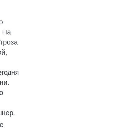
о
. На
Угроза
ой,
егодня
ни.
о
шнер.
ое