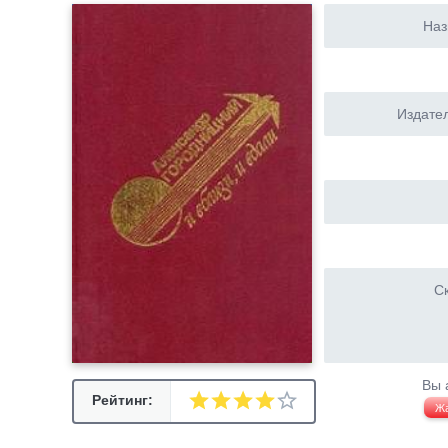
Наз
Издател
Ск
Вы 
Рейтинг:
Ж