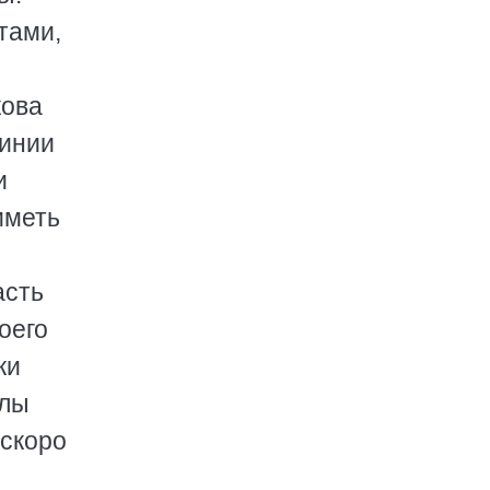
тами,
кова
линии
и
иметь
асть
оего
ки
алы
 скоро