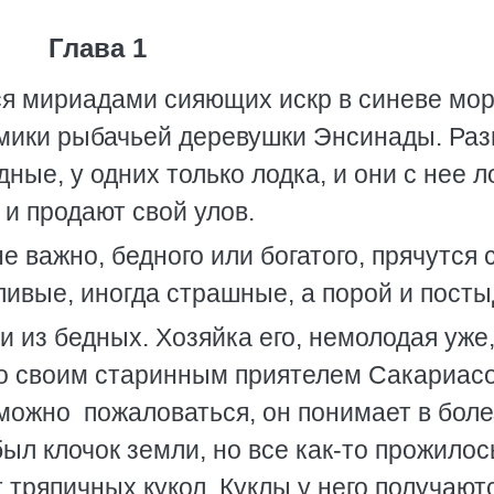
Глава 1
ся мириадами сияющих искр в синеве мор
омики рыбачьей деревушки Энсинады. Ра
дные, у одних только лодка, и они с нее л
 и продают свой улов.
е важно, бедного или богатого, прячутся 
тливые, иногда страшные, а порой и пост
из бедных. Хозяйка его, немолодая уже
со своим старинным приятелем Сакариас
можно пожаловаться, он понимает в боле
был клочок земли, но все как-то прожилос
 тряпичных кукол. Куклы у него получают