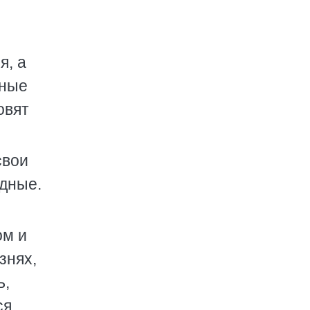
я, а
зные
овят
свои
ыдные.
,
ом и
знях,
ь,
ся