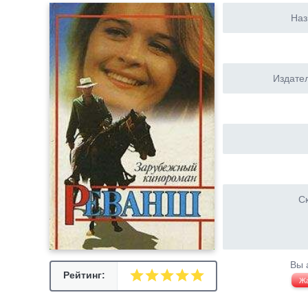
Наз
Издател
Ск
Вы 
Рейтинг:
Ж