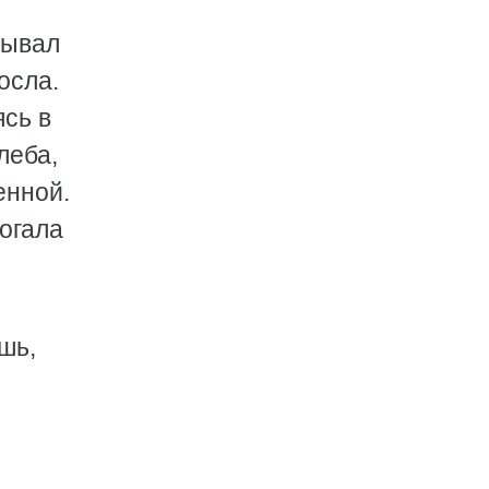
зывал
осла.
ясь в
леба,
енной.
огала
шь,