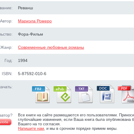
вание:
Реванш
Автор:
Мариэла Ромеро
ьство:
Фора-Фильм
Жанр:
Современные любовные романы
Год:
1994
ISBN:
5-87592-010-6
ачать:
автор?
Все книги на сайте размещаются его пользователями. Принос
глубочайшие извинения, если Ваша книга была опубликована б
алоба
Вашего на то согласия.
Напишите нам
, и мы в срочном порядке примем меры.