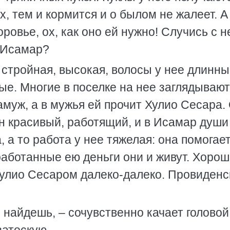
х, тем и кормится и о былом не жалеет. А
овье, ох, как оно ей нужно! Случись с н
с Исамар?
стройная, высокая, волосы у нее длинн
ые. Многие в поселке на нее заглядывают
муж, а в мужья ей прочит Хулио Сесара.
н красивый, работящий, и в Исамар души
, а то работа у нее тяжелая: она помогае
работанные ею деньги они и живут. Хоро
улио Сесаром далеко-далеко. Провиденс
е найдешь, – сочувственно качает головой