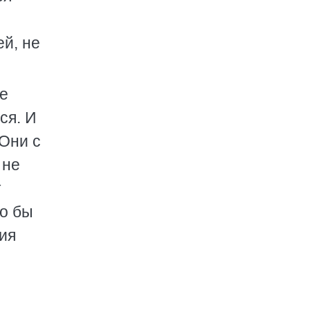
ей, не
ые
ся. И
 Они с
 не
т
шо бы
ия