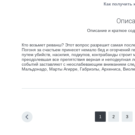
Как получить 
Описа
Описание и краткое сод
Кто возьмет реванш? Этот вопрос разрешит самая посл
Погоня за счастьем принесет немало бед и огорчений
путем убийств, насилия, подкупов, контрабанды строи
преодолевшая все препятствия верная и неподкупная 
событий заставляют с неослабевающим вниманием след
Мальдонадо, Марты Агирре, Габриэлы, Архениса, Виол
1
2
3