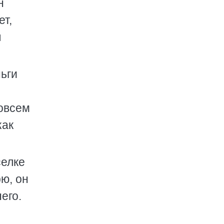
н
ет,
ы
ньги
совсем
как
селке
ю, он
его.