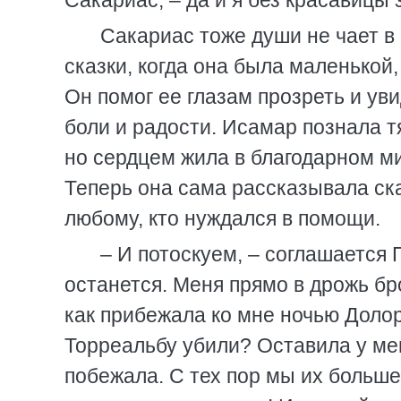
Сакариас, – да и я без красавицы 
Сакариас тоже души не чает в
сказки, когда она была маленькой,
Он помог ее глазам прозреть и ув
боли и радости. Исамар познала т
но сердцем жила в благодарном ми
Теперь она сама рассказывала ск
любому, кто нуждался в помощи.
– И потоскуем, – соглашается 
останется. Меня прямо в дрожь бр
как прибежала ко мне ночью Долор
Торреальбу убили? Оставила у мен
побежала. С тех пор мы их больше