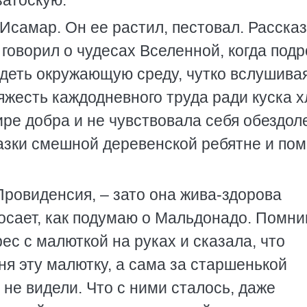
затоскую.
 Исамар. Он ее растил, пестовал. Расска
 говорил о чудесах Вселенной, когда подр
идеть окружающую среду, чутко вслушива
яжесть каждодневного труда ради куска х
ре добра и не чувствовала себя обездол
азки смешной деревенской ребятне и пом
Провиденсия, – зато она жива-здорова
осает, как подумаю о Мальдонадо. Помни
ес с малюткой на руках и сказала, что
я эту малютку, а сама за старшенькой
 не видели. Что с ними сталось, даже