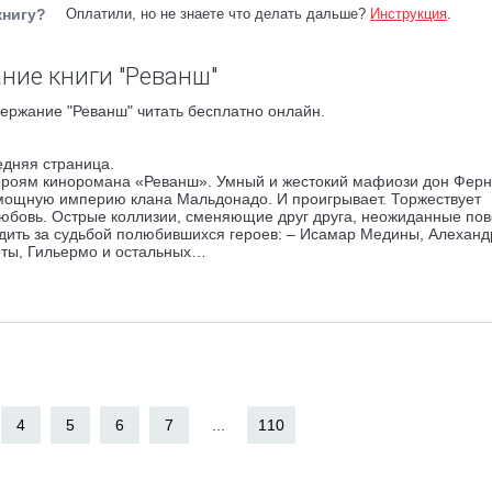
книгу?
Оплатили, но не знаете что делать дальше?
Инструкция
.
ние книги "Реванш"
ержание "Реванш" читать бесплатно онлайн.
едняя страница.
 героям киноромана «Реванш». Умный и жестокий мафиози дон Фер
т мощную империю клана Мальдонадо. И проигрывает. Торжествует
любовь. Острые коллизии, сменяющие друг друга, неожиданные по
ить за судьбой полюбившихся героев: – Исамар Медины, Алеханд
еты, Гильермо и остальных…
4
5
6
7
...
110