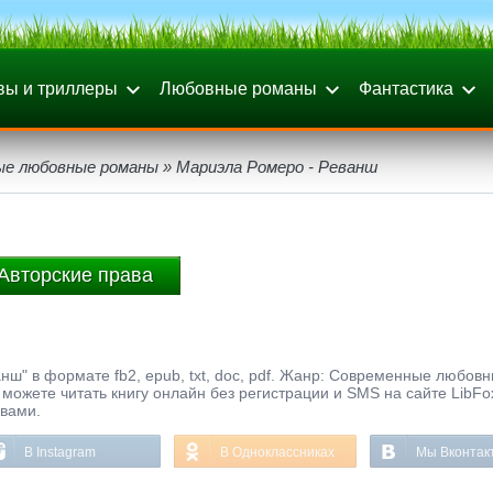
вы и триллеры
Любовные романы
Фантастика
ые любовные романы
» Мариэла Ромеро - Реванш
Авторские права
нш" в формате fb2, epub, txt, doc, pdf. Жанр: Современные любов
можете читать книгу онлайн без регистрации и SMS на сайте LibFo
ывами.
В Instagram
В Одноклассниках
Мы Вконтак