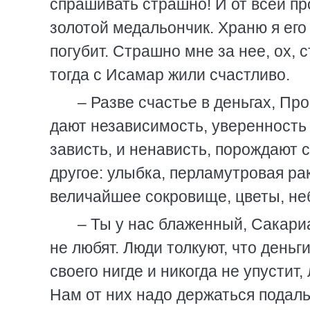
спрашивать страшно! И от всей пр
золотой медальончик. Храню я его 
погубит. Страшно мне за нее, ох, 
тогда с Исамар жили счастливо.
– Разве счастье в деньгах, Пр
дают независимость, уверенность 
зависть, и ненависть, порождают с
другое: улыбка, перламутровая рак
величайшее сокровище, цветы, неб
– Ты у нас блаженный, Сакариа
не любят. Люди толкуют, что день
своего нигде и никогда не упустит,
Нам от них надо держаться подал