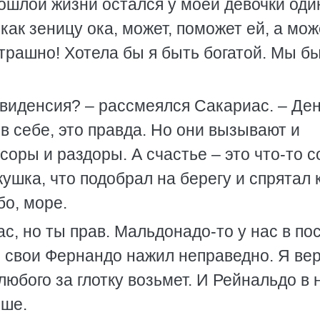
ошлой жизни остался у моей девочки оди
как зеницу ока, может, поможет ей, а мож
страшно! Хотела бы я быть богатой. Мы б
овиденсия? – рассмеялся Сакариас. – Де
в себе, это правда. Но они вызывают и
соры и раздоры. А счастье – это что-то 
ушка, что подобрал на берегу и спрятал 
о, море.
с, но ты прав. Мальдонадо-то у нас в по
ги свои Фернандо нажил неправедно. Я вер
 любого за глотку возьмет. И Рейнальдо в н
ьше.