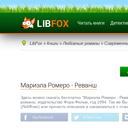
Читать книги
Детекти
LibFox
»
Книги
»
Любовные романы
»
Современн
Мариэла Ромеро - Реванш
Здесь можно скачать бесплатно "Мариэла Ромеро - Рева
романы, издательство Фора-Фильм, год 1994. Так же Вы 
(ЛибФокс) или прочесть описание и ознакомиться с отз
На Facebook
В Твиттере