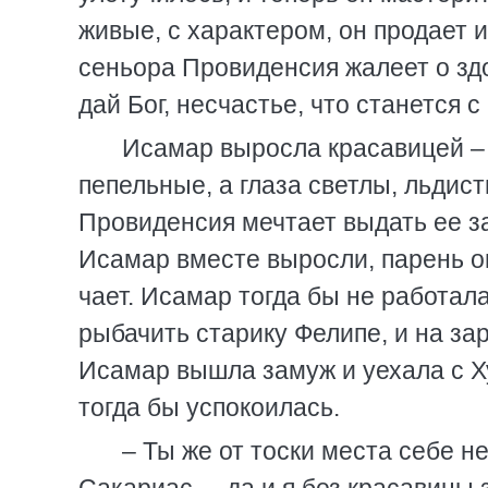
живые, с характером, он продает и
сеньора Провиденсия жалеет о здор
дай Бог, несчастье, что станется 
Исамар выросла красавицей – 
пепельные, а глаза светлы, льдист
Провиденсия мечтает выдать ее за
Исамар вместе выросли, парень о
чает. Исамар тогда бы не работала
рыбачить старику Фелипе, и на за
Исамар вышла замуж и уехала с Х
тогда бы успокоилась.
– Ты же от тоски места себе н