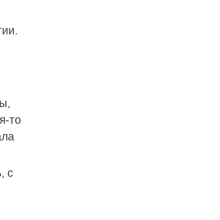
гии.
ы,
я-то
ала
, с