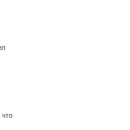
ел
 что