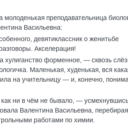
а молоденькая преподавательница биоло
лентина Васильевна:
собенного, девятиклассник о женитьбе
разговоры. Акселерация!
 а хулиганство форменное, — сквозь слёз
логичка. Маленькая, худенькая, вся кака
ила на учительницу — и, конечно, поним
, как ни в чём не бывало, — усмехнувшись
овала Валентина Васильевна, перебирая
трольными работами по химии.