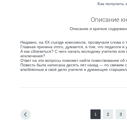
Как получить 
Описание кн
Описание и краткое содержани
Недавно, на ХХ съезде комсомола, прозвучали слова о т
Главная причина этого, думается, в том, что педагоги и 
А как сблизиться? С чего начать молодому учителю или 
исключения?
Ответ на эти вопросы поможет найти повествование об 
Повесть была написана десять лет назад — по свежим сл
влюблённые в своё дело учителя и думающие старшекла
1
2
3