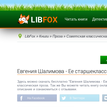
Читать книги
Детекти
LibFox
»
Книги
»
Проза
»
Советская классическа
Евгения Шалимова - Ее старшеклас
Здесь можно скачать бесплатно "Евгения Шалимова - Ее с
классическая проза. Так же Вы можете читать книгу онл
описание и ознакомиться с отзывами.
На Facebook
В Твиттере