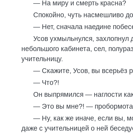
— На миру и смерть красна?
Спокойно, чуть насмешливо до
— Нет, сначала наедине побес
Усов ухмыльнулся, захлопнул 
небольшого кабинета, сел, полура
учительницу.
— Скажите, Усов, вы всерьёз 
— Что?!
Он выпрямился — наглости как
— Это вы мне?! — пробормота
— Ну, как же иначе, если вы, м
даже с учительницей о ней беседуе