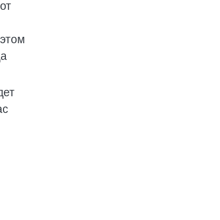
от
 этом
ца
дет
ас