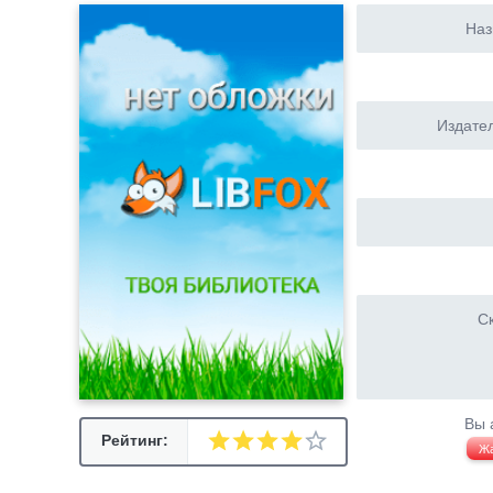
Наз
Издател
Ск
Вы 
Рейтинг:
Ж