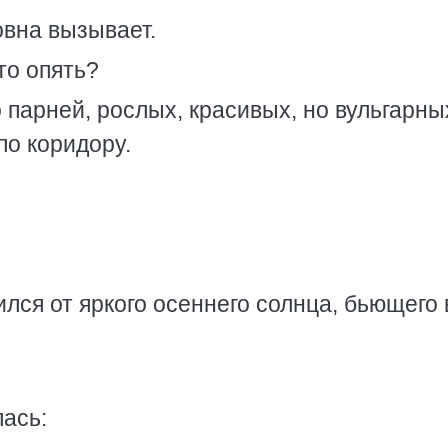
вна вызывает.
то опять?
 парней, рослых, красивых, но вульгарны
по коридору.
лся от яркого осеннего солнца, бьющего 
ась: