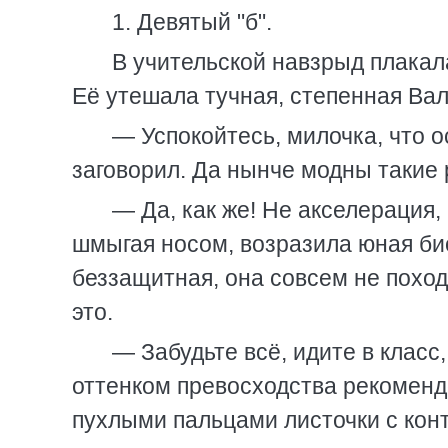
1. Девятый "б".
В учительской навзрыд плакал
Её утешала тучная, степенная Ва
— Успокойтесь, милочка, что о
заговорил. Да нынче модны такие 
— Да, как же! Не акселерация,
шмыгая носом, возразила юная био
беззащитная, она совсем не поход
это.
— Забудьте всё, идите в класс
оттенком превосходства рекоменд
пухлыми пальцами листочки с кон