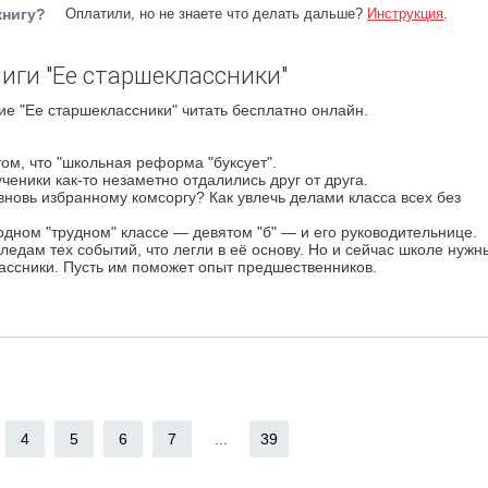
книгу?
Оплатили, но не знаете что делать дальше?
Инструкция
.
иги "Ее старшеклассники"
е "Ее старшеклассники" читать бесплатно онлайн.
ом, что "школьная реформа "буксует".
ученики как-то незаметно отдалились друг от друга.
вновь избранному комсоргу? Как увлечь делами класса всех без
одном "трудном" классе — девятом "б" — и его руководительнице.
едам тех событий, что легли в её основу. Но и сейчас школе нужн
ссники. Пусть им поможет опыт предшественников.
4
5
6
7
...
39