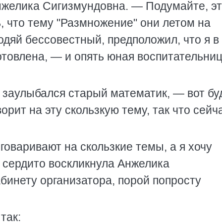
нжелика Сигизмундовна. — Подумайте, эт
ь, что тему "Размножение" они летом на
одяй бессовестный, предположил, что я в
отовлена, — и опять юная воспитательни
 заулыбался старый математик, — вот бу
ворит на эту скользкую тему, так что сейч
зговаривают на скользкие темы, а я хочу
 сердито воскликнула Анжелика
бинету организатора, порой попросту
так: