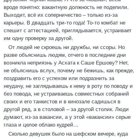
вроде понятно: вакантную должность не поделили.
Выходит, всё их соперничество – только из-за
карьеры. В двадцать три-то года! То-то комбат не
спешит с аттестацией, приглядывается, устраивает
им одну проверку за другой.
От людей не скроешь ни дружбы, ни ссоры. Но
разве объяснишь людям, отчего в последние дни
возникла неприязнь у Асхата к Саше Ершову? Нет,
не объяснишь вслух, почему не бежишь, как прежде,
поздравить его с успехом или подразнить за
неудачу, не заглядываешь к нему в роту по поводу и
без повода, не устраиваешь совместных собраний
своих и его танкистов и в кинозале садишься в
другой ряд, а в столовой – за другой столик. Люди
думают, из-за вакансии, а у этой «вакансии» серые
глаза и целое облако кудрей…
Сколько девушек было на шефском вечере, куда