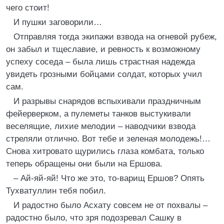
чего стоит!
И пушки заговорили…
Отправляя тогда экипажи взвода на огневой рубеж,
он забыл и тщеславие, и ревность к возможному
успеху соседа – была лишь страстная надежда
увидеть грозными бойцами солдат, которых учил
сам.
И разрывы снарядов вспыхивали праздничным
фейерверком, а пулеметы танков выстукивали
веселящие, лихие мелодии – наводчики взвода
стреляли отлично. Вот тебе и зеленая молодежь!…
Снова хитровато щурились глаза комбата, только
теперь обращены они были на Ершова.
– Ай-яй-яй! Что же это, то-варищ Ершов? Опять
Тухватуллин тебя побил.
И радостно было Асхату совсем не от похвалы –
радостно было, что зря подозревал Сашку в