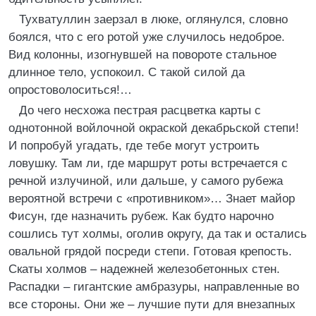
Тухватуллин заерзал в люке, оглянулся, словно
боялся, что с его ротой уже случилось недоброе.
Вид колонны, изогнувшей на повороте стальное
длинное тело, успокоил. С такой силой да
опростоволоситься!…
До чего несхожа пестрая расцветка карты с
однотонной войлочной окраской декабрьской степи!
И попробуй угадать, где тебе могут устроить
ловушку. Там ли, где маршрут роты встречается с
речной излучиной, или дальше, у самого рубежа
вероятной встречи с «противником»… Знает майор
Фисун, где назначить рубеж. Как будто нарочно
сошлись тут холмы, оголив округу, да так и остались
овальной грядой посреди степи. Готовая крепость.
Скаты холмов – надежней железобетонных стен.
Распадки – гигантские амбразуры, направленные во
все стороны. Они же – лучшие пути для внезапных