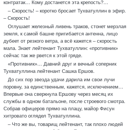
контратак… Кому достанется эта крепость?…
– Скорость! – коротко бросает Тухватуллин в эфир.
– Скорость!
Оглушает железный ливень траков, стонет мерзлая
земля, к самой башне пригибается антенна, лицо
дубеет от резкого ветра, а всё кажется – скорость
мала. Знает лейтенант Тухватуллин: «противник»
сейчас так же рвется к этой гряде.
«Противник»… Давний друг и вечный соперник
Тухватуллина лейтенант Сашка Ершов.
До сих пор звезда удачи дарила им свои лучи
поровну, за единственным, кажется, исключением…
Впервые она сверкнула Ершову через месяц их
службы в одном батальоне, после строевого смотра.
Собрав офицеров прямо на плацу, майор Фисун
хитровато оглядел Тухватуллина.
– Что же вы, товарищ лейтенант, так плохо людей