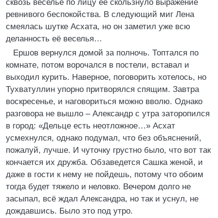
сквозь веселье по лицу её скользнуло выражение
ревнивого беспокойства. В следующий миг Лена
смеялась шутке Асхата, но он заметил уже всю
деланность её веселья…
Ершов вернулся домой за полночь. Топтался по
комнате, потом ворочался в постели, вставал и
выходил курить. Наверное, поговорить хотелось, но
Тухватуллин упорно притворялся спящим. Завтра
воскресенье, и наговориться можно вволю. Однако
разговора не вышло – Александр с утра заторопился
в город: «Дельце есть неотложное…» Асхат
усмехнулся, однако подумал, что без объяснений,
пожалуй, лучше. И чуточку грустно было, что вот так
кончается их дружба. Обзаведется Сашка женой, и
даже в гости к нему не пойдешь, потому что обоим
тогда будет тяжело и неловко. Вечером долго не
засыпал, всё ждал Александра, но так и уснул, не
дождавшись. Было это под утро.