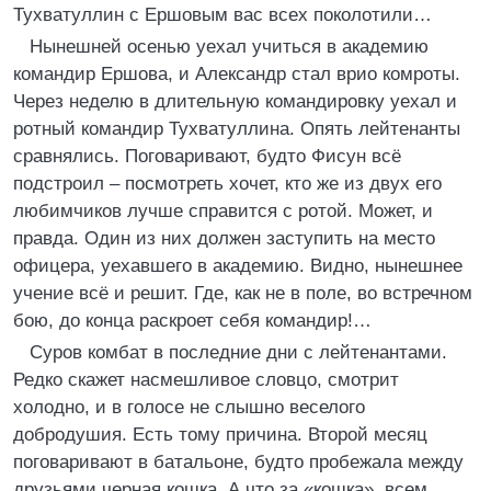
Тухватуллин с Ершовым вас всех поколотили…
Нынешней осенью уехал учиться в академию
командир Ершова, и Александр стал врио комроты.
Через неделю в длительную командировку уехал и
ротный командир Тухватуллина. Опять лейтенанты
сравнялись. Поговаривают, будто Фисун всё
подстроил – посмотреть хочет, кто же из двух его
любимчиков лучше справится с ротой. Может, и
правда. Один из них должен заступить на место
офицера, уехавшего в академию. Видно, нынешнее
учение всё и решит. Где, как не в поле, во встречном
бою, до конца раскроет себя командир!…
Суров комбат в последние дни с лейтенантами.
Редко скажет насмешливое словцо, смотрит
холодно, и в голосе не слышно веселого
добродушия. Есть тому причина. Второй месяц
поговаривают в батальоне, будто пробежала между
друзьями черная кошка. А что за «кошка», всем