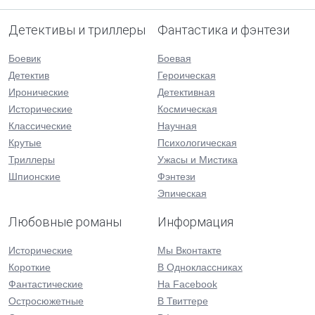
Детективы и триллеры
Фантастика и фэнтези
Боевик
Боевая
Детектив
Героическая
Иронические
Детективная
Исторические
Космическая
Классические
Научная
Крутые
Психологическая
Триллеры
Ужасы и Мистика
Шпионские
Фэнтези
Эпическая
Любовные романы
Информация
Исторические
Мы Вконтакте
Короткие
В Одноклассниках
Фантастические
На Facebook
Остросюжетные
В Твиттере