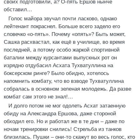
своих подготовили, а? О-пять Ершов нынче
обставил…
Голос майора звучал почти ласково, однако
лейтенант покраснел. Больше всего задело его
словечко «о-пять». Почему «опять»? Быть может,
Сашка расхвастал, как ещё в училище, во время
последней, а потому особо жаркой спортивной
баталии между курсантами выпускных рот он
изрядно отдубасил Асхата Тухватуллина на
боксерском ринге? Было обидно, хотелось
напомнить комбату, что во взводе Тухватуллина
собралась в основном зеленая молодежь. Да разве
комбат сам этого не знал!…
И долго потом не мог одолеть Асхат затаенную
обиду на Александра Ершова, даже стороной
обходил его. Но и работал же в те дни – даже по
ночам тренировки снились! Стрельба из танков
близилась. Пушки – они-то скажут во весь голос, кто