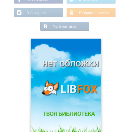
В Instagram
В Одноклассниках
Мы Вконтакте