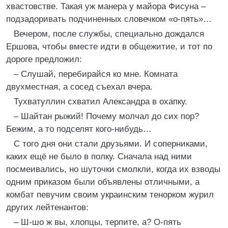
хвастовстве. Такая уж манера у майора Фисуна –
подзадоривать подчиненных словечком «о-пять»…
Вечером, после службы, специально дождался
Ершова, чтобы вместе идти в общежитие, и тот по
дороге предложил:
– Слушай, перебирайся ко мне. Комната
двухместная, а сосед съехал вчера.
Тухватуллин схватил Александра в охапку.
– Шайтан рыжий! Почему молчал до сих пор?
Бежим, а то подселят кого-нибудь…
С того дня они стали друзьями. И соперниками,
каких ещё не было в полку. Сначала над ними
посмеивались, но шуточки смолкли, когда их взводы
одним приказом были объявлены отличными, а
комбат певучим своим украинским тенорком журил
других лейтенантов:
– Ш-шо ж вы, хлопцы, терпите, а? О-пять