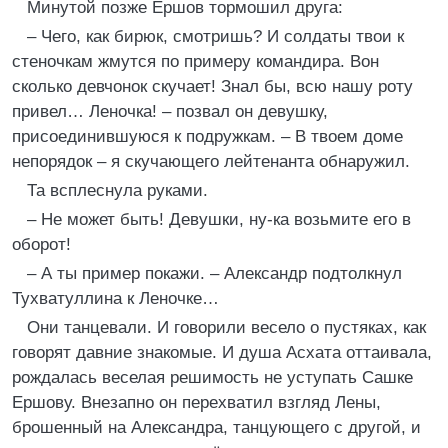
Минутой позже Ершов тормошил друга:
– Чего, как бирюк, смотришь? И солдаты твои к
стеночкам жмутся по примеру командира. Вон
сколько девчонок скучает! Знал бы, всю нашу роту
привел… Леночка! – позвал он девушку,
присоединившуюся к подружкам. – В твоем доме
непорядок – я скучающего лейтенанта обнаружил.
Та всплеснула руками.
– Не может быть! Девушки, ну-ка возьмите его в
оборот!
– А ты пример покажи. – Александр подтолкнул
Тухватуллина к Леночке…
Они танцевали. И говорили весело о пустяках, как
говорят давние знакомые. И душа Асхата оттаивала,
рождалась веселая решимость не уступать Сашке
Ершову. Внезапно он перехватил взгляд Лены,
брошенный на Александра, танцующего с другой, и