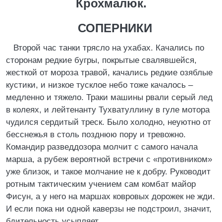
Крохмалюк.
СОПЕРНИКИ
Второй час танки трясло на ухабах. Качались по
сторонам редкие бугры, покрытые свалявшейся,
жесткой от мороза травой, качались редкие озяблые
кустики, и низкое тусклое небо тоже качалось –
медленно и тяжело. Траки машины рвали серый лед
в колеях, и лейтенанту Тухватуллину в гуле мотора
чудился сердитый треск. Было холодно, неуютно от
бесснежья в столь позднюю пору и тревожно.
Командир разведдозора молчит с самого начала
марша, а рубеж вероятной встречи с «противником»
уже близок, и такое молчание не к добру. Руководит
ротным тактическим учением сам комбат майор
Фисун, а у него на маршах ковровых дорожек не жди.
И если пока ни одной каверзы не подстроил, значит,
бдительность усыпляет.