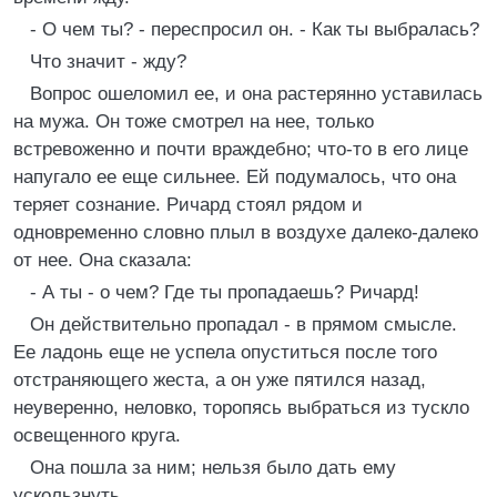
- О чем ты? - переспросил он. - Как ты выбралась?
Что значит - жду?
Вопрос ошеломил ее, и она растерянно уставилась
на мужа. Он тоже смотрел на нее, только
встревоженно и почти враждебно; что-то в его лице
напугало ее еще сильнее. Ей подумалось, что она
теряет сознание. Ричард стоял рядом и
одновременно словно плыл в воздухе далеко-далеко
от нее. Она сказала:
- А ты - о чем? Где ты пропадаешь? Ричард!
Он действительно пропадал - в прямом смысле.
Ее ладонь еще не успела опуститься после того
отстраняющего жеста, а он уже пятился назад,
неуверенно, неловко, торопясь выбраться из тускло
освещенного круга.
Она пошла за ним; нельзя было дать ему
ускользнуть.