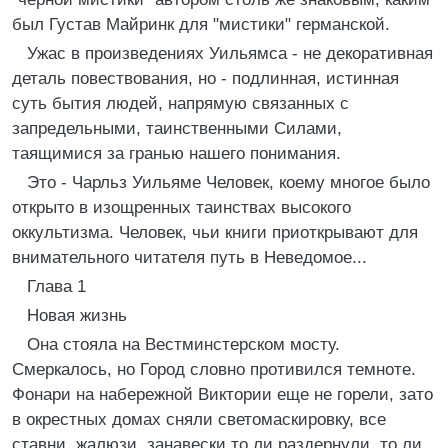
был Густав Майринк для "мистики" германской.
Ужас в произведениях Уильямса - не декоративная
деталь повествования, но - подлинная, истинная
суть бытия людей, напрямую связанных с
запредельными, таинственными Силами,
таящимися за гранью нашего понимания.
Это - Чарльз Уильяме Человек, коему многое было
открыто в изощренных таинствах высокого
оккультизма. Человек, чьи книги приоткрывают для
внимательного читателя путь в Неведомое...
Глава 1
Новая жизнь
Она стояла на Вестминстерском мосту.
Смеркалось, но Город словно противился темноте.
Фонари на набережной Виктории еще не горели, зато
в окрестных домах сняли светомаскировку, все
ставни, жалюзи, занавески то ли раздернули, то ли