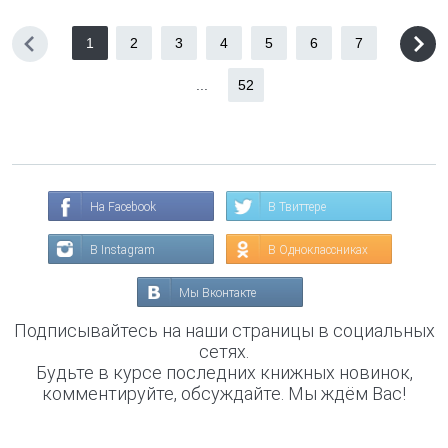
1
2
3
4
5
6
7
...
52
На Facebook
В Твиттере
В Instagram
В Одноклассниках
Мы Вконтакте
Подписывайтесь на наши страницы в социальных
сетях.
Будьте в курсе последних книжных новинок,
комментируйте, обсуждайте. Мы ждём Вас!