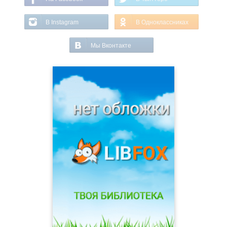
В Instagram
В Одноклассниках
Мы Вконтакте