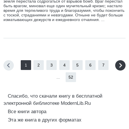
земля перестала содрогаться от взрывов бомб. Враг перестал
быть врагом, миновал еще один мучительный кризис; настало
время для терпеливого труда и благоразумия, чтобы покончить
с тоской, страданиями и невзгодами. Отныне не будет больше
изматывающих дежурств и ежедневного отчаяния. ...
1
2
3
4
5
6
7
...
52
Спасибо, что скачали книгу в бесплатной
электронной библиотеке ModernLib.Ru
Все книги автора
Эта же книга в других форматах