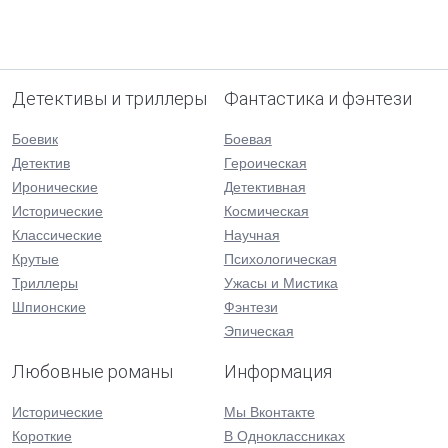
Детективы и триллеры
Фантастика и фэнтези
Боевик
Боевая
Детектив
Героическая
Иронические
Детективная
Исторические
Космическая
Классические
Научная
Крутые
Психологическая
Триллеры
Ужасы и Мистика
Шпионские
Фэнтези
Эпическая
Любовные романы
Информация
Исторические
Мы Вконтакте
Короткие
В Одноклассниках