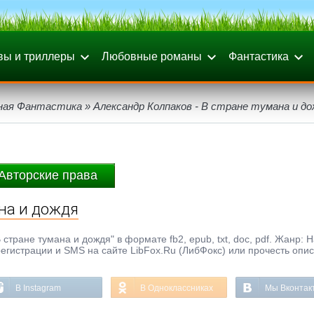
вы и триллеры
Любовные романы
Фантастика
ная Фантастика
» Александр Колпаков - В стране тумана и до
Авторские права
ана и дождя
стране тумана и дождя" в формате fb2, epub, txt, doc, pdf. Жанр: 
регистрации и SMS на сайте LibFox.Ru (ЛибФокс) или прочесть опи
В Instagram
В Одноклассниках
Мы Вконтак