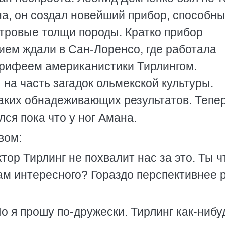
на, он создал новейший прибор, способн
тровые толщи породы. Кратко прибор
нием ждали в Сан-Лоренсо, где работала
орифеем американистики Тирлингом.
 на часть загадок ольмекской культуры.
икаких обнадеживающих результатов. Тепе
лся пока что у ног Амана.
вом:
тор Тирлинг не похвалит нас за это. Ты ч
ам интересного? Гораздо перспективнее 
Но я прошу по-дружески. Тирлинг как-нибу