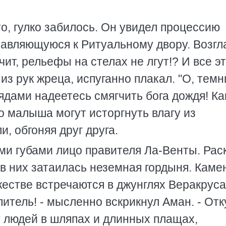
то, гулко забилось. Он увидел процессию
равляющуюся к Ритуальному двору. Возгл
ит, рельефы на стелах не лгут!? И все э
из рук жреца, испуганно плакал. "О, тем
ядами надеетесь смягчить бога дождя! Ка
о малыша могут исторгнуть влагу из
, обгоняя друг друга.
ми губами лицо правителя Ла-Венты. Рас
 в них затаилась неземная гордыня. Кам
естве встречаются в джунглях Веракруса.
итель! - мысленно вскрикнул Аман. - Отк
у людей в шляпах и длинных плащах,