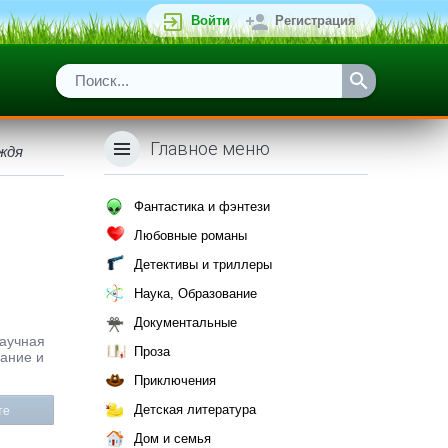
Войти
Регистрация
Главное меню
ждя
Фантастика и фэнтези
Любовные романы
Детективы и триллеры
Наука, Образование
Документальные
Научная
Проза
сание и
Приключения
Детская литература
те
Дом и семья