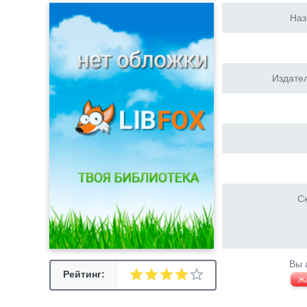
Наз
Издател
Ск
Вы 
Рейтинг:
Ж