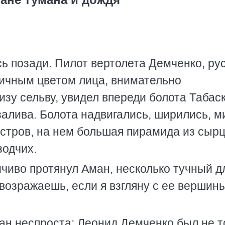
ь позади. Пилот вертолета Демченко, ру
пичным цветом лица, внимательно
зу сельву, увидел впереди болота Табаск
алива. Болота надвигались, ширились, м
остров, на нем большая пирамида из сыр
зодчих.
мчиво протянул Аман, несколько тучный д
 возражаешь, если я взгляну с ее вершин
ан неспроста: Леонид Демченко был не т