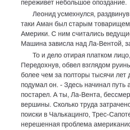
переживет небольшое опоздание.
Леонид усмехнулся, раздвинув 
таки Аман был старым товарищем
Америки. С ним считались ведущ
Машина зависла над Ла-Вентой, з
То и дело отирая платком лицо
Передохнув, обвел взглядом руин
более чем за полторы тысячи лет д
подумал он. - Здесь начинал путь 
постарел. А ты, Ла-Вента, бессме
вершины. Сколько труда затрачено 
поиски в Чалькацинго, Трес-Сапот
нерешенная проблема американист