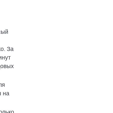
сый
о. За
инут
цовых
ля
ы на
олько