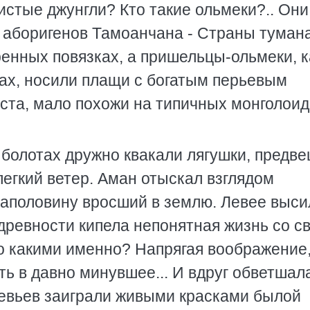
тистые джунгли? Кто такие ольмеки?.. Они
х аборигенов Тамоанчана - Страны туман
енных повязках, а пришельцы-ольмеки, к
ах, носили плащи с богатым перьевым
ста, мало похожи на типичных монголоид
 болотах дружно квакали лягушки, предв
егкий ветер. Аман отыскал взглядом
аполовину вросший в землю. Левее выси
 древности кипела непонятная жизнь со с
о какими именно? Напрягая воображение
ь в давно минувшее... И вдруг обветшал
евьев заиграли живыми красками былой