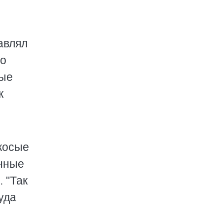
авлял
то
ные
к
косые
енные
 "Так
уда