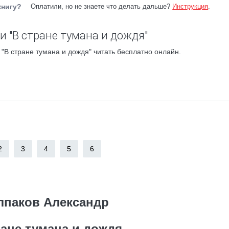
книгу?
Оплатили, но не знаете что делать дальше?
Инструкция
.
и "В стране тумана и дождя"
"В стране тумана и дождя" читать бесплатно онлайн.
2
3
4
5
6
лпаков Александр
ране тумана и дождя