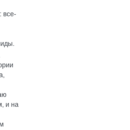
 все-
миды.
.
ории
а,
аю
, и на
ам