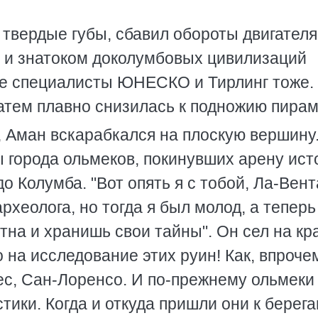
твердые губы, сбавил обороты двигателя:
 и знатоком доколумбовых цивилизаций
ие специалисты ЮНЕСКО и Тирлинг тоже.
атем плавно снизилась к подножию пира
, Аман вскарабкался на плоскую вершину
ы города ольмеков, покинувших арену ист
о Колумба. "Вот опять я с тобой, Ла-Вент
археолога, но тогда я был молод, а теперь
ртна и хранишь свои тайны". Он сел на кр
на исследование этих руин! Как, впрочем
ес, Сан-Лоренсо. И по-прежнему ольмеки
ики. Когда и откуда пришли они к берег