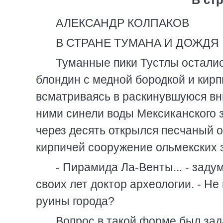
АЛЕКСАНДР КОЛПАКОВ
В СТРАНЕ ТУМАНА И ДОЖДЯ
Туманные пики Тустлы осталис
блондин с медной бородкой и кир
всматриваясь в раскинувшуюся вни
ними синели воды Мексиканского з
через десять открылся песчаный 
кирпичей сооружение ольмекских 
- Пирамида Ла-Венты... - заду
своих лет доктор археологии. - Не
руины города?
Вопрос в такой форме был зад