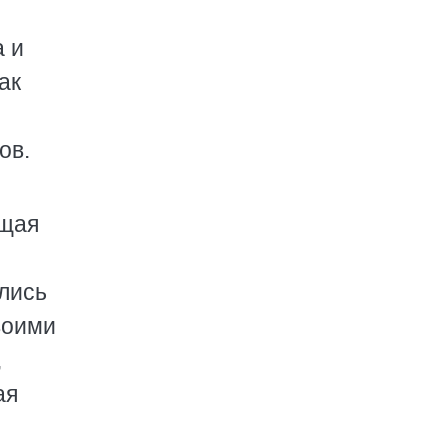
а и
ак
ов.
ещая
лись
воими
,
ая