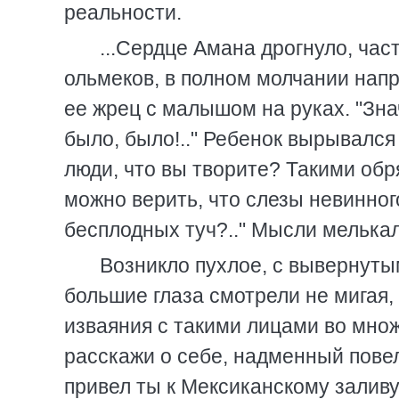
реальности.
...Сердце Амана дрогнуло, час
ольмеков, в полном молчании нап
ее жрец с малышом на руках. "Знач
было, было!.." Ребенок вырывался 
люди, что вы творите? Такими обр
можно верить, что слезы невинног
бесплодных туч?.." Мысли мелькали
Возникло пухлое, с вывернуты
большие глаза смотрели не мигая,
изваяния с такими лицами во множ
расскажи о себе, надменный повел
привел ты к Мексиканскому залив