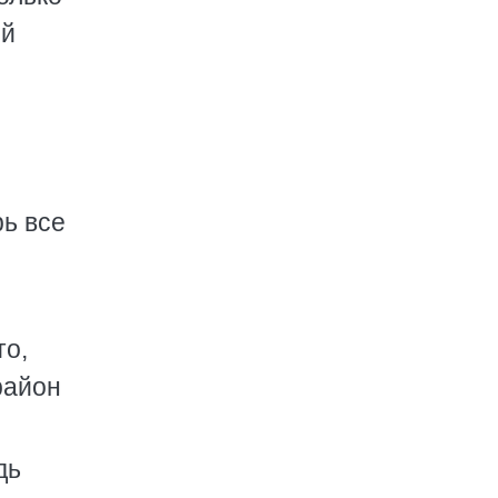
ый
рь все
то,
район
дь