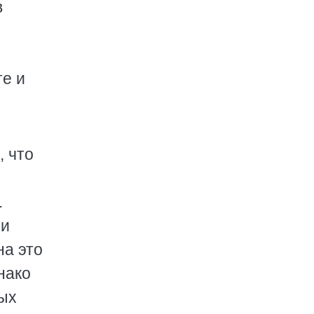
в
те и
, что
.
ли
на это
нако
ных