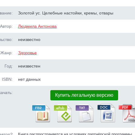
вание:
Золотой ус. Целебные настойки, кремы, отвары
Автор:
Людмила Антонова
ьство:
неизвестно
Жанр:
Здоровье
Год:
неизвестен
ISBN:
нет данных
ачать:
Купить легальную версию
автор?
Книга распространяется на условиях партнёрской программы.