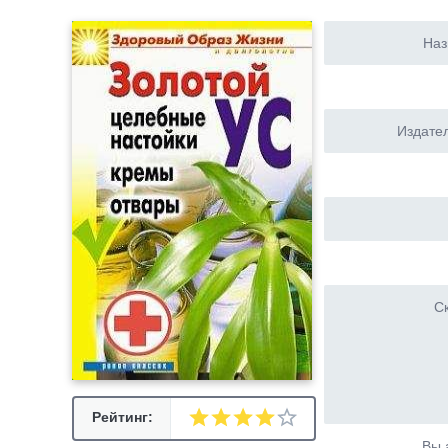
Наз
Издател
Ск
Рейтинг:
Вы 