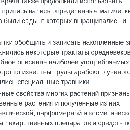
, врачи также продолжали использовать
м приписывались определенные магическ
ов были сады, в которых выращивались и
ытки обобщить и записать накопленные 
анились некоторые трактаты средневеко
обное описание наиболее употребляемых
Хорошо известны труды арабского ученог
ялись специальные травники.
нные свойства многих растений признан
венные растения и полученные из них
евтической, парфюмерной и косметическ
 лекарственных препаратов и средств п