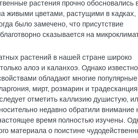
ственные растения прочно обосновались 
ма живыми цветами, растущими в кадках,
огда было замечено, что присутствие
благотворно сказывается на микроклима
атных растений в нашей стране широко
только алоэ и каланхоэ. Однако известно
войствами обладают многие популярные
аргония, мирт, розмарин и традесканция
следует отметить каллизию душистую, и
тносительно недавно обратили внимание 
в настоящее время полностью изучены. Од
ого материала о поистине чудодействен