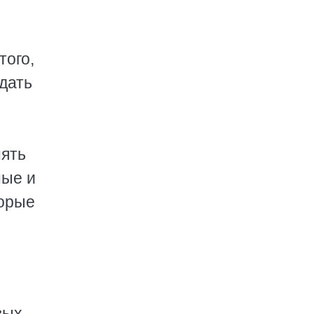
того,
юдать
нять
ные и
торые
вых