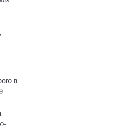
,
ого в
е
а
о-