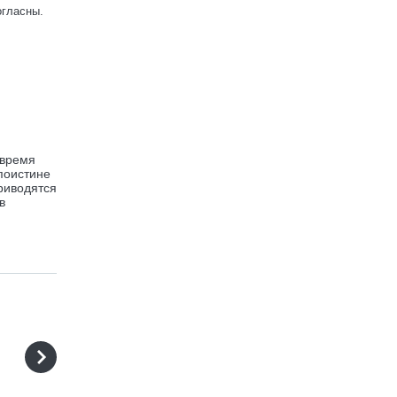
огласны.
 время
поистине
риводятся
в