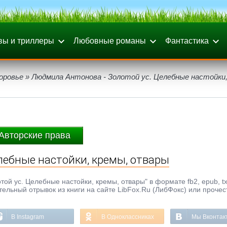
вы и триллеры
Любовные романы
Фантастика
оровье
» Людмила Антонова - Золотой ус. Целебные настойки,
Авторские права
лебные настойки, кремы, отвары
ой ус. Целебные настойки, кремы, отвары" в формате fb2, epub, txt
тельный отрывок из книги на сайте LibFox.Ru (ЛибФокс) или прочес
В Instagram
В Одноклассниках
Мы Вконтак