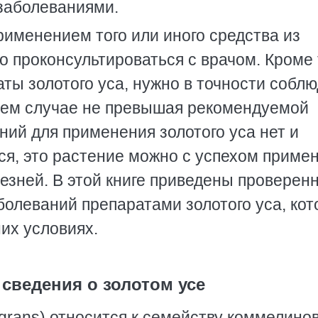
заболеваниями.
рименением того или иного средства из
о проконсультироваться с врачом. Кроме 
аты золотого уса, нужно в точности собл
коем случае не превышая рекомендуемой
ний для применения золотого уса нет и
я, это растение можно с успехом приме
езней. В этой книге приведены проверен
болеваний препаратами золотого уса, ко
их условиях.
 сведения о золотом усе
ragrans) относится к семейству коммелино