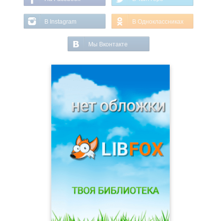
В Instagram
В Одноклассниках
Мы Вконтакте