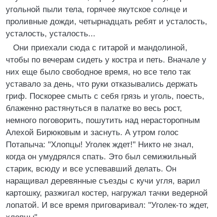
угольной пыли тела, горячее якутское солнце и
проливные дожди, четырнадцать ребят и усталость,
усталость, усталость...
Они приехали сюда с гитарой и мандолиной,
чтобы по вечерам сидеть у костра и петь. Вначале у
них еще было свободное время, но все тело так
уставало за день, что руки отказывались держать
гриф. Поскорее смыть с себя грязь и уголь, поесть,
блаженно растянуться в палатке во весь рост,
немного поговорить, пошутить над нерасторопным
Алехой Бирюковым и заснуть. А утром голос
Потапыча: "Хлопцы! Уголек ждет!" Никто не знал,
когда он умудрялся спать. Это был семижильный
старик, всюду и все успевавший делать. Он
наращивал деревянные съезды с кучи угля, варил
картошку, разжигал костер, нагружал тачки ведерной
лопатой. И все время приговаривал: "Уголек-то ждет,