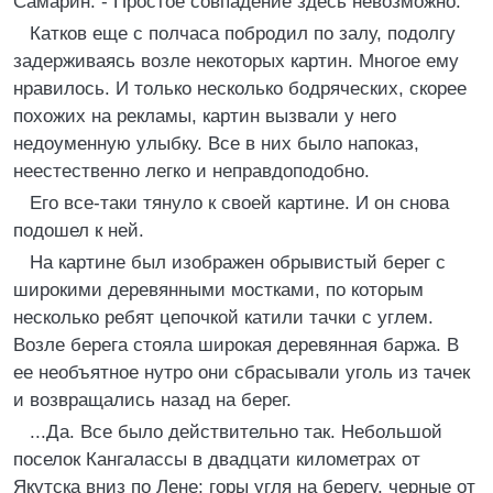
Самарин. - Простое совпадение здесь невозможно.
Катков еще с полчаса побродил по залу, подолгу
задерживаясь возле некоторых картин. Многое ему
нравилось. И только несколько бодряческих, скорее
похожих на рекламы, картин вызвали у него
недоуменную улыбку. Все в них было напоказ,
неестественно легко и неправдоподобно.
Его все-таки тянуло к своей картине. И он снова
подошел к ней.
На картине был изображен обрывистый берег с
широкими деревянными мостками, по которым
несколько ребят цепочкой катили тачки с углем.
Возле берега стояла широкая деревянная баржа. В
ее необъятное нутро они сбрасывали уголь из тачек
и возвращались назад на берег.
...Да. Все было действительно так. Небольшой
поселок Кангалассы в двадцати километрах от
Якутска вниз по Лене; горы угля на берегу, черные от