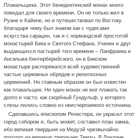
Плакальщика. Этот бенедиктинский монах много
повидал для своего времени. Он не только жил в
Руане и Кайене, но и путешествовал по Востоку,
благодаря чему был знаком как с чудесами
искусства сарацин, так и с нормандской простотой
монастырей Бека и Святого Стефана. Ученик и друг
выдающихся пастырей того времени – Ланфранка и
Ансельма Кентерберийского, он в Бекском
монастыре распоряжался всей художественной
частью церковных обрядов и религиозных
церемоний. Но главным образом он был известен
как плакальщик. Ни один монах не мог плакать так
долго и часто, как скорбный Гундульф, у которого
слезы лились словно из неисчерпаемого источника.
Сделавшись епископом Рочестера, он украсил этот
город собором и, быть может, составил план замка,
ибо великая твердыня на Медуэй чрезвычайно
походит на великую твердыню Темзы. В Лондоне