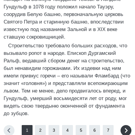
Гундульф в 1078 году положил начало Тауэру,
соорудив Белую башню, первоначальную церковь
Святого Петра и старинную башню, впоследствии
известную под названием Зальной и в XIX веке
ставшую сокровищницей.
Строительство требовало больших расходов, что
вызывало ропот в народе. Епископ Дургамский
Ральф, ведавший сбором денег на строительство,
был ненавидим горожанами. Их издевки над ним
имели привкус горечи – его называли Фламбард (что
значит «головня») и представляли всепожирающим
львом. Тем не менее, дело продвигалось вперед, и
Гундульф, умерший восьмидесяти лет от роду, мог
видеть свою твердыню оконченной от фундамента
до зубцов.
1
2
3
4
5
6
7