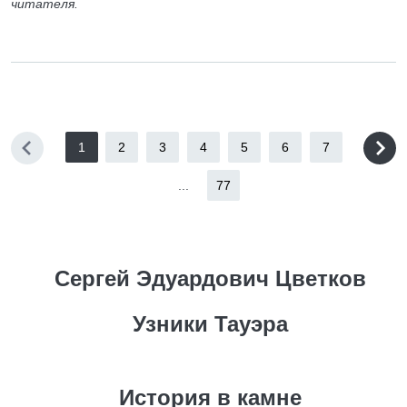
читателя.
1
2
3
4
5
6
7
...
77
Сергей Эдуардович Цветков
Узники Тауэра
История в камне