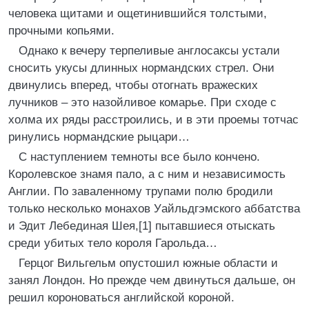
человека щитами и ощетинившийся толстыми,
прочными копьями.
Однако к вечеру терпеливые англосаксы устали
сносить укусы длинных нормандских стрел. Они
двинулись вперед, чтобы отогнать вражеских
лучников – это назойливое комарье. При сходе с
холма их ряды расстроились, и в эти проемы тотчас
ринулись нормандские рыцари…
С наступлением темноты все было кончено.
Королевское знамя пало, а с ним и независимость
Англии. По заваленному трупами полю бродили
только несколько монахов Уайльдгэмского аббатства
и Эдит Лебединая Шея,[1] пытавшиеся отыскать
среди убитых тело короля Гарольда…
Герцог Вильгельм опустошил южные области и
занял Лондон. Но прежде чем двинуться дальше, он
решил короноваться английской короной.