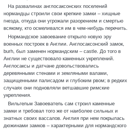
На развалинах англосаксонских поселений
нормандцы строили свои крепкие замки – хищные
гнезда, откуда они угрожали разорением и смертью
всякому, кто осмеливался им в чем-нибудь перечить.
Нормандское завоевание открыло новую эру
военных построек в Англии. Англосаксонский замок,
burh, был заменен нормандским – castle. До того в
Англии не существовало каменных укреплений.
Англосаксы и датчане довольствовались
деревянными стенами и земляными валами,
защищенными палисадом и глубоким рвом; в редких
случаях они подновляли ветшавшие римские
укрепления.
Вильгельм Завоеватель сам строил каменные
замки и требовал того же от наиболее сильных и
знатных своих вассалов. Англия при нем покрылась
дюжинами замков – характерными для нормандского