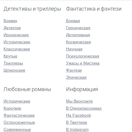
Детективы и триллеры
Фантастика и фэнтези
Боевик
Боевая
Детектив
Героическая
Иронические
Детективная
Исторические
Космическая
Классические
Научная
Крутые
Психологическая
Триллеры
Ужасы и Мистика
Шпионские
Фэнтези
Эпическая
Любовные романы
Информация
Исторические
Мы Вконтакте
Короткие
В Одноклассниках
Фантастические
На Facebook
Остросюжетные
В Твиттере
Современные
В Instagram