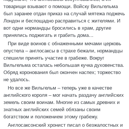
товарищи взывают о помощи. Войску Вильгельма
был заранее отдан приказ на случай мятежа поджечь
Лондон и беспощадно расправиться с жителями. И
вот одни нормандцы бросились в храм, другие
принялись поджигать и грабить дома…
При виде воинов с обнаженными мечами церковь
опустела – англосаксы в страхе бежали, нормандцы
спешили принять участие в грабеже. Вокруг
Вильгельма осталась небольшая кучка духовенства.
Обряд коронования был окончен наспех; торжество
не удалось.
Но все же Вильгельм – теперь уже в качестве
английского короля – мог начать раздачу английских
земель своим воинам. Многие из самых древних и
знатных английских семей обязаны своим
богатством и положением этому грабежу.
Англосаксонский хронист писал о безжалостных и