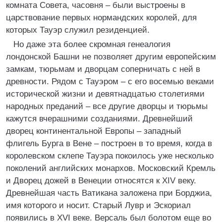
комната Совета, часовня – были выстроены в
царствование первых нормандских королей, для
которых Тауэр служил резиденцией.
Но даже эта более скромная генеалогия
лондонской Башни не позволяет другим европейским
замкам, тюрьмам и дворцам соперничать с ней в
древности. Рядом с Тауэром – с его восемью веками
исторической жизни и девятнадцатью столетиями
народных преданий – все другие дворцы и тюрьмы
кажутся вчерашними созданиями. Древнейший
дворец континентальной Европы – западный
флигель Бурга в Вене – построен в то время, когда в
королевском склепе Тауэра покоилось уже несколько
поколений английских монархов. Московский Кремль
и Дворец дожей в Венеции относятся к XIV веку.
Древнейшая часть Ватикана заложена при Борджиа,
имя которого и носит. Старый Лувр и Эскориал
появились в XVI веке. Версаль был болотом еще во