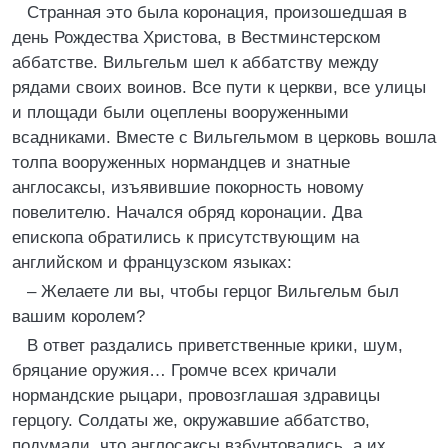
Странная это была коронация, произошедшая в
день Рождества Христова, в Вестминстерском
аббатстве. Вильгельм шел к аббатству между
рядами своих воинов. Все пути к церкви, все улицы
и площади были оцеплены вооруженными
всадниками. Вместе с Вильгельмом в церковь вошла
толпа вооруженных нормандцев и знатные
англосаксы, изъявившие покорность новому
повелителю. Начался обряд коронации. Два
епископа обратились к присутствующим на
английском и французском языках:
– Желаете ли вы, чтобы герцог Вильгельм был
вашим королем?
В ответ раздались приветственные крики, шум,
бряцание оружия… Громче всех кричали
нормандские рыцари, провозглашая здравицы
герцогу. Солдаты же, окружавшие аббатство,
подумали, что англосаксы взбунтовались, а их