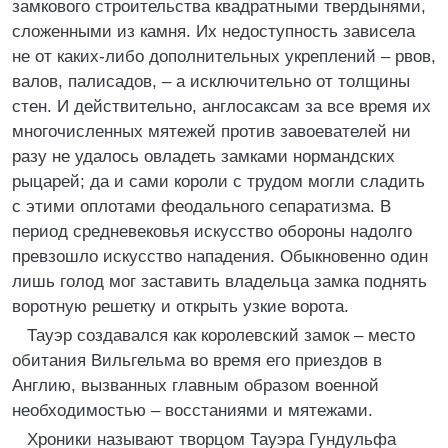
замкового строительства квадратными твердынями,
сложенными из камня. Их недоступность зависела
не от каких-либо дополнительных укреплений – рвов,
валов, палисадов, – а исключительно от толщины
стен. И действительно, англосаксам за все время их
многочисленных мятежей против завоевателей ни
разу не удалось овладеть замками нормандских
рыцарей; да и сами короли с трудом могли сладить
с этими оплотами феодального сепаратизма. В
период средневековья искусство обороны надолго
превзошло искусство нападения. Обыкновенно один
лишь голод мог заставить владельца замка поднять
воротную решетку и открыть узкие ворота.
Тауэр создавался как королевский замок – место
обитания Вильгельма во время его приездов в
Англию, вызванных главным образом военной
необходимостью – восстаниями и мятежами.
Хроники называют творцом Тауэра Гундульфа