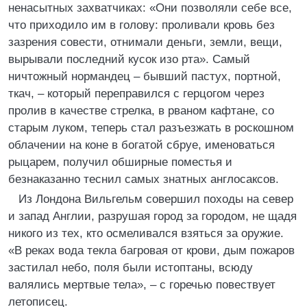
ненасытных захватчиках: «Они позволяли себе все,
что приходило им в голову: проливали кровь без
зазрения совести, отнимали деньги, земли, вещи,
вырывали последний кусок изо рта». Самый
ничтожный нормандец – бывший пастух, портной,
ткач, – который переправился с герцогом через
пролив в качестве стрелка, в рваном кафтане, со
старым луком, теперь стал разъезжать в роскошном
облачении на коне в богатой сбруе, именоваться
рыцарем, получил обширные поместья и
безнаказанно теснил самых знатных англосаксов.
Из Лондона Вильгельм совершил походы на север
и запад Англии, разрушая город за городом, не щадя
никого из тех, кто осмеливался взяться за оружие.
«В реках вода текла багровая от крови, дым пожаров
застилал небо, поля были истоптаны, всюду
валялись мертвые тела», – с горечью повествует
летописец.