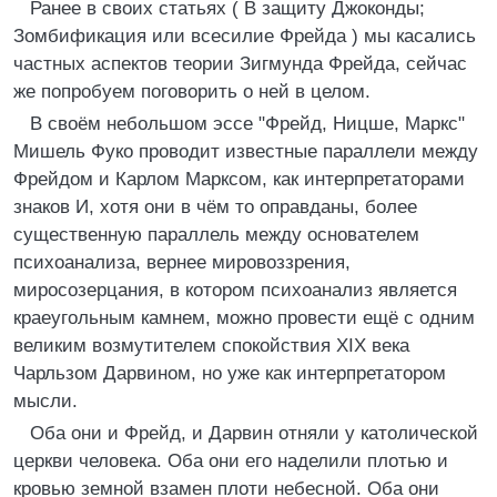
Ранее в своих статьях ( В защиту Джоконды;
Зомбификация или всесилие Фрейда ) мы касались
частных аспектов теории Зигмунда Фрейда, сейчас
же попробуем поговорить о ней в целом.
В своём небольшом эссе "Фрейд, Ницше, Маркс"
Мишель Фуко проводит известные параллели между
Фрейдом и Карлом Марксом, как интерпретаторами
знаков И, хотя они в чём то оправданы, более
существенную параллель между основателем
психоанализа, вернее мировоззрения,
миросозерцания, в котором психоанализ является
краеугольным камнем, можно провести ещё с одним
великим возмутителем спокойствия XIX века
Чарльзом Дарвином, но уже как интерпретатором
мысли.
Оба они и Фрейд, и Дарвин отняли у католической
церкви человека. Оба они его наделили плотью и
кровью земной взамен плоти небесной. Оба они