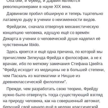
Оба они, и Фрейд, и Дарвин являются
революционерами в науке XIX века.
Дарвинизм пробил обширную и теперь тщательно
латаемую дыру в учении о неизменности видов.
Фрейдизм, сначала отвергнув механистическую
концепцию человека, идущую ещё со времён
Декарта в учении о человеческой душе наделил её
чувственным libido.
Здесь кроется и ещё одна причина, по которой мы
причисляем Зигмунда Фрейда к философам, а не к
врачам, ибо по меткому замечания Стефана Цвейга
"Фрейд исходит из медицины не в большей степени,
чем Паскаль из математики и Ницше из
древнеклассической филологии".
Прежде, чем разработать свою теорию, Фрейду
нужно было отвергнуть тогда существующий взгляд
на природу человека, как на совершенный автомат,
берущий своё начало ещё в недрах классической