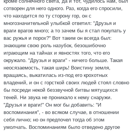
кроме солнечного света, да и тот, чудилось нам, был
сотворен для него одного. Раз, когда его спросили,
что находится по ту сторону гор, он с
многозначительной улыбкой ответил: "Друзья и
враги врагов много; а то зачем бы я стал покупать у
вас ружья и порох?" Вот таким он всегда был:
знающим свою роль назубок, безошибочно
играющим на тайнах и явностях того, что его
окружало. "Друзья и враги" - ничего больше. Такая
неосязаемость, такая ширь! Воистину земля,
вращаясь, выкатилась из-под его крохотных
владений, и он с горсткой своих людей стоял словно
бы посреди некой беззвучной битвы мятущихся
теней. Ни звука не проникало к нему снаружи.
"Друзья и враги!" Он мог бы добавить: "И
воспоминания", - во всяком случае, в отношении
себя лично; но он предпочел тогда об этом
умолчать. Воспоминаниям было отведено другое