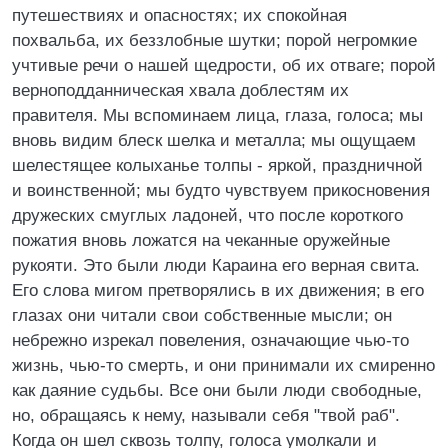
путешествиях и опасностях; их спокойная
похвальба, их беззлобные шутки; порой негромкие
учтивые речи о нашей щедрости, об их отваге; порой
верноподданническая хвала доблестям их
правителя. Мы вспоминаем лица, глаза, голоса; мы
вновь видим блеск шелка и металла; мы ощущаем
шелестящее колыханье толпы - яркой, праздничной
и воинственной; мы будто чувствуем прикосновения
дружеских смуглых ладоней, что после короткого
пожатия вновь ложатся на чеканные оружейные
рукояти. Это были люди Караина его верная свита.
Его слова мигом претворялись в их движения; в его
глазах они читали свои собственные мысли; он
небрежно изрекал повеления, означающие чью-то
жизнь, чью-то смерть, и они принимали их смиренно
как даяние судьбы. Все они были люди свободные,
но, обращаясь к нему, называли себя "твой раб".
Когда он шел сквозь толпу, голоса умолкали и