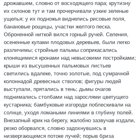
дрожавшем, словно от восходящего пара; крутизну
их склонов тут и там прочерчивали узкие зеленые
ущелья; у их подножья виднелись рисовые поля,
банановые рощицы, участки желтого песка.
Оброненной ниткой вился горный ручей. Селения,
осененные купами плодовых деревьев, были легко
различимы; стройные пальмы соприкасались
клонящимися кронами над невысокими постройками;
крыши из высушенных пальмовых листьев
светились вдалеке, точно золотые, под сумрачной
колоннадой древесных стволов; фигуры людей
выступали, прятались в тень; дымы очагов
поднимались столбами над зарослями цветущего
кустарника; бамбуковые изгороди поблескивали на
солнце, уходя ломаными линиями в глубину полей.
Внезапный крик на берегу, жалобно зазвучав издали,
резко оборвался, словно задохнувшись в
низвергающемся потоке лучей; порыв бриза