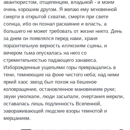
авантюристом, отщепенцем, владыкой - и моим
очень хорошим другом. Я желаю ему мгновенной
смерти в открытой схватке, смерти при свете
солнца, ибо он познал раскаяние и власть, а
большего не может требовать от жизни никто. День
за днем он появлялся перед нами, храня
поразительную верность иллюзиям сцены, и
вечером тьма опускалась на него со
стремительностью падающего занавеса.
Изборожденные ущельями горы превращались в
тени, темнеющие на фоне чистого неба; над ними
яркий хаос звезд был похож на бешеное
коловращение, остановленное мановением руки;
звуки умолкали, люди засыпали, очертания меркли,
оставалась лишь подлинность Вселенной,
завораживающей людские взоры темнотой и
мерцанием.