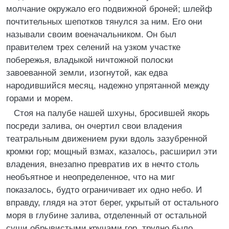
молчание окружало его подвижной броней; шлейф
почтительных шепотков тянулся за ним. Его они
называли своим военачальником. Он был
правителем трех селений на узком участке
побережья, владыкой ничтожной полоски
завоеванной земли, изогнутой, как едва
народившийся месяц, надежно упрятанной между
горами и морем.
Стоя на палубе нашей шхуны, бросившей якорь
посреди залива, он очертил свои владения
театральным движением руки вдоль зазубренной
кромки гор; мощный взмах, казалось, расширил эти
владения, внезапно превратив их в нечто столь
необъятное и неопределенное, что на миг
показалось, будто ограничивает их одно небо. И
вправду, глядя на этот берег, укрытый от остального
моря в глубине залива, отделенный от остальной
суши обрывистыми кручами гор, трудно было