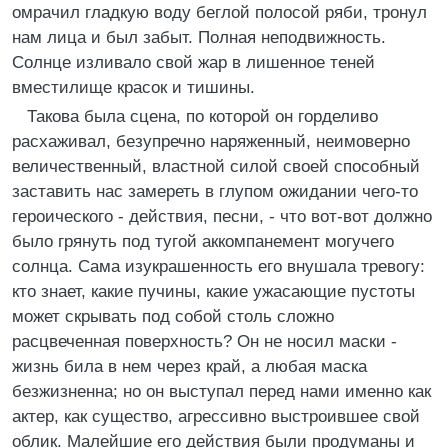
омрачил гладкую воду беглой полосой ряби, тронул
нам лица и был забыт. Полная неподвижность.
Солнце изливало свой жар в лишенное теней
вместилище красок и тишины.
Такова была сцена, по которой он горделиво
расхаживал, безупречно наряженный, неимоверно
величественный, властной силой своей способный
заставить нас замереть в глупом ожидании чего-то
героического - действия, песни, - что вот-вот должно
было грянуть под тугой аккомпанемент могучего
солнца. Сама изукрашенность его внушала тревогу:
кто знает, какие пучины, какие ужасающие пустоты
может скрывать под собой столь сложно
расцвеченная поверхность? Он не носил маски -
жизнь била в нем через край, а любая маска
безжизненна; но он выступал перед нами именно как
актер, как существо, агрессивно выстроившее свой
облик. Малейшие его действия были продуманы и