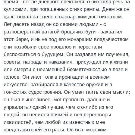
время - после дневного спектакля; о них шла речь за
кулисами, при погашенных огнях рампы. Днем же он
царствовал на сцене с варварским достоинством.
Лет десять назад он со своими людьми - с
разношерстной ватагой бродячих буги - захватил
этот берег, и ныне под его монаршим владычеством
они позабыли свое прошлое и перестали
беспокоиться о будущем. Он раздавал им поучения,
советы, награды и наказания, присуждал их к жизни
или смерти с неизменной безмятежностью в позе и
голосе. Он знал толк в ирригации и военном
искусстве, разбирался в качестве оружия и в
тонкостях судостроения. Он умел таить свои мысли;
он был выносливее, мог проплыть дальше и
управлять лодкой лучше, чем кто-либо из его
людей; он целился прямей и вел переговоры
извилистей, чем любой из известных мне
представителей его расы. Он был морским