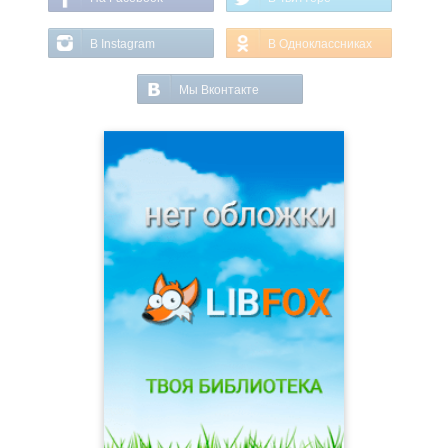
В Instagram
В Одноклассниках
Мы Вконтакте