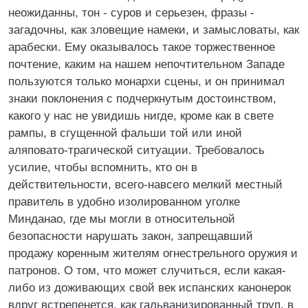
неожиданны, тон - суров и серьезен, фразы -
загадочны, как зловещие намеки, и замысловаты, как
арабески. Ему оказывалось такое торжественное
почтение, каким на нашем непочтительном Западе
пользуются только монархи сцены, и он принимал
знаки поклонения с подчеркнутым достоинством,
какого у нас не увидишь нигде, кроме как в свете
рампы, в сгущенной фальши той или иной
аляповато-трагической ситуации. Требовалось
усилие, чтобы вспомнить, кто он в
действительности, всего-навсего мелкий местный
правитель в удобно изолированном уголке
Минданао, где мы могли в относительной
безопасности нарушать закон, запрещавший
продажу коренным жителям огнестрельного оружия и
патронов. О том, что может случиться, если какая-
либо из доживающих свой век испанских канонерок
вдруг встрепенется, как гальванизированный труп, в