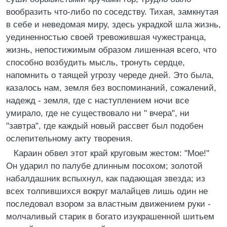
вообразить что-либо по соседству. Тихая, замкнутая
в себе и неведомая миру, здесь украдкой шла жизнь,
уединенностью своей тревожившая чужестранца,
жизнь, непостижимым образом лишенная всего, что
способно возбудить мысль, тронуть сердце,
напомнить о таящей угрозу череде дней. Это была,
казалось нам, земля без воспоминаний, сожалений,
надежд - земля, где с наступлением ночи все
умирало, где не существовало ни " вчера", ни
"завтра", где каждый новый рассвет был подобен
ослепительному акту творения.
Караин обвел этот край круговым жестом: "Мое!"
Он ударил по палубе длинным посохом; золотой
набалдашник вспыхнул, как падающая звезда; из
всех толпившихся вокруг малайцев лишь один не
последовал взором за властным движением руки -
молчаливый старик в богато изукрашенной шитьем