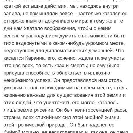
краткой вспышке действия, мы, находясь внутри
залива, не помышляли вовсе - настолько казался он
отгороженным от докучливого мира; к тому же в те
дни нам хватало воображения, чтобы с неким
веселым равнодушием думать о возможности быть
тихо вздернутыми в каком-нибудь укромном месте,
недоступном для дипломатических демаршей. Что
касается Караина, его, конечно, ждала та же участь,
что нас всех, то есть крах и смерть; но ему была
присуща способность облекаться в иллюзию
неизбежного успеха. Он представлялся нам столь
умелым, столь необходимым на своем месте, столь
жизненно важным для существования этой земли и
этих людей, что уничтожить его могло, казалось,
лишь землетрясение. Он был квинтэссенцией расы,
страны, всех стихийных сил этой знойной жизни,
этой тропической природы. Он был наделен ее
буйной мощью, ее великолепием; и, как она, он таил