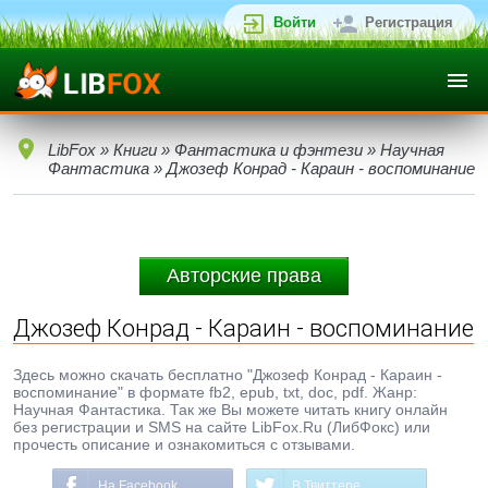
Войти
Регистрация
LibFox
»
Книги
»
Фантастика и фэнтези
»
Научная
Фантастика
» Джозеф Конрад - Караин - воспоминание
Авторские права
Джозеф Конрад - Караин - воспоминание
Здесь можно скачать бесплатно "Джозеф Конрад - Караин -
воспоминание" в формате fb2, epub, txt, doc, pdf. Жанр:
Научная Фантастика. Так же Вы можете читать книгу онлайн
без регистрации и SMS на сайте LibFox.Ru (ЛибФокс) или
прочесть описание и ознакомиться с отзывами.
На Facebook
В Твиттере