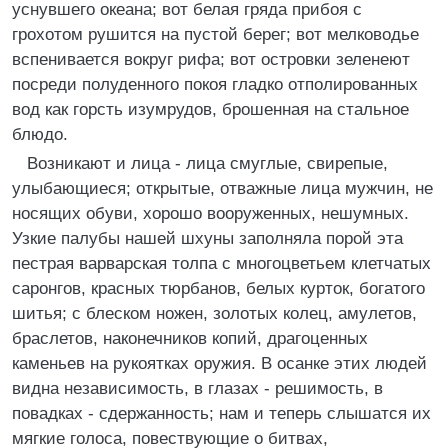
уснувшего океана; вот белая гряда прибоя с
грохотом рушится на пустой берег; вот мелководье
вспенивается вокруг рифа; вот островки зеленеют
посреди полуденного покоя гладко отполированных
вод как горсть изумрудов, брошенная на стальное
блюдо.
Возникают и лица - лица смуглые, свирепые,
улыбающиеся; открытые, отважные лица мужчин, не
носящих обуви, хорошо вооруженных, нешумных.
Узкие палубы нашей шхуны заполняла порой эта
пестрая варварская толпа с многоцветьем клетчатых
саронгов, красных тюрбанов, белых курток, богатого
шитья; с блеском ножен, золотых колец, амулетов,
браслетов, наконечников копий, драгоценных
каменьев на рукоятках оружия. В осанке этих людей
видна независимость, в глазах - решимость, в
повадках - сдержанность; нам и теперь слышатся их
мягкие голоса, повествующие о битвах,