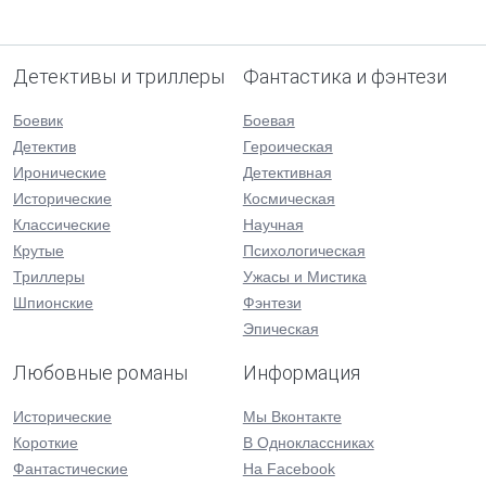
Детективы и триллеры
Фантастика и фэнтези
Боевик
Боевая
Детектив
Героическая
Иронические
Детективная
Исторические
Космическая
Классические
Научная
Крутые
Психологическая
Триллеры
Ужасы и Мистика
Шпионские
Фэнтези
Эпическая
Любовные романы
Информация
Исторические
Мы Вконтакте
Короткие
В Одноклассниках
Фантастические
На Facebook