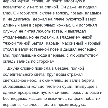
черной куртке, стоявший почти вплотную к
повелителю у него за спиной. Он даже не поднял
глаз. Он горбился, склонив голову, позади владыки
и, не двигаясь, держал на плече рукояткой вверх
длинный меч в серебряных ножнах. Он исполнял
службу, не питая любопытства, и выглядел
утомленным, но не годами, а владением некой
тяжкой тайной бытия. Караин, массивный и гордый,
стоял в величественной позе и дышал неспешно.
Мы, приплывшие сюда впервые, с любопытством
оглядывались по сторонам.
Шхуна словно повисла в бездне, полной
ослепительного света. Круг воды отражал
светозарное небо, и окаймлявшие залив берега
образовывали кольцо плотной суши, плывущее в
единой прозрачной пустой синеве. Горы, лиловые и
бесплодные, массивно высились на фоне неба; их
вершины, казалось, таяли в ярком воздухе,