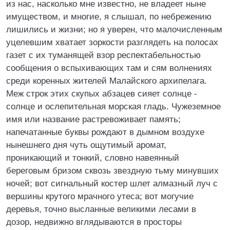
из нас, насколько мне известно, не владеет ныне
имуществом, и многие, я слышал, по небрежению
лишились и жизни; но я уверен, что малочисленным
уцелевшим хватает зоркости разглядеть на полосах
газет с их туманящей взор респектабельностью
сообщения о вспыхивающих там и сям волнениях
среди коренных жителей Малайского архипелага.
Меж строк этих скупых абзацев сияет солнце -
солнце и ослепительная морская гладь. Чужеземное
имя или название растревоживает память;
напечатанные буквы рождают в дымном воздухе
нынешнего дня чуть ощутимый аромат,
проникающий и тонкий, словно навеянный
береговым бризом сквозь звездную тьму минувших
ночей; вот сигнальный костер шлет алмазный луч с
вершины крутого мрачного утеса; вот могучие
деревья, точно высланные великими лесами в
дозор, недвижно вглядываются в просторы