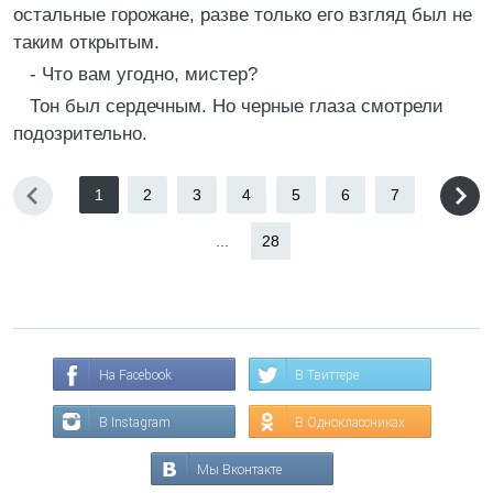
остальные горожане, разве только его взгляд был не
таким открытым.
- Что вам угодно, мистер?
Тон был сердечным. Но черные глаза смотрели
подозрительно.
1
2
3
4
5
6
7
...
28
На Facebook
В Твиттере
В Instagram
В Одноклассниках
Мы Вконтакте