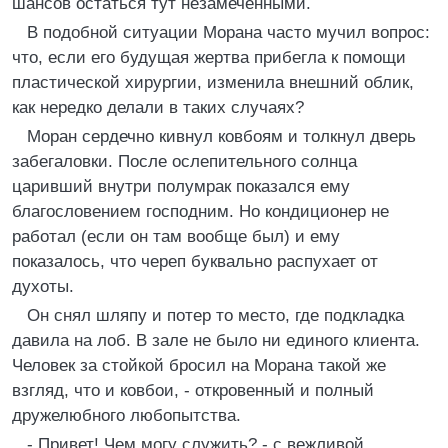
шансов остаться тут незамеченными.
В подобной ситуации Морана часто мучил вопрос:
что, если его будущая жертва прибегла к помощи
пластической хирургии, изменила внешний облик,
как нередко делали в таких случаях?
Моран сердечно кивнул ковбоям и толкнул дверь
забегаловки. После ослепительного солнца
царивший внутри полумрак показался ему
благословением господним. Но кондиционер не
работал (если он там вообще был) и ему
показалось, что череп буквально распухает от
духоты.
Он снял шляпу и потер то место, где подкладка
давила на лоб. В зале не было ни единого клиента.
Человек за стойкой бросил на Морана такой же
взгляд, что и ковбои, - откровенный и полный
дружелюбного любопытства.
- Привет! Чем могу служить? - с вежливой