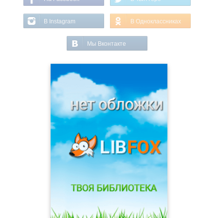
В Instagram
В Одноклассниках
Мы Вконтакте