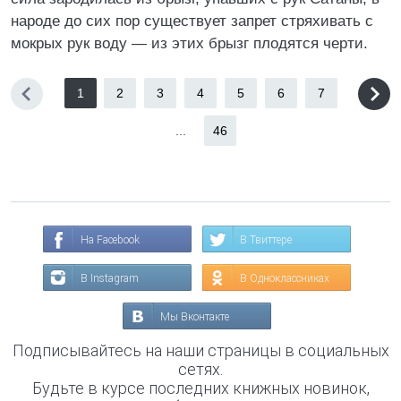
народе до сих пор существует запрет стряхивать с
мокрых рук воду — из этих брызг плодятся черти.
1
2
3
4
5
6
7
...
46
На Facebook
В Твиттере
В Instagram
В Одноклассниках
Мы Вконтакте
Подписывайтесь на наши страницы в социальных
сетях.
Будьте в курсе последних книжных новинок,