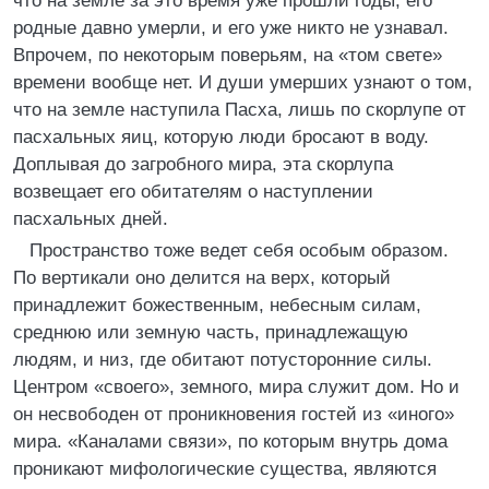
что на земле за это время уже прошли годы, его
родные давно умерли, и его уже никто не узнавал.
Впрочем, по некоторым поверьям, на «том свете»
времени вообще нет. И души умерших узнают о том,
что на земле наступила Пасха, лишь по скорлупе от
пасхальных яиц, которую люди бросают в воду.
Доплывая до загробного мира, эта скорлупа
возвещает его обитателям о наступлении
пасхальных дней.
Пространство тоже ведет себя особым образом.
По вертикали оно делится на верх, который
принадлежит божественным, небесным силам,
среднюю или земную часть, принадлежащую
людям, и низ, где обитают потусторонние силы.
Центром «своего», земного, мира служит дом. Но и
он несвободен от проникновения гостей из «иного»
мира. «Каналами связи», по которым внутрь дома
проникают мифологические существа, являются