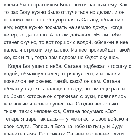
время был соратником Бога, почти равным ему. Как-
то раз Богу нужно было отлучиться но делам, и он
оставил вместо себя управлять Сатану, объяснив
ему, когда нужно посылать на землю дождь, когда
ветер, когда тепло. А потом добавил: «Если тебе
станет скучно, то вот горшок с водой, обмакни в нее
палец и стряхни эту каплю. Из нее произойдет такой
же, как и ты, тогда вам вдвоем не будет скучно».
Когда Бог ушел с неба, Сатана подбежал к горшку с
водой, обмакнул палец, отряхнул его, и из капли
появился человечек, такой, какой он сам. Сатана
обмакнул десять пальцев в воду, потом еще раз, и
из брызг, которые он стряхивал с руки, появлялись
все новые и новые существа. Создав несколько
тысяч таких человечков, Сатана подумал: «Вот
теперь я царь так царь — у меня есть свое войско и
свои слуги. Теперь я Бога на небо не пущу и буду
править сам». По приказу Сатаны его новые слуги