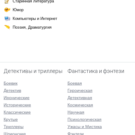
Старинная литература
Юмор
Компьютеры и Интернет
Поэзия, Драматургия
Детективы и триллеры
Фантастика и фэнтези
Боевик
Боевая
Детектив
Героическая
Иронические
Детективная
Исторические
Космическая
Классические
Научная
Крутые
Психологическая
Триллеры
Ужасы и Мистика
Шпионские
Фэнтези