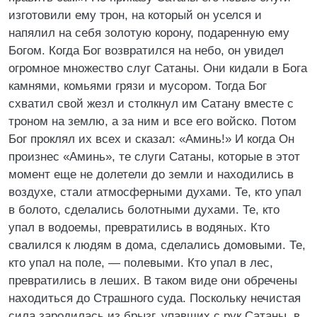
изготовили ему трон, на который он уселся и
напялил на себя золотую корону, подаренную ему
Богом. Когда Бог возвратился на небо, он увидел
огромное множество слуг Сатаны. Они кидали в Бога
камнями, комьями грязи и мусором. Тогда Бог
схватил свой жезл и столкнул им Сатану вместе с
троном на землю, а за ним и все его войско. Потом
Бог проклял их всех и сказал: «Аминь!» И когда Он
произнес «Аминь», те слуги Сатаны, которые в этот
момент еще не долетели до земли и находились в
воздухе, стали атмосферными духами. Те, кто упал
в болото, сделались болотными духами. Те, кто
упал в водоемы, превратились в водяных. Кто
свалился к людям в дома, сделались домовыми. Те,
кто упал на поле, — полевыми. Кто упал в лес,
превратились в леших. В таком виде они обречены
находиться до Страшного суда. Поскольку нечистая
сила зародилась из брызг, упавших с рук Сатаны, в