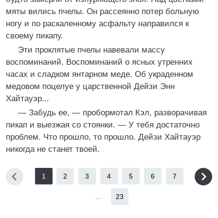
мяты вились пчелы. Он рассеянно потер больную
ногу и по раскаленному асфальту направился к
своему пикапу.
Эти проклятые пчелы навевали массу
воспоминаний. Воспоминаний о ясных утренних
часах и сладком янтарном меде. Об украденном
медовом поцелуе у царственной Дейзи Энн
Хайтауэр...
— Забудь ее, — пробормотал Кэл, разворачивая
пикап и выезжая со стоянки. — У тебя достаточно
проблем. Что прошло, то прошло. Дейзи Хайтауэр
никогда не станет твоей.
1
2
3
4
5
6
7
...
23