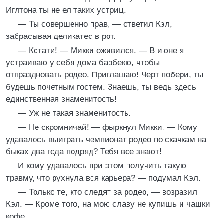
Иглтона ты не ел таких устриц.
— Ты совершенно прав, — ответил Кэл,
забрасывая деликатес в рот.
— Кстати! — Микки оживился. — В июне я
устраиваю у себя дома барбекю, чтобы
отпраздновать родео. Приглашаю! Черт побери, ты
будешь почетным гостем. Знаешь, ты ведь здесь
единственная знаменитость!
— Уж не такая знаменитость.
— Не скромничай! — фыркнул Микки. — Кому
удавалось выиграть чемпионат родео по скачкам на
быках два года подряд? Тебя все знают!
И кому удавалось при этом получить такую
травму, что рухнула вся карьера? — подумал Кэл.
— Только те, кто следят за родео, — возразил
Кэл. — Кроме того, на мою славу не купишь и чашки
кофе.