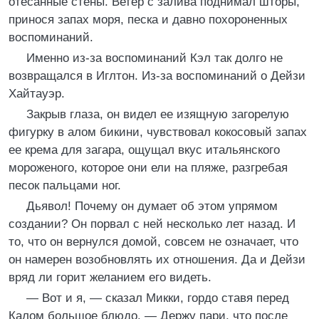
отесанные стены. Ветер с залива поднимал шторы,
принося запах моря, песка и давно похороненных
воспоминаний.
Именно из-за воспоминаний Кэл так долго не
возвращался в Иглтон. Из-за воспоминаний о Дейзи
Хайтауэр.
Закрыв глаза, он видел ее изящную загорелую
фигурку в алом бикини, чувствовал кокосовый запах
ее крема для загара, ощущал вкус итальянского
мороженого, которое они ели на пляже, разгребая
песок пальцами ног.
Дьявол! Почему он думает об этом упрямом
создании? Он порвал с ней несколько лет назад. И
то, что он вернулся домой, совсем не означает, что
он намерен возобновлять их отношения. Да и Дейзи
вряд ли горит желанием его видеть.
— Вот и я, — сказал Микки, гордо ставя перед
Калом большое блюдо. — Держу пари, что после