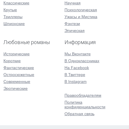
Классические
Научная
Крутые
Психологическая
Триллеры
Ужасы и Мистика
Шпионские
Фэнтези
Эпическая
Любовные романы
Информация
Исторические
Мы Вконтакте
Короткие
В Одноклассниках
Фантастические
На Facebook
Остросюжетные
В Твиттере
Современные
В Instagram
Эротические
Правообладателям
Политика
конфиденциальности
Обратная связь