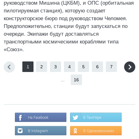
руководством Мишина (ЦКБМ), и ОПС (орбитальная
пилотируемая станция), которую создает
конструкторское бюро под руководством Челомея.
Предположительно, станции будут запускаться по
очереди. Экипажи будут доставляться
транспортными космическими кораблями типа
«Союз».
1
2
3
4
5
6
7
...
16
На Facebook
В Твиттере
В Instagram
В Одноклассниках