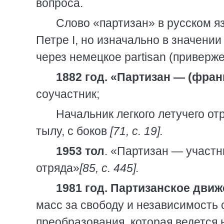
вопроса.
Слово «партизан» в русском я
Петре I, но изначально в значени
через немецкое partisan (привержен
1882 год. «Партизан — (фран
соучастник;
Начальник легкого летучего о
тылу, с боков
[71, с. 19].
1953 тол
. «Партизан — участн
отряда»
[85, с. 445].
1981 год. Партизанское движ
масс за свободу и независимость
преобразования, которая ведется 