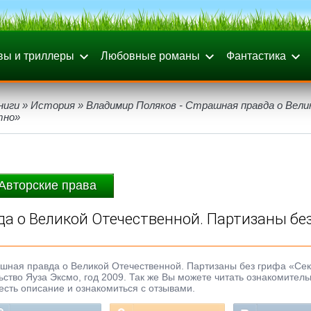
вы и триллеры
Любовные романы
Фантастика
ниги
»
История
» Владимир Поляков - Страшная правда о Вели
тно»
Авторские права
а о Великой Отечественной. Партизаны бе
ашная правда о Великой Отечественной. Партизаны без грифа «Сек
ельство Яуза Эксмо, год 2009. Так же Вы можете читать ознакомител
честь описание и ознакомиться с отзывами.