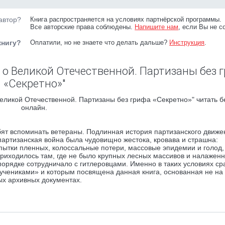
автор?
Книга распространяется на условиях партнёрской программы.
Все авторские права соблюдены.
Напишите нам
, если Вы не с
книгу?
Оплатили, но не знаете что делать дальше?
Инструкция
.
 о Великой Отечественной. Партизаны без 
«Секретно»"
еликой Отечественной. Партизаны без грифа «Секретно»" читать б
онлайн.
бят вспоминать ветераны. Подлинная история партизанского движе
ртизанская война была чудовищно жестока, кровава и страшна:
пытки пленных, колоссальные потери, массовые эпидемии и голод,
иходилось там, где не было крупных лесных массивов и налаженн
порядке сотрудничало с гитлеровцами. Именно в таких условиях с
учениками» и которым посвящена данная книга, основанная не на
ых архивных документах.