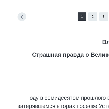
1
2
3
В
Страшная правда о Велик
Году в семидесятом прошлого в
затерявшемся в горах поселке Уст