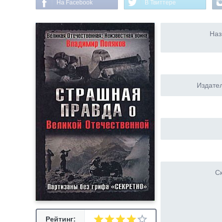
На Facebook
В Твиттере
Наз
Издател
Ск
Рейтинг: