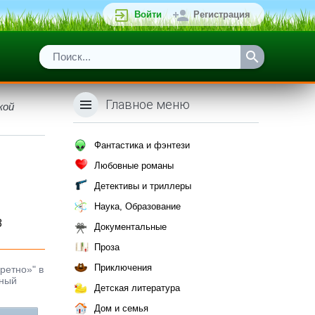
Войти
Регистрация
Главное меню
кой
Фантастика и фэнтези
Любовные романы
Детективы и триллеры
Наука, Образование
з
Документальные
Проза
Приключения
ретно»" в
ьный
Детская литература
Дом и семья