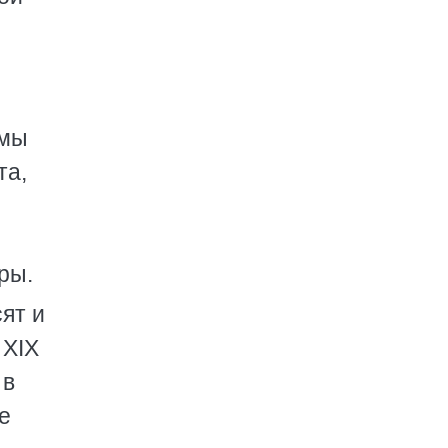
 мы
та,
я
ры.
ят и
 XIX
 в
е