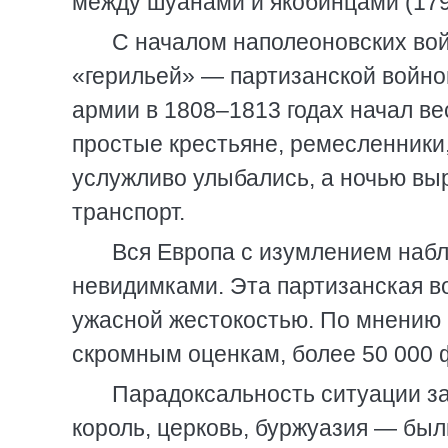
между шуанами и якобинцами (179
С началом наполеоновских вой
«герильей» — партизанской войно
армии в 1808–1813 годах начал ве
простые крестьяне, ремесленники
услужливо улыбались, а ночью выр
транспорт.
Вся Европа с изумлением набл
невидимками. Эта партизанская в
ужасной жестокостью. По мнению 
скромным оценкам, более 50 000 
Парадоксальность ситуации за
король, церковь, буржуазия — бы