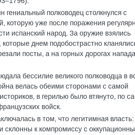
3–1796).
н гениальный полководец столкнулся с
й, которую уже после поражения регуляр
сти испанский народ. За оружие взялись
, которые днем подобострастно кланялис
езали посты, а на горных дорогах напад
юдала бессилие великого полководца в в
ойна велась обеими сторонами с самой
историков, в герилью было втянуто, по с
французских войск.
ключалась в том, что легитимная власть:
ли склонны к компромиссу с оккупационн