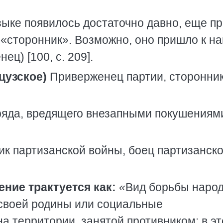
зыке появилось достаточно давно, еще п
и «сторонник». Возможно, оно пришло к н
ец) [100, с. 209].
цузское)
Приверженец партии, сторонник
тряда, вредящего внезапными покушениям
ик партизанской войны, боец партизанско
ение трактуется как:
«
Вид борьбы наро
 своей родины или социальные
на территории, занятой противником; в э