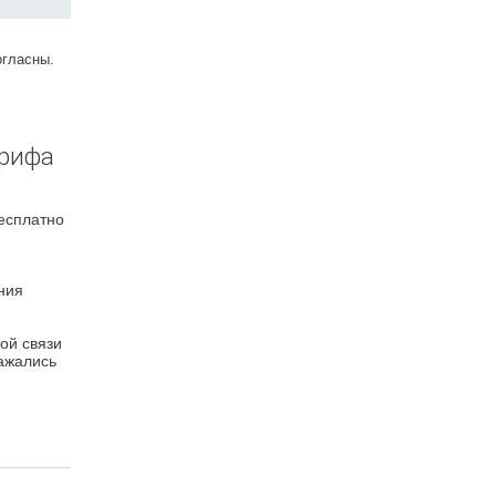
огласны.
грифа
есплатно
ния
ой связи
ражались