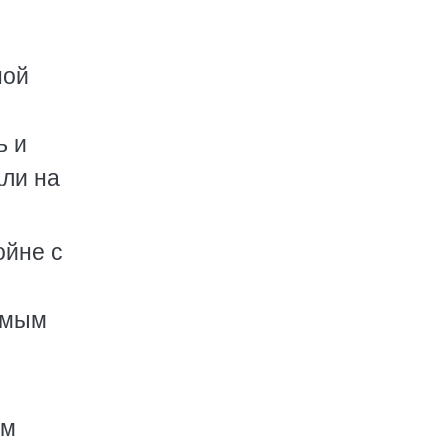
ной
ь и
али на
ойне с
амым
ым