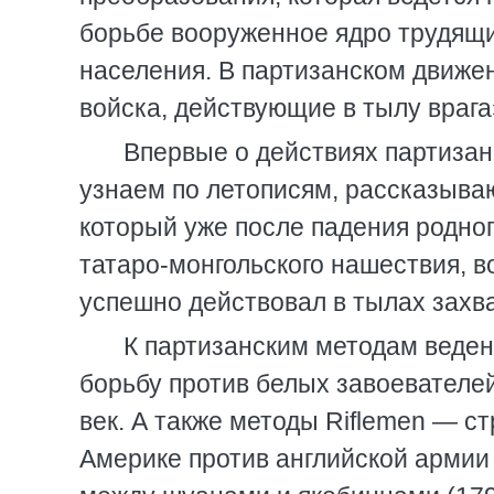
борьбе вооруженное ядро трудящи
населения. В партизанском движе
войска, действующие в тылу враг
Впервые о действиях партизан
узнаем по летописям, рассказыва
который уже после падения родног
татаро-монгольского нашествия, в
успешно действовал в тылах захв
К партизанским методам веден
борьбу против белых завоевателей
век. А также методы Riflemen — с
Америке против английской армии