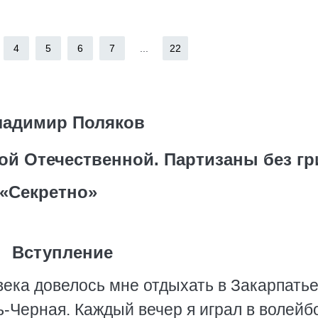
4
5
6
7
...
22
ладимир Поляков
ой Отечественной. Партизаны без г
«Секретно»
Вступление
ека довелось мне отдыхать в Закарпатье
ь-Черная. Каждый вечер я играл в волейб