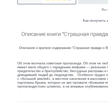
Вы 
Как получить 
Описание книги "Страшная правда
Описание и краткое содержание "Страшная правда о В
Об этом молчала советская пропаганда. Об этом не лю
имеет мало общего с парадными мифами — реальная па
предательство и братоубийство, бессудные расправы и 
доводивший людей до людоедства… Особенно трудно пр
с «большой землей», а местное население в массовом 
партизаны Крыма, которых не зря прозвали «Божьими м
пропагандистских штампах, а на впервые опубликованн