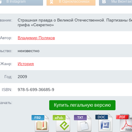
В Instagram
В Одноклассниках
Мы Вконтак
вание:
Страшная правда о Великой Отечественной. Партизаны б
грифа «Секретно»
Автор:
Владимир Поляков
ьство:
неизвестно
Жанр:
История
Год:
2009
ISBN:
978-5-699-36685-9
ачать:
Купить легальную версию