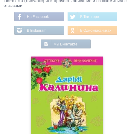
LibFox.Ru (ЛибФокс) или прочесть описание и ознакомиться с
отзывами.
На Facebook
В Твиттере
В Instagram
В Одноклассниках
Мы Вконтакте