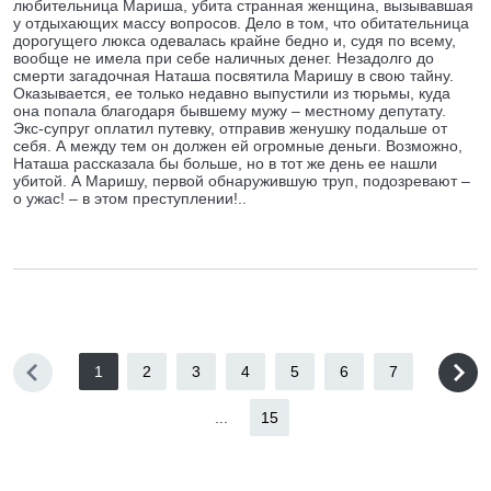
любительница Мариша, убита странная женщина, вызывавшая
у отдыхающих массу вопросов. Дело в том, что обитательница
дорогущего люкса одевалась крайне бедно и, судя по всему,
вообще не имела при себе наличных денег. Незадолго до
смерти загадочная Наташа посвятила Маришу в свою тайну.
Оказывается, ее только недавно выпустили из тюрьмы, куда
она попала благодаря бывшему мужу – местному депутату.
Экс-супруг оплатил путевку, отправив женушку подальше от
себя. А между тем он должен ей огромные деньги. Возможно,
Наташа рассказала бы больше, но в тот же день ее нашли
убитой. А Маришу, первой обнаружившую труп, подозревают –
о ужас! – в этом преступлении!..
1
2
3
4
5
6
7
...
15