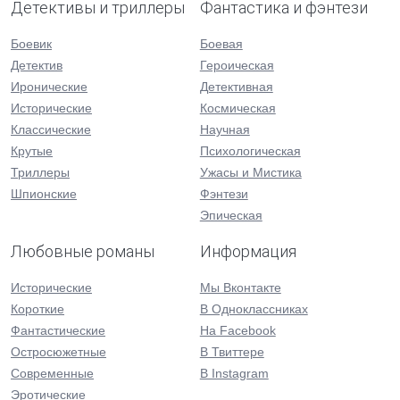
Детективы и триллеры
Фантастика и фэнтези
Боевик
Боевая
Детектив
Героическая
Иронические
Детективная
Исторические
Космическая
Классические
Научная
Крутые
Психологическая
Триллеры
Ужасы и Мистика
Шпионские
Фэнтези
Эпическая
Любовные романы
Информация
Исторические
Мы Вконтакте
Короткие
В Одноклассниках
Фантастические
На Facebook
Остросюжетные
В Твиттере
Современные
В Instagram
Эротические