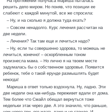
На протяжении получаса Мариша пыталась
решить дело миром. Но поняв, что позиции ее
слабеют с каждой минутой, все же спросила:
– Ну, и на сколько я должна туда ехать?
– Совсем ненадолго. Курс лечения рассчитан на
две недели.
– Лечения? Так там еще и лечиться надо?
– Ну, если ты совершенно здорова, то можешь не
лечиться, конечно! – оскорбленным тоном
произнесла мама. – Но лично я на твоем месте
задумалась бы о собственном здоровье. Появится
ребенок, тебе о такой ерунде размышлять будет
некогда!
Мариша в ответ только вздохнула. Ну, ладно. Эти
две недели она как-нибудь переживет вдали от дома.
Тем более что Смайл обещал вернуться тоже
недельки этак через две. А это значило, что раньше,
чем через три, его ждать даже и не стоило. И