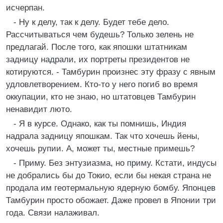
исчерпан.
- Ну к делу, так к делу. Будет тебе дело.
Рассчитываться чем будешь? Только зелень не
предлагай. После того, как япошки штатникам
задницу надрали, их портреты президентов не
котируются. - Тамбурин произнес эту фразу с явным
удловлетворением. Кто-то у него погиб во время
оккупации, кто не знаю, но штатовцев Тамбурин
ненавидит люто.
- Я в курсе. Однако, как ты помнишь, Индия
надрала задницу япошкам. Так что хочешь йены,
хочешь рупии. А, может ты, местные примешь?
- Приму. Без энтузиазма, но приму. Кстати, индусы
не добрались бы до Токио, если бы некая страна не
продала им геотермальную ядерную бомбу. Японцев
Тамбурин просто обожает. Даже провел в Японии три
года. Связи налаживал.