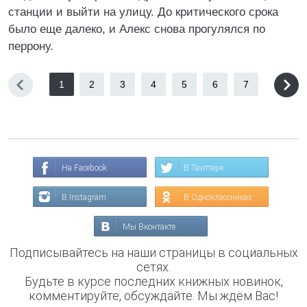
станции и выйти на улицу. До критического срока
было еще далеко, и Алекс снова прогулялся по
перрону.
1
2
3
4
5
6
7
На Facebook
В Твиттере
В Instagram
В Одноклассниках
Мы Вконтакте
Подписывайтесь на наши страницы в социальных
сетях.
Будьте в курсе последних книжных новинок,
комментируйте, обсуждайте. Мы ждём Вас!