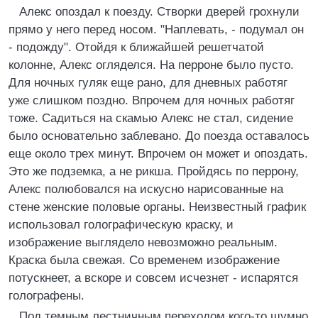
Алекс опоздал к поезду. Створки дверей грохнули
прямо у него перед носом. "Наплевать, - подумал он
- подожду". Отойдя к ближайшей решетчатой
колонне, Алекс огляделся. На перроне было пусто.
Для ночных гуляк еще рано, для дневных работяг
уже слишком поздно. Впрочем для ночных работяг
тоже. Садиться на скамью Алекс не стал, сидение
было основательно заблевано. До поезда оставалось
еще около трех минут. Впрочем он может и опоздать.
Это же подземка, а не рикша. Пройдясь по перрону,
Алекс полюбовался на искусно нарисованные на
стене женские половые органы. Неизвестный график
использовал голографическую краску, и
изображение выглядело невозможно реальным.
Краска была свежая. Со временем изображение
потускнеет, а вскоре и совсем исчезнет - испарятся
голографены.
Под темным лестничным переходом кого-то шумно