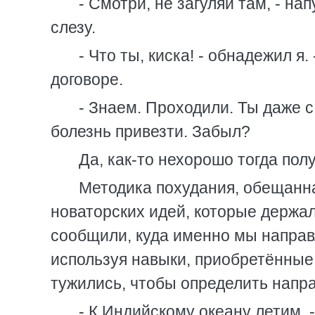
- Смотри, не загуляй там, - н
слезу.
- Что ты, киска! - обнадежил я
договоре.
- Знаем. Проходили. Ты даже 
болезнь привезти. Забыл?
Да, как-то нехорошо тогда пол
Методика похудания, обещанна
новаторских идей, которые держа
сообщили, куда именно мы направ
используя навыки, приобретённые 
тужились, чтобы определить напр
- К Индийскому океану летим, 