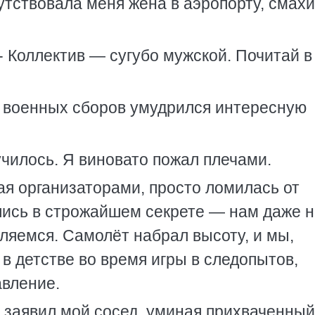
апутствовала меня жена в аэропорту, смах
. - Коллектив — сугубо мужской. Почитай в
с военных сборов умудрился интересную
училось. Я виновато пожал плечами.
я организаторами, просто ломилась от
лись в строжайшем секрете — нам даже 
ляемся. Самолёт набрал высоту, и мы,
в детстве во время игры в следопытов,
авление.
- заявил мой сосед, уминая прихваченный