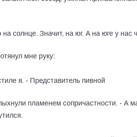
на солнце. Значит, на юг. А на юге у нас 
отянул мне руку:
 стиле я. - Представитель пивной
вспыхнули пламенем сопричастности. - А 
утился.