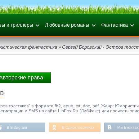
вы и триллеры
Любовные романы
Фантастика
истическая фантастика
» Сергей Боровский - Остров толс
Авторские права
ов
ов толстяков" в формате fb2, epub, txt, doc, pdf. Жанр: Юмористи
регистрации и SMS на сайте LibFox.Ru (ЛибФокс) или прочесть опи
В Instagram
В Одноклассниках
Мы Вконтак