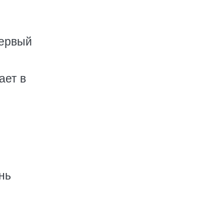
первый
ает в
нь