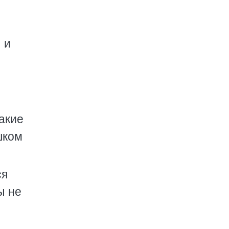
 и
такие
шком
ся
ы не