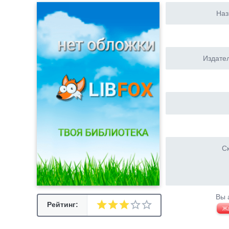
Наз
Издател
Ск
Вы 
Рейтинг:
Ж