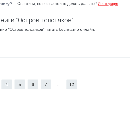
книгу?
Оплатили, но не знаете что делать дальше?
Инструкция
.
ниги "Остров толстяков"
ние "Остров толстяков" читать бесплатно онлайн.
4
5
6
7
...
12