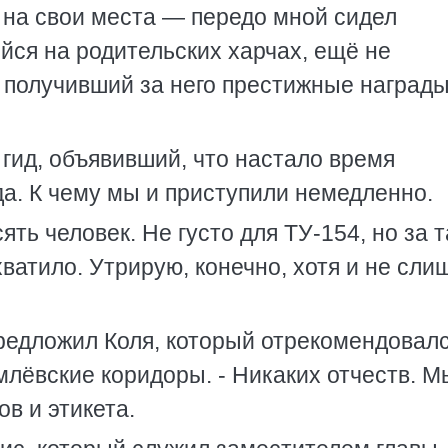
о на свои места — передо мной сидел
йся на родительских харчах, ещё не
 получивший за него престижные награды
ид, объявивший, что настало время
да. К чему мы и приступили немедленно.
ять человек. Не густо для ТУ-154, но за 
хватило. Утрирую, конечно, хотя и не сли
предложил Коля, который отрекомендовал
млёвские коридоры. - Никаких отчеств. М
в и этикета.