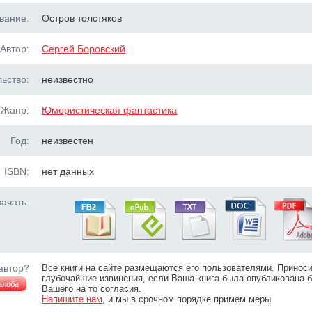
вание:
Остров толстяков
Автор:
Сергей Боровский
ьство:
неизвестно
Жанр:
Юмористическая фантастика
Год:
неизвестен
ISBN:
нет данных
ачать:
автор?
Все книги на сайте размещаются его пользователями. Принос
глубочайшие извинения, если Ваша книга была опубликована б
алоба
Вашего на то согласия.
Напишите нам
, и мы в срочном порядке примем меры.