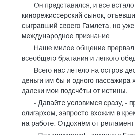
Он представился, и всё встал
кинорежиссерский сынок, отъевши
сыгравший своего Гамлета, но уже
международное признание.
Наше милое общение прервал г
всеобщего братания и лёгкого обе
Всего нас летело на остров дес
деньги им бы и одного пассажира 
далеки мои подсчёты от истины.
- Давайте условимся сразу, - 
олигархом, запросто вхожим в кре
на работе. Отдохнём от регламенто