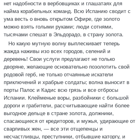
нет надобности в вербовщиках и глашатаях для
найма корабельных команд. Всю Испанию сводит с
ума весть о вновь открытом Офире, где золото
можно взять голыми руками; люди сотнями,
тысячами спешат в Эльдорадо, в страну золота.
Но какую мутную волну выплескивает теперь
жажда наживы изо всех городов, селений и
деревень! Свои услуги предлагают не только
дворяне, желающие основательно позолотить свой
родовой герб, не только отчаянные искатели
приключений и храбрые солдаты; волна выносит в
порты Палос и Кадис всю грязь и все отбросы
Испании. Клейменые воры, разбойники с большой
дороги и грабители, рассчитывающие найти более
выгодное дельце в стране золота, должники,
спасающиеся от кредиторов, и мужья, удирающие от
сварливых жен, — все эти отщепенцы и
несчастливцы, преступники, отбывшие каторгу, и