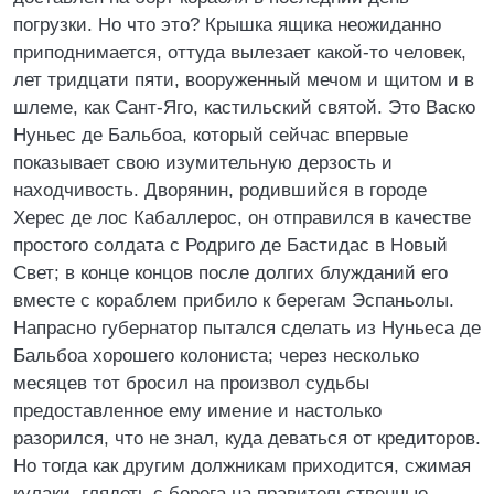
погрузки. Но что это? Крышка ящика неожиданно
приподнимается, оттуда вылезает какой-то человек,
лет тридцати пяти, вооруженный мечом и щитом и в
шлеме, как Сант-Яго, кастильский святой. Это Васко
Нуньес де Бальбоа, который сейчас впервые
показывает свою изумительную дерзость и
находчивость. Дворянин, родившийся в городе
Херес де лос Кабаллерос, он отправился в качестве
простого солдата с Родриго де Бастидас в Новый
Свет; в конце концов после долгих блужданий его
вместе с кораблем прибило к берегам Эспаньолы.
Напрасно губернатор пытался сделать из Нуньеса де
Бальбоа хорошего колониста; через несколько
месяцев тот бросил на произвол судьбы
предоставленное ему имение и настолько
разорился, что не знал, куда деваться от кредиторов.
Но тогда как другим должникам приходится, сжимая
кулаки, глядеть с берега на правительственные