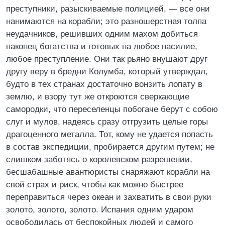
преступники, разыскиваемые полицией, — все они
нанимаются на корабли; это разношерстная толпа
неудачников, решивших одним махом добиться
наконец богатства и готовых на любое насилие,
любое преступление. Они так рьяно внушают друг
другу веру в бредни Колумба, который утверждал,
будто в тех странах достаточно вонзить лопату в
землю, и взору тут же откроются сверкающие
самородки, что переселенцы побогаче берут с собою
слуг и мулов, надеясь сразу отгрузить целые горы
драгоценного металла. Тот, кому не удается попасть
в состав экспедиции, пробирается другим путем; не
слишком заботясь о королевском разрешении,
бесшабашные авантюристы снаряжают корабли на
свой страх и риск, чтобы как можно быстрее
переправиться через океан и захватить в свои руки
золото, золото, золото. Испания одним ударом
освободилась от беспокойных людей и самого