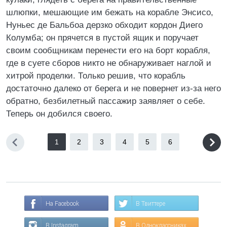
шлюпки, мешающие им бежать на корабле Энсисо,
Нуньес де Бальбоа дерзко обходит кордон Диего
Колумба; он прячется в пустой ящик и поручает
своим сообщникам перенести его на борт корабля,
где в суете сборов никто не обнаруживает наглой и
хитрой проделки. Только решив, что корабль
достаточно далеко от берега и не повернет из-за него
обратно, безбилетный пассажир заявляет о себе.
Теперь он добился своего.
1
2
3
4
5
6
На Facebook
В Твиттере
В Instagram
В Одноклассниках