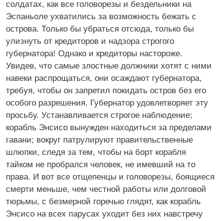
солдатах, как все головорезы и бездельники на
Эспаньоле ухватились за возможность бежать с
острова. Только бы убраться отсюда, только бы
улизнуть от кредиторов и надзора строгого
губернатора! Однако и кредиторы настороже.
Увидев, что самые злостные должники хотят с ними
навеки распрощаться, они осаждают губернатора,
требуя, чтобы он запретил покидать остров без его
особого разрешения. Губернатор удовлетворяет эту
просьбу. Устанавливается строгое наблюдение;
корабль Энсисо вынужден находиться за пределами
гавани; вокруг патрулируют правительственные
шлюпки, следя за тем, чтобы на борт корабля
тайком не пробрался человек, не имевший на то
права. И вот все отщепенцы и головорезы, боящиеся
смерти меньше, чем честной работы или долговой
тюрьмы, с безмерной горечью глядят, как корабль
Энсисо на всех парусах уходит без них навстречу