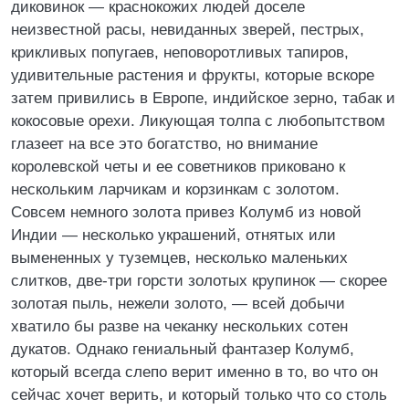
диковинок — краснокожих людей доселе
неизвестной расы, невиданных зверей, пестрых,
крикливых попугаев, неповоротливых тапиров,
удивительные растения и фрукты, которые вскоре
затем привились в Европе, индийское зерно, табак и
кокосовые орехи. Ликующая толпа с любопытством
глазеет на все это богатство, но внимание
королевской четы и ее советников приковано к
нескольким ларчикам и корзинкам с золотом.
Совсем немного золота привез Колумб из новой
Индии — несколько украшений, отнятых или
вымененных у туземцев, несколько маленьких
слитков, две-три горсти золотых крупинок — скорее
золотая пыль, нежели золото, — всей добычи
хватило бы разве на чеканку нескольких сотен
дукатов. Однако гениальный фантазер Колумб,
который всегда слепо верит именно в то, во что он
сейчас хочет верить, и который только что со столь