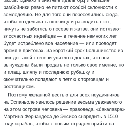
рабов. Однако и знатные идальго[2] и бывшие
разбойники равно не питают особой склонности к
земледелию. Не для того они переселились сюда,
чтобы возделывать пшеницу и разводить скот;
ничуть не заботясь о посеве и жатве, они истязают
злосчастных индейцев — в течение немногих лет
будет истреблено все население — или проводят
время в притонах. За короткий срок большинство из
них до такой степени увязло в долгах, что они
вынуждены были продать не только свое имение, но
и плащ, шляпу и последнюю рубашку и
окончательно попадают в петлю к торговцам и
ростовщикам.
Поэтому желанной вестью для всех неудачников
на Эспаньоле явилось решение весьма уважаемого
на этом острове человека — правоведа, «бакалавра»
Мартина Фернандеса де Энсисо снарядить в 1510
году корабль, чтобы с новым отрядом прийти на