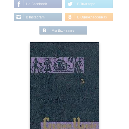
На Facebook
В Твиттере
В Instagram
В Одноклассниках
Мы Вконтакте