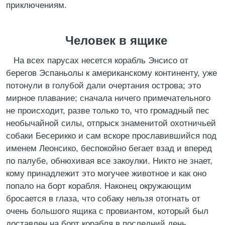
приключениям.
Человек в ящике
На всех парусах несется корабль Энсисо от
берегов Эспаньолы к американскому континенту, уже
потонули в голубой дали очертания острова; это
мирное плавание; сначала ничего примечательного
не происходит, разве только то, что громадный пес
необычайной силы, отпрыск знаменитой охотничьей
собаки Бесерикко и сам вскоре прославившийся под
именем Леонсико, беспокойно бегает взад и вперед
по палубе, обнюхивая все закоулки. Никто не знает,
кому принадлежит это могучее животное и как оно
попало на борт корабля. Наконец окружающим
бросается в глаза, что собаку нельзя отогнать от
очень большого ящика с провиантом, который был
доставлен на борт корабля в последний день