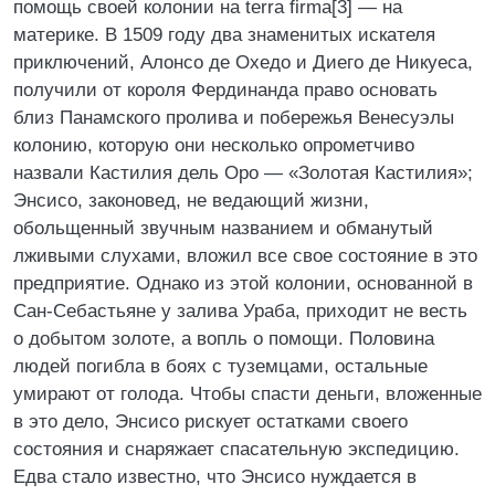
помощь своей колонии на terra firma[3] — на
материке. В 1509 году два знаменитых искателя
приключений, Алонсо де Охедо и Диего де Никуеса,
получили от короля Фердинанда право основать
близ Панамского пролива и побережья Венесуэлы
колонию, которую они несколько опрометчиво
назвали Кастилия дель Оро — «Золотая Кастилия»;
Энсисо, законовед, не ведающий жизни,
обольщенный звучным названием и обманутый
лживыми слухами, вложил все свое состояние в это
предприятие. Однако из этой колонии, основанной в
Сан-Себастьяне у залива Ураба, приходит не весть
о добытом золоте, а вопль о помощи. Половина
людей погибла в боях с туземцами, остальные
умирают от голода. Чтобы спасти деньги, вложенные
в это дело, Энсисо рискует остатками своего
состояния и снаряжает спасательную экспедицию.
Едва стало известно, что Энсисо нуждается в