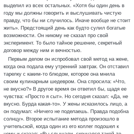
выделил из всех остальных. «Хотя бы один день в
году мы должны говорить и выслушивать чистую
правду, что бы ни случилось. Иначе вообще не стоит
жить». Предстоящий день как будто сулил богатые
возможности. Он никому не сказал про свой
эксперимент. То было тайное решение, секретный
договор между ним и вечностью.
Первым делом он испробовал свой метод на жене,
когда она подала ему утренний завтрак. Он отставил
тарелку с каким-то блюдом, которое она мнила
своим кулинарным шедевром. Она спросила: «Что,
не вкусно?» В другое время он ответил бы, щадя ее
чувства: «Просто я сыт». Но сегодня сказал: «Да, не
вкусно. Бурда какая-то». У жены исказилось лицо, а
он подумал: «Ничего не поделаешь. Правда подобна
солнцу». Второе испытание метода произошло в
учительской, когда один из его коллег подошел к
нему и сказал: «Вы слышали, скончался такой-то.