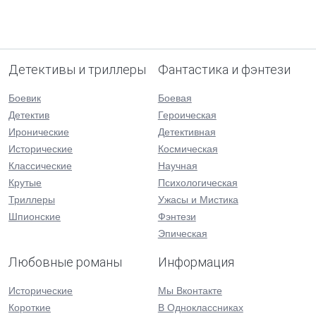
Детективы и триллеры
Фантастика и фэнтези
Боевик
Боевая
Детектив
Героическая
Иронические
Детективная
Исторические
Космическая
Классические
Научная
Крутые
Психологическая
Триллеры
Ужасы и Мистика
Шпионские
Фэнтези
Эпическая
Любовные романы
Информация
Исторические
Мы Вконтакте
Короткие
В Одноклассниках