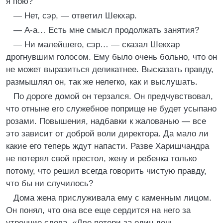
я пою?
— Нет, сэр, — ответил Шекхар.
— А-а… Есть мне смысл продолжать занятия?
— Ни малейшего, сэр… — сказал Шекхар
дрогнувшим голосом. Ему было очень больно, что он
не может выразиться деликатнее. Высказать правду,
размышлял он, так же нелегко, как и выслушать.
По дороге домой он терзался. Он предчувствовал,
что отныне его служебное поприще не будет усыпано
розами. Повышения, надбавки к жалованью — все
это зависит от доброй воли директора. Да мало ли
какие его теперь ждут напасти. Разве Харишчандра
не потерял свой престол, жену и ребенка только
потому, что решил всегда говорить чистую правду,
что бы ни случилось?
Дома жена прислуживала ему с каменным лицом.
Он понял, что она все еще сердится на него за
утренние слова. «Две потери за один день, —