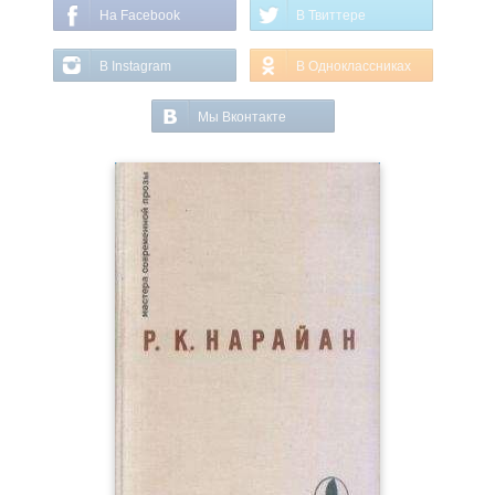
На Facebook
В Твиттере
В Instagram
В Одноклассниках
Мы Вконтакте