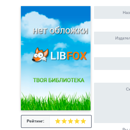
Наз
Издател
Ск
Рейтинг:
Вы 