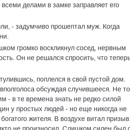
ь всеми делами в замке заправляет его
ли, - задумчиво прошептал муж. Когда
ни.
ишком громко воскликнул сосед, нервным
сть. Он не решался спросить, что тепер
утулившись, поплелся в свой пустой дом.
вполголоса обсуждая случившееся. Не то
м - в те времена знать не редко силой
ин у простых людей - но еще никогда не
богатого жителя. В воздухе витал призыв
никто не произносил. Слишком силен был 