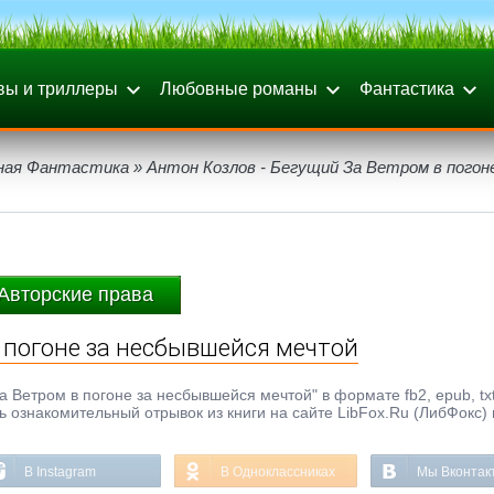
вы и триллеры
Любовные романы
Фантастика
ная Фантастика
» Антон Козлов - Бегущий За Ветром в погоне
Авторские права
в погоне за несбывшейся мечтой
а Ветром в погоне за несбывшейся мечтой" в формате fb2, epub, txt
ь ознакомительный отрывок из книги на сайте LibFox.Ru (ЛибФокс)
В Instagram
В Одноклассниках
Мы Вконтак