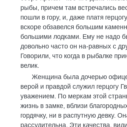
рыбы, причем там встречались ве
пошли в гору, и, даже платя герцо
вскоре обзавелся большим каменн
большими лодками. Ему не надо б
довольно часто он на-равных с др
Говорили, что когда в рыбалке пр
велик.
Женщина была дочерью офицер
верой и правдой служил герцогу Г
уважением. По меркам этой страны
жизнь в замке, вблизи благородных
гордячку, ни в распутную девку. О
рассудительна. Эти качества, вид