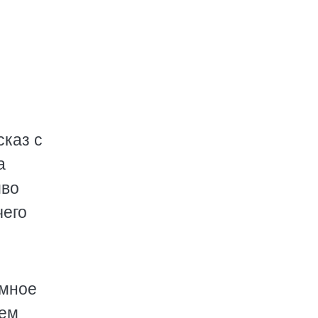
сказ с
а
иво
чего
омное
ием