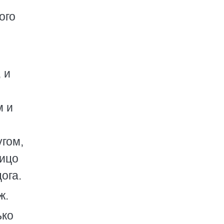
ого
 и
м и
угом,
лицо
ога.
ж.
ько