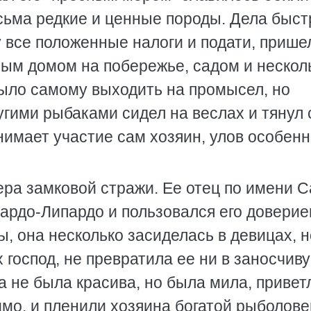
сьма редкие и ценные породы. Дела быст
гу все положенные налоги и подати, прише
ым домом на побережье, садом и нескол
ыло самому выходить на промысел, но
угими рыбаками сидел на веслах и тянул 
инимает участие сам хозяин, улов особен
а замковой стражи. Ее отец по имени С
вардо-Липардо и пользовался его доверие
, она несколько засиделась в девицах, н
 господ, не превратила ее ни в заносчив
на не была красива, но была мила, привет
имо, и пленили хозяина богатой рыболов