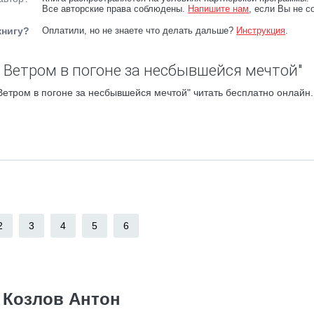
Все авторские права соблюдены.
Напишите нам
, если Вы не с
книгу?
Оплатили, но не знаете что делать дальше?
Инструкция
.
 Ветром в погоне за несбывшейся мечтой"
етром в погоне за несбывшейся мечтой" читать бесплатно онлайн.
2
3
4
5
6
Козлов Антон