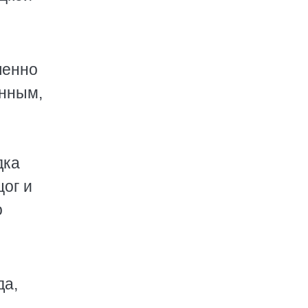
пенно
енным,
,
дка
цог и
о
да,