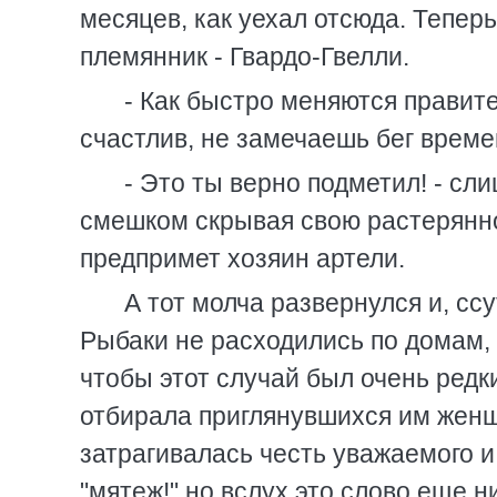
месяцев, как уехал отсюда. Тепер
племянник - Гвардо-Гвелли.
- Как быстро меняются правите
счастлив, не замечаешь бег време
- Это ты верно подметил! - сл
смешком скрывая свою растерянно
предпримет хозяин артели.
А тот молча развернулся и, сс
Рыбаки не расходились по домам, 
чтобы этот случай был очень редки
отбирала приглянувшихся им женщ
затрагивалась честь уважаемого и 
"мятеж!" но вслух это слово еще 