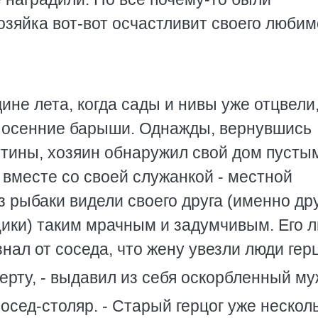
зяйка вот-вот осчастливит своего любим
ине лета, когда сады и нивы уже отцвели,
ь осенние барыши. Однажды, вернувшись
утины, хозяин обнаружил свой дом пусты
 вместе со своей служанкой - местной
 рыбаки видели своего друга (именно др
щики) таким мрачным и задумчивым. Его 
нал от соседа, что жену увезли люди герц
ерту, - выдавил из себя оскорбленный му
сосед-столяр. - Старый герцог уже нескол