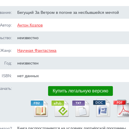
вание:
Бегущий За Ветром в погоне за несбывшейся мечтой
Автор:
Антон Козлов
ьство:
неизвестно
Жанр:
Научная Фантастика
Год:
неизвестен
ISBN:
нет данных
ачать:
Купить легальную версию
автор?
Книга распространяется на условиях партнёрской программы.