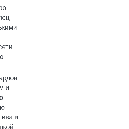
ро
лец
ькими
сети.
но
ардон
м и
о
ую
лива и
ецкой