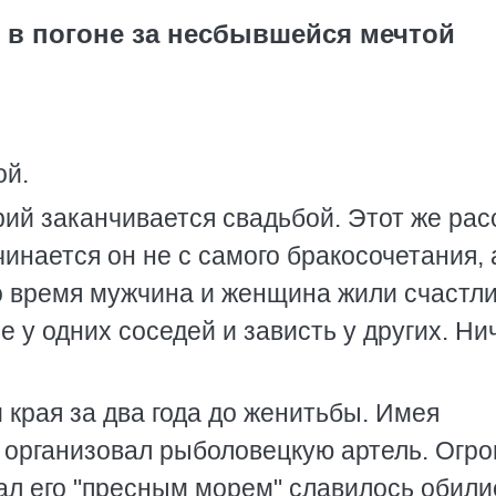
 в погоне за несбывшейся мечтой
ой.
й заканчивается свадьбой. Этот же рас
чинается он не с самого бракосочетания, 
это время мужчина и женщина жили счастл
 у одних соседей и зависть у других. Ни
 края за два года до женитьбы. Имея
 организовал рыболовецкую артель. Огр
вал его "пресным морем" славилось обил