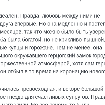
идеален. Правда, любовь между ними не
 друга впервые. Но она медленно и посте
 месяцев, так что можно было быть увер
ьба была богатой, но не крикливо-пышной
ые купцы и горожане. Тем не менее, она
шого окружавшего герцогский замок горо
торжественной атмосферой, хотя сам гер
 он отбыл в то время на коронацию новог
училась превосходная, и вскоре большой
е гнездо для счастливых супругов. Прав
не наградили. Но все почему-то были