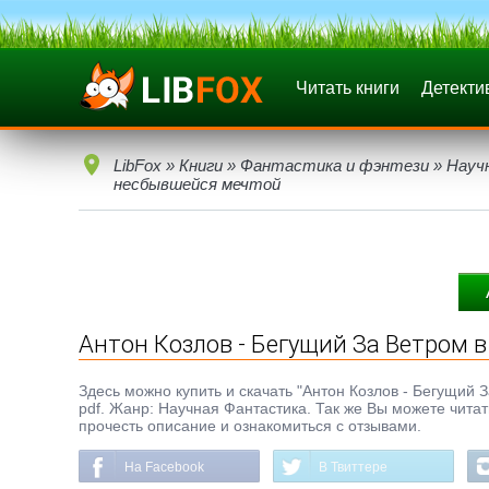
Читать книги
Детекти
LibFox
»
Книги
»
Фантастика и фэнтези
»
Науч
несбывшейся мечтой
Антон Козлов - Бегущий За Ветром 
Здесь можно купить и скачать "Антон Козлов - Бегущий З
pdf. Жанр: Научная Фантастика. Так же Вы можете читат
прочесть описание и ознакомиться с отзывами.
На Facebook
В Твиттере