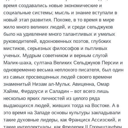
время создавались новые экономические и
социальные системы; мысль и знание вступали в
новый этап развития. Похоже, в то время в мире
жило много великих людей, и среди сельджуков
было на удивление много талантливых и умелых
руководителей, вдохновенных поэтов, глубоких
мистиков, серьезных философов и пытливых
ученых. Мудрым советником и верным слугой
Малик-шаха, султана Великих Сельджуков Персии и
одновременно весьма неплохого писателя, был один
из самых просвещенных людей своего времени
знаменитый Низам ал-Мульк. Авиценна, Омар
Хайям, Фирдоуси и Саладин – вот всего лишь
несколько ярких личностей из целого ряда
выдающихся людей, живших тогда на Востоке. А в
это время на Западе основы культуры закладывали
такие духовные лидеры, как Франциск Ассизский, и
такие интеллектуалы, как Фредерик II Гогенштауфен,