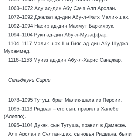
1063–1072 Аду ад-дин Абу Сача Алп Арслан.
1072–1092 Джалал ад-дин Абу-л-Фатх Малик-шах.
1092–1094 Насир ад-дин Махмут Баркиярук.
1094–1104 Рукн ад-дин Абу-л-Музаффар.
1104–1117 Малик-шах II и Гияс ад-дин Абу Шуджа
Мухаммед.
1118–1153 Муизз ад-дин Абу-л-Харис Санджар.
Сельджуки Сирии
1078–1095 Тутуш, брат Малик-шаха из Персии.
1095–1113 Ридван – его сын, правил в Халебе
(Алеппо).
1095–1104 Дукак, сын Тутуша, правил в Дамаске.
Алп Арслан и Султан-шах, сыновья Ридвана, были