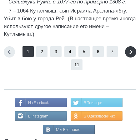
Сельджуки Рума, с 1077-го по примерно 1308 г.
? – 1064 Куталмыш, сын Исраила Арслана-ябгу.
Убит в бою у города Рей. (В настоящее время иногда
используют другое написание его имени –
Кутлымыш.)
1
2
3
4
5
6
7
...
11
На Facebook
В Твиттере
В Instagram
В Одноклассниках
Мы Вконтакте