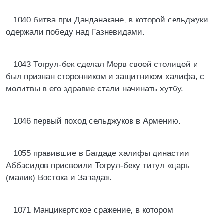
1040 битва при Данданакане, в которой сельджуки
одержали победу над Газневидами.
1043 Тогрул-бек сделал Мерв своей столицей и
был признан сторонником и защитником халифа, с
молитвы в его здравие стали начинать хутбу.
1046 первый поход сельджуков в Армению.
1055 правившие в Багдаде халифы династии
Аббасидов присвоили Тогрул-беку титул «царь
(малик) Востока и Запада».
1071 Манцикертское сражение, в котором