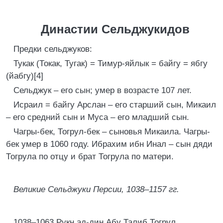
Династии Сельджукидов
Предки сельджуков:
Тукак (Токак, Тугак) = Тимур-яйлык = байгу = ябгу
(йабгу)[4]
Сельджук – его сын; умер в возрасте 107 лет.
Исраил = байгу Арслан – его старший сын, Микаил
– его средний сын и Муса – его младший сын.
Чагры-бек, Тогрул-бек – сыновья Микаила. Чагры-
бек умер в 1060 году. Ибрахим ибн Инал – сын дяди
Тогрула по отцу и брат Тогрула по матери.
Великие Сельджуки Персии, 1038–1157 гг.
1038–1063 Рукн ад-дин Абу Талиб Тогрул.