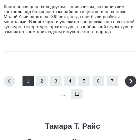
Книга посвящена сельджукам – кочевникам, сохранившим
контроль над большинством районов в центре и на востоке
Малой Азии вплоть до XIII века, когда они были разбиты
монголами. В книге ярко и увлекательно рассказано о светской
культуре, литературе, архитектуре, своеобразной скульптуре и
замечательном прикладном искусстве этого народа.
1
2
3
4
5
6
7
...
11
Тамара Т. Райс