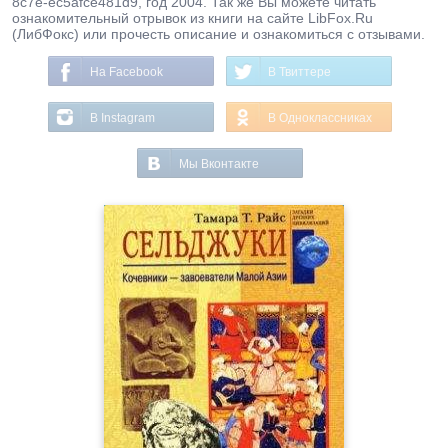
8c7e-ec5afce481d9, год 2004. Так же Вы можете читать
ознакомительный отрывок из книги на сайте LibFox.Ru
(ЛибФокс) или прочесть описание и ознакомиться с отзывами.
На Facebook
В Твиттере
В Instagram
В Одноклассниках
Мы Вконтакте